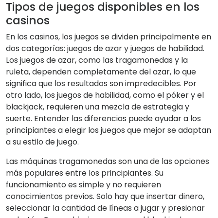
Tipos de juegos disponibles en los
casinos
En los casinos, los juegos se dividen principalmente en
dos categorías: juegos de azar y juegos de habilidad.
Los juegos de azar, como las tragamonedas y la
ruleta, dependen completamente del azar, lo que
significa que los resultados son impredecibles. Por
otro lado, los juegos de habilidad, como el póker y el
blackjack, requieren una mezcla de estrategia y
suerte. Entender las diferencias puede ayudar a los
principiantes a elegir los juegos que mejor se adaptan
a su estilo de juego.
Las máquinas tragamonedas son una de las opciones
más populares entre los principiantes. Su
funcionamiento es simple y no requieren
conocimientos previos. Solo hay que insertar dinero,
seleccionar la cantidad de líneas a jugar y presionar