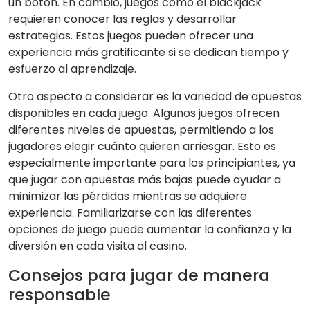
un botón. En cambio, juegos como el blackjack
requieren conocer las reglas y desarrollar
estrategias. Estos juegos pueden ofrecer una
experiencia más gratificante si se dedican tiempo y
esfuerzo al aprendizaje.
Otro aspecto a considerar es la variedad de apuestas
disponibles en cada juego. Algunos juegos ofrecen
diferentes niveles de apuestas, permitiendo a los
jugadores elegir cuánto quieren arriesgar. Esto es
especialmente importante para los principiantes, ya
que jugar con apuestas más bajas puede ayudar a
minimizar las pérdidas mientras se adquiere
experiencia. Familiarizarse con las diferentes
opciones de juego puede aumentar la confianza y la
diversión en cada visita al casino.
Consejos para jugar de manera
responsable