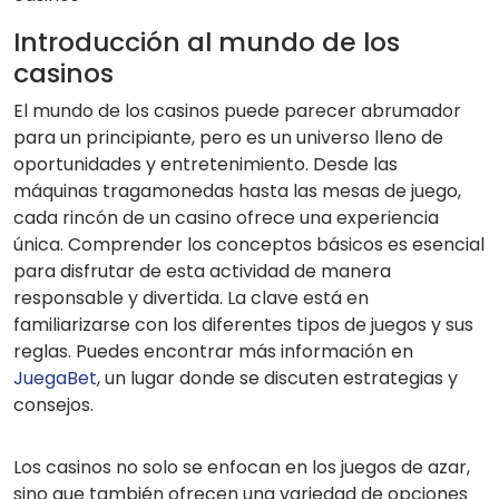
Introducción al mundo de los
casinos
El mundo de los casinos puede parecer abrumador
para un principiante, pero es un universo lleno de
oportunidades y entretenimiento. Desde las
máquinas tragamonedas hasta las mesas de juego,
cada rincón de un casino ofrece una experiencia
única. Comprender los conceptos básicos es esencial
para disfrutar de esta actividad de manera
responsable y divertida. La clave está en
familiarizarse con los diferentes tipos de juegos y sus
reglas. Puedes encontrar más información en
JuegaBet
, un lugar donde se discuten estrategias y
consejos.
Los casinos no solo se enfocan en los juegos de azar,
sino que también ofrecen una variedad de opciones