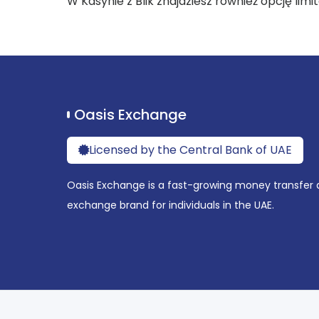
W Kasynie z Blik znajdziesz również opcję li
Oasis Exchange
Licensed by the Central Bank of UAE
Oasis Exchange is a fast-growing money transfer 
exchange brand for individuals in the UAE.