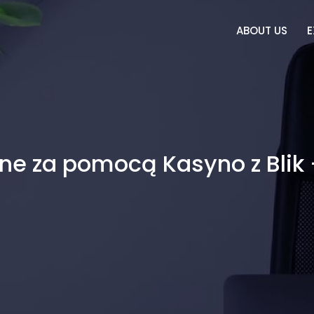
ABOUT US
E
ne za pomocą Kasyno z Blik -