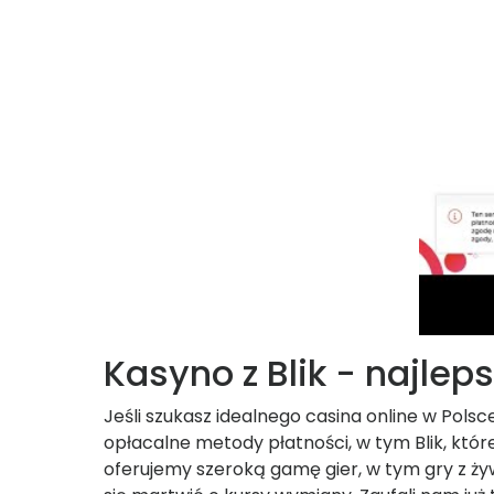
Kasyno z Blik - najleps
Jeśli szukasz idealnego casina online w Polsc
opłacalne metody płatności, w tym Blik, któr
oferujemy szeroką gamę gier, w tym gry z żyw