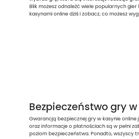
Blik możesz odnaleźć wiele popularnych gier 
kasynami online dziś i zobacz, co możesz wyg
Bezpieczeństwo gry w 
Gwarancją bezpiecznej gry w kasynie online j
oraz informacje o płatnościach są w pełni z
poziom bezpieczeństwa. Ponadto, wszyscy t