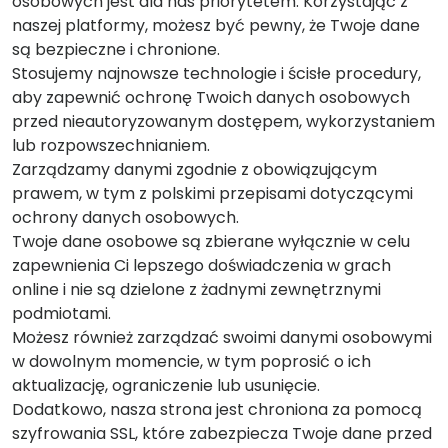
osobowych jest dla nas priorytetem. Korzystając z
naszej platformy, możesz być pewny, że Twoje dane
są bezpieczne i chronione.
Stosujemy najnowsze technologie i ścisłe procedury,
aby zapewnić ochronę Twoich danych osobowych
przed nieautoryzowanym dostępem, wykorzystaniem
lub rozpowszechnianiem.
Zarządzamy danymi zgodnie z obowiązującym
prawem, w tym z polskimi przepisami dotyczącymi
ochrony danych osobowych.
Twoje dane osobowe są zbierane wyłącznie w celu
zapewnienia Ci lepszego doświadczenia w grach
online i nie są dzielone z żadnymi zewnętrznymi
podmiotami.
Możesz również zarządzać swoimi danymi osobowymi
w dowolnym momencie, w tym poprosić o ich
aktualizację, ograniczenie lub usunięcie.
Dodatkowo, nasza strona jest chroniona za pomocą
szyfrowania SSL, które zabezpiecza Twoje dane przed