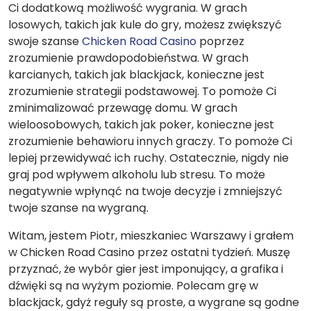
Ci dodatkową możliwość wygrania. W grach
losowych, takich jak kule do gry, możesz zwiększyć
swoje szanse
Chicken Road Casino
poprzez
zrozumienie prawdopodobieństwa. W grach
karcianych, takich jak blackjack, konieczne jest
zrozumienie strategii podstawowej. To pomoże Ci
zminimalizować przewagę domu. W grach
wieloosobowych, takich jak poker, konieczne jest
zrozumienie behawioru innych graczy. To pomoże Ci
lepiej przewidywać ich ruchy. Ostatecznie, nigdy nie
graj pod wpływem alkoholu lub stresu. To może
negatywnie wpłynąć na twoje decyzje i zmniejszyć
twoje szanse na wygraną.
Witam, jestem Piotr, mieszkaniec Warszawy i grałem
w Chicken Road Casino przez ostatni tydzień. Muszę
przyznać, że wybór gier jest imponujący, a grafika i
dźwięki są na wyżym poziomie. Polecam grę w
blackjack, gdyż reguły są proste, a wygrane są godne