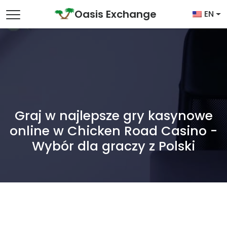
Skip to content
Oasis Exchange
EN
Main Navigation
Graj w najlepsze gry kasynowe
online w Chicken Road Casino -
Wybór dla graczy z Polski