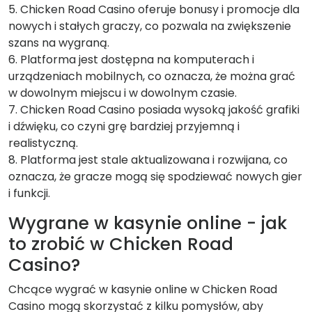
5. Chicken Road Casino oferuje bonusy i promocje dla
nowych i stałych graczy, co pozwala na zwiększenie
szans na wygraną.
6. Platforma jest dostępna na komputerach i
urządzeniach mobilnych, co oznacza, że można grać
w dowolnym miejscu i w dowolnym czasie.
7. Chicken Road Casino posiada wysoką jakość grafiki
i dźwięku, co czyni grę bardziej przyjemną i
realistyczną.
8. Platforma jest stale aktualizowana i rozwijana, co
oznacza, że gracze mogą się spodziewać nowych gier
i funkcji.
Wygrane w kasynie online - jak
to zrobić w Chicken Road
Casino?
Chcące wygrać w kasynie online w Chicken Road
Casino mogą skorzystać z kilku pomysłów, aby