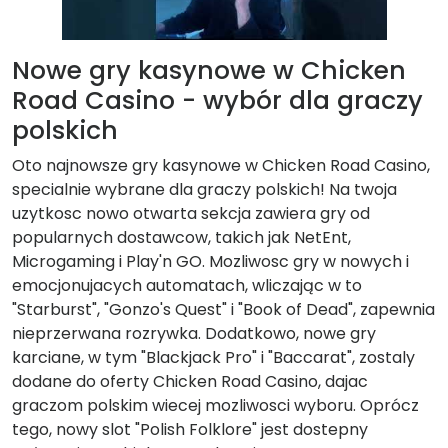
Nowe gry kasynowe w Chicken
Road Casino - wybór dla graczy
polskich
Oto najnowsze gry kasynowe w Chicken Road Casino,
specialnie wybrane dla graczy polskich! Na twoja
uzytkosc nowo otwarta sekcja zawiera gry od
popularnych dostawcow, takich jak NetEnt,
Microgaming i Play'n GO. Mozliwosc gry w nowych i
emocjonujacych automatach, wliczając w to
"Starburst", "Gonzo's Quest" i "Book of Dead", zapewnia
nieprzerwana rozrywka. Dodatkowo, nowe gry
karciane, w tym "Blackjack Pro" i "Baccarat", zostaly
dodane do oferty Chicken Road Casino, dajac
graczom polskim wiecej mozliwosci wyboru. Oprócz
tego, nowy slot "Polish Folklore" jest dostepny