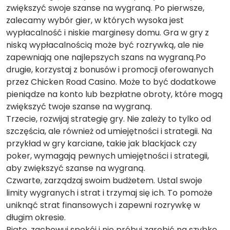
zwiększyć swoje szanse na wygraną. Po pierwsze,
zalecamy wybór gier, w których wysoka jest
wypłacalność i niskie marginesy domu. Gra w gry z
niską wypłacalnością może być rozrywką, ale nie
zapewniają one najlepszych szans na wygraną.Po
drugie, korzystaj z bonusów i promocji oferowanych
przez Chicken Road Casino. Może to być dodatkowe
pieniądze na konto lub bezpłatne obroty, które mogą
zwiększyć twoje szanse na wygraną.
Trzecie, rozwijaj strategię gry. Nie zależy to tylko od
szczęścia, ale również od umiejętności i strategii. Na
przykład w gry karciane, takie jak blackjack czy
poker, wymagają pewnych umiejętności i strategii,
aby zwiększyć szanse na wygraną.
Czwarte, zarządzaj swoim budżetem. Ustal swoje
limity wygranych i strat i trzymaj się ich. To pomoże
uniknąć strat finansowych i zapewni rozrywkę w
długim okresie.
Piąte, zachowuj spokój i nie próbuj zarobić na szybko.