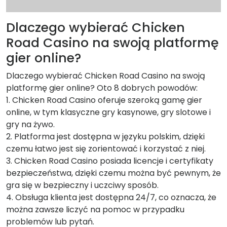
Dlaczego wybierać Chicken
Road Casino na swoją platformę
gier online?
Dlaczego wybierać Chicken Road Casino na swoją
platformę gier online? Oto 8 dobrych powodów:
1. Chicken Road Casino oferuje szeroką gamę gier
online, w tym klasyczne gry kasynowe, gry slotowe i
gry na żywo.
2. Platforma jest dostępna w języku polskim, dzięki
czemu łatwo jest się zorientować i korzystać z niej.
3. Chicken Road Casino posiada licencje i certyfikaty
bezpieczeństwa, dzięki czemu można być pewnym, że
gra się w bezpieczny i uczciwy sposób.
4. Obsługa klienta jest dostępna 24/7, co oznacza, że
można zawsze liczyć na pomoc w przypadku
problemów lub pytań.