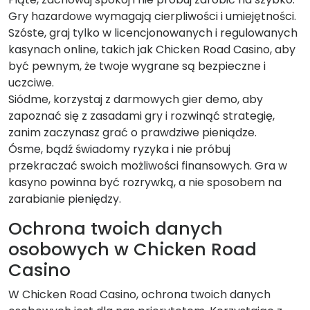
Gry hazardowe wymagają cierpliwości i umiejętności.
Szóste, graj tylko w licencjonowanych i regulowanych
kasynach online, takich jak Chicken Road Casino, aby
być pewnym, że twoje wygrane są bezpieczne i
uczciwe.
Siódme, korzystaj z darmowych gier demo, aby
zapoznać się z zasadami gry i rozwinąć strategię,
zanim zaczynasz grać o prawdziwe pieniądze.
Ósme, bądź świadomy ryzyka i nie próbuj
przekraczać swoich możliwości finansowych. Gra w
kasyno powinna być rozrywką, a nie sposobem na
zarabianie pieniędzy.
Ochrona twoich danych
osobowych w Chicken Road
Casino
W Chicken Road Casino, ochrona twoich danych