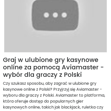
Graj w ulubione gry kasynowe
online za pomocą Aviamaster -
wybór dla graczy z Polski
Czy szukasz sposobu, aby zagrać w ulubione gry
kasynowe online z Polski? Przyjrzyj się Aviamaster -
wyboru dla graczy z Polski. Aviamaster to platforma,
która oferuje dostęp do popularnych gier
kasynowych online, takich jak blackjack, ruletka czy