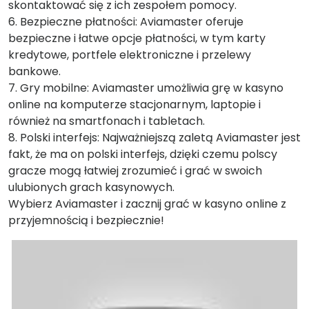
skontaktować się z ich zespołem pomocy.
6. Bezpieczne płatności: Aviamaster oferuje
bezpieczne i łatwe opcje płatności, w tym karty
kredytowe, portfele elektroniczne i przelewy
bankowe.
7. Gry mobilne: Aviamaster umożliwia grę w kasyno
online na komputerze stacjonarnym, laptopie i
również na smartfonach i tabletach.
8. Polski interfejs: Najważniejszą zaletą Aviamaster jest
fakt, że ma on polski interfejs, dzięki czemu polscy
gracze mogą łatwiej zrozumieć i grać w swoich
ulubionych grach kasynowych.
Wybierz Aviamaster i zacznij grać w kasyno online z
przyjemnością i bezpiecznie!