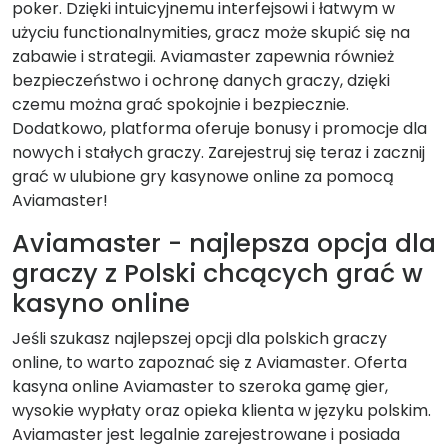
poker. Dzięki intuicyjnemu interfejsowi i łatwym w
użyciu functionalnymities, gracz może skupić się na
zabawie i strategii. Aviamaster zapewnia również
bezpieczeństwo i ochronę danych graczy, dzięki
czemu można grać spokojnie i bezpiecznie.
Dodatkowo, platforma oferuje bonusy i promocje dla
nowych i stałych graczy. Zarejestruj się teraz i zacznij
grać w ulubione gry kasynowe online za pomocą
Aviamaster!
Aviamaster - najlepsza opcja dla
graczy z Polski chcących grać w
kasyno online
Jeśli szukasz najlepszej opcji dla polskich graczy
online, to warto zapoznać się z Aviamaster. Oferta
kasyna online Aviamaster to szeroka gamę gier,
wysokie wypłaty oraz opieka klienta w języku polskim.
Aviamaster jest legalnie zarejestrowane i posiada