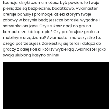
licencje, dzięki czemu możesz być pewien, że twoje
pieniądze są bezpieczne. Dodatkowo, Aviamaster
oferuje bonusy i promocje, dzięki którym twoje
zabawy w kasynie będą jeszcze bardziej wygodne i
satysfakcjonujące. Czy szukasz opcji do gry na
komputerze lub laptopie? Czy preferujesz grać na
mobilnym urządzeniu? Aviamaster ma wszystko to,
czego potrzebujesz. Zarejestruj się teraz i dołącz do
graczy z całej Polski, którzy wybierają Aviamaster jako
swoją ulubioną kasyno online!