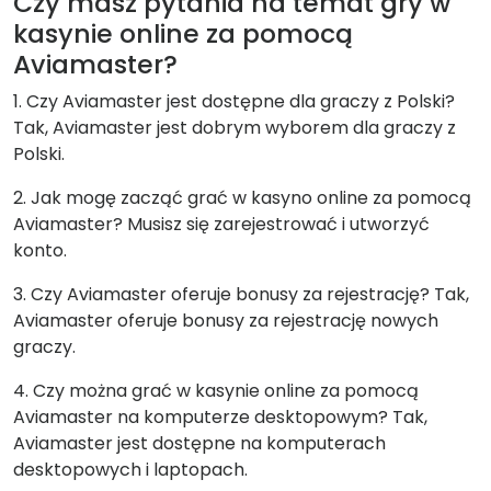
Czy masz pytania na temat gry w
kasynie online za pomocą
Aviamaster?
1. Czy Aviamaster jest dostępne dla graczy z Polski?
Tak, Aviamaster jest dobrym wyborem dla graczy z
Polski.
2. Jak mogę zacząć grać w kasyno online za pomocą
Aviamaster? Musisz się zarejestrować i utworzyć
konto.
3. Czy Aviamaster oferuje bonusy za rejestrację? Tak,
Aviamaster oferuje bonusy za rejestrację nowych
graczy.
4. Czy można grać w kasynie online za pomocą
Aviamaster na komputerze desktopowym? Tak,
Aviamaster jest dostępne na komputerach
desktopowych i laptopach.