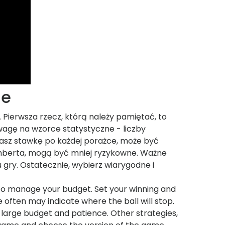
ne
Pierwsza rzecz, którą należy pamiętać, to
uwagę na wzorce statystyczne - liczby
jasz stawkę po każdej porażce, może być
lemberta, mogą być mniej ryzykowne. Ważne
lu gry. Ostatecznie, wybierz wiarygodne i
ed to manage your budget. Set your winning and
 often may indicate where the ball will stop.
a large budget and patience. Other strategies,