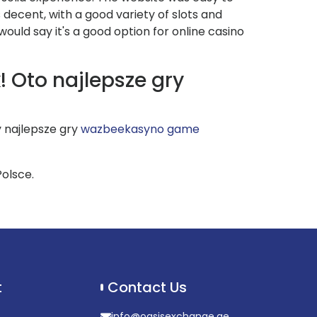
decent, with a good variety of slots and
ould say it's a good option for online casino
 Oto najlepsze gry
 najlepsze gry
wazbeekasyno game
olsce.
t
Contact Us
info@oasisexchange.ae