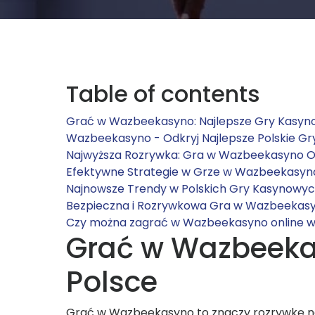
Table of contents
Grać w Wazbeekasyno: Najlepsze Gry Kasyno
Wazbeekasyno - Odkryj Najlepsze Polskie Gr
Najwyższa Rozrywka: Gra w Wazbeekasyno On
Efektywne Strategie w Grze w Wazbeekasyn
Najnowsze Trendy w Polskich Gry Kasynowy
Bezpieczna i Rozrywkowa Gra w Wazbeekasy
Czy można zagrać w Wazbeekasyno online w P
Grać w Wazbeekas
Polsce
Grać w Wazbeekasyno to znaczy rozrywkę na