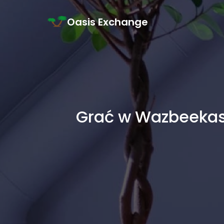
Skip to content
Oasis Exchange
Main Navigation
Grać w Wazbeekasy