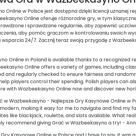
nline w Polsce jest dostępna dzięki licencji uznanej reg
ekasyno Online oferuje różnorodne gry, w tym klasyczne 
 sprawdzone i sprawdzane regularnie, aby zapewnić uczc
kluczenia, aby pomóc graczom w kontrolowaniu swoich w
 i wsparcia 24/7. Zacznij teraz swoją przygodę z Wazbeek
Online in Poland is available thanks to a recognized regu
kasyno Online offers a variety of games, including class
sted and regularly checked to ensure fairness and random
o help players control their spending. Polish players can 
ure with Wazbeekasyno Online now and discover new horiz
rać w Wazbeekasyno - Najlepsze Gry Kasynowe Online w Po
 modern, making it easy for me to navigate and find my f
rites like blackjack, roulette, and slots available. What r
ghly recommend giving Grać w Wazbeekasyno a try! - Anna
Gry Kasynowe Online w Polsce and I have to say, it was a