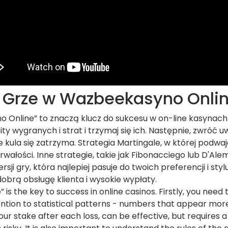
w Grze w Wazbeekasyno Onli
Online” to znaczą klucz do sukcesu w on-line kasynach. 
ty wygranych i strat i trzymaj się ich. Następnie, zwróć 
kula się zatrzyma. Strategia Martingale, w której podwa
wałości. Inne strategie, takie jak Fibonacciego lub D'A
rsji gry, która najlepiej pasuje do twoich preferencji i sty
dobrą obsługę klienta i wysokie wypłaty.
” is the key to success in online casinos. Firstly, you ne
tention to statistical patterns - numbers that appear more
r stake after each loss, can be effective, but requires 