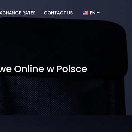
EN
XCHANGE RATES
CONTACT US
we Online w Polsce