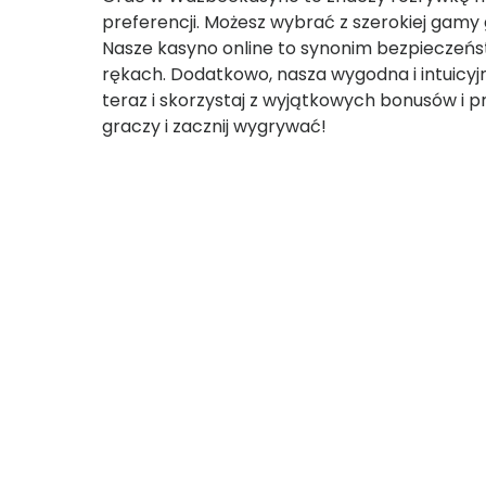
preferencji. Możesz wybrać z szerokiej gamy 
Nasze kasyno online to synonim bezpieczeńst
rękach. Dodatkowo, nasza wygodna i intuicyjn
teraz i skorzystaj z wyjątkowych bonusów i p
graczy i zacznij wygrywać!