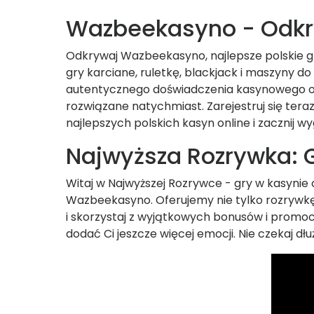
Wazbeekasyno - Odkry
Odkrywaj Wazbeekasyno, najlepsze polskie g
gry karciane, ruletkę, blackjack i maszyny d
autentycznego doświadczenia kasynowego onli
rozwiązane natychmiast. Zarejestruj się tera
najlepszych polskich kasyn online i zacznij w
Najwyższa Rozrywka: 
Witaj w Najwyższej Rozrywce - gry w kasynie 
Wazbeekasyno. Oferujemy nie tylko rozrywkę,
i skorzystaj z wyjątkowych bonusów i promocj
dodać Ci jeszcze więcej emocji. Nie czekaj dł