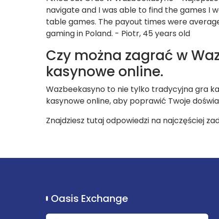
navigate and I was able to find the games I w
table games. The payout times were average an
gaming in Poland. - Piotr, 45 years old
Czy można zagrać w Wazb
kasynowe online.
Wazbeekasyno to nie tylko tradycyjna gra ka
kasynowe online, aby poprawić Twoje doświa
Znajdziesz tutaj odpowiedzi na najczęściej 
Oasis Exchange