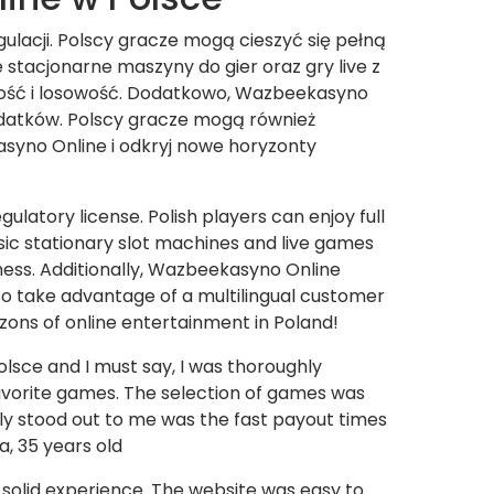
ulacji. Polscy gracze mogą cieszyć się pełną
stacjonarne maszyny do gier oraz gry live z
iwość i losowość. Dodatkowo, Wazbeekasyno
ydatków. Polscy gracze mogą również
asyno Online i odkryj nowe horyzonty
latory license. Polish players can enjoy full
ic stationary slot machines and live games
ness. Additionally, Wazbeekasyno Online
also take advantage of a multilingual customer
ons of online entertainment in Poland!
lsce and I must say, I was thoroughly
avorite games. The selection of games was
eally stood out to me was the fast payout times
, 35 years old
 solid experience. The website was easy to