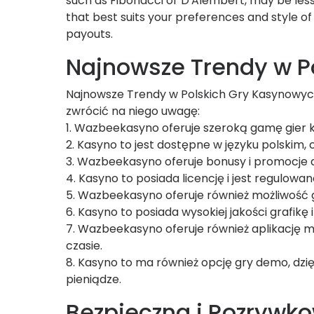
such as Fibonacci or D'Alembert, may be less
that best suits your preferences and style of
payouts.
Najnowsze Trendy w P
Najnowsze Trendy w Polskich Gry Kasynowych
zwrócić na niego uwagę:
1. Wazbeekasyno oferuje szeroką gamę gier ka
2. Kasyno to jest dostępne w języku polskim,
3. Wazbeekasyno oferuje bonusy i promocje dl
4. Kasyno to posiada licencję i jest regulowa
5. Wazbeekasyno oferuje również możliwość 
6. Kasyno to posiada wysokiej jakości grafikę 
7. Wazbeekasyno oferuje również aplikację 
czasie.
8. Kasyno to ma również opcję gry demo, dz
pieniądze.
Bezpieczna i Rozrywk