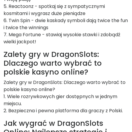
5. Reactoonz - spotkaj się z sympatycznymi
kosmitami i wygrasz duże pieniądze
6. Twin Spin - dwie kaskady symboli dają twice the fun
i twice the winnings
7. Mega Fortune - stawiaj wysokie stawki i zdobądź
wielki jackpot!
Zalety gry w DragonSlots:
Dlaczego warto wybrać to
polskie kasyno online?
Zalety gry w DragonSlots: Dlaczego warto wybrać to
polskie kasyno online?
1. Wiele rozrywkowych gier dostępnych w jednym
miejscu.
2. Bezpieczna i pewna platforma dla graczy z Polski.
Jak wygrać w DragonSlots