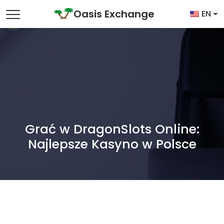
Skip to content
Oasis Exchange
EN
Main Navigation
Grać w DragonSlots Online:
Najlepsze Kasyno w Polsce