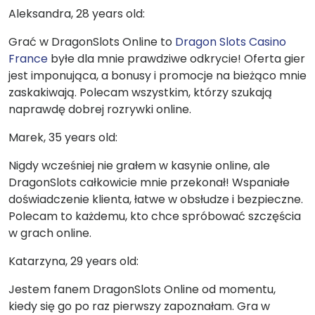
Aleksandra, 28 years old:
Grać w DragonSlots Online to
Dragon Slots Casino
France
byłe dla mnie prawdziwe odkrycie! Oferta gier
jest imponująca, a bonusy i promocje na bieżąco mnie
zaskakiwają. Polecam wszystkim, którzy szukają
naprawdę dobrej rozrywki online.
Marek, 35 years old:
Nigdy wcześniej nie grałem w kasynie online, ale
DragonSlots całkowicie mnie przekonał! Wspaniałe
doświadczenie klienta, łatwe w obsłudze i bezpieczne.
Polecam to każdemu, kto chce spróbować szczęścia
w grach online.
Katarzyna, 29 years old:
Jestem fanem DragonSlots Online od momentu,
kiedy się go po raz pierwszy zapoznałam. Gra w