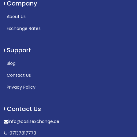
Company
About Us
Exchange Rates
Support
Blog
Contact Us
Privacy Policy
Contact Us
info@oasisexchange.ae
+97137817773