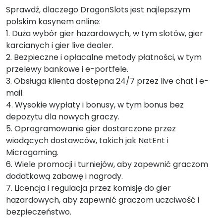
Sprawdź, dlaczego DragonSlots jest najlepszym
polskim kasynem online:
1. Duża wybór gier hazardowych, w tym slotów, gier
karcianych i gier live dealer.
2. Bezpieczne i opłacalne metody płatności, w tym
przelewy bankowe i e-portfele.
3. Obsługa klienta dostępna 24/7 przez live chat i e-
mail.
4. Wysokie wypłaty i bonusy, w tym bonus bez
depozytu dla nowych graczy.
5. Oprogramowanie gier dostarczone przez
wiodących dostawców, takich jak NetEnt i
Microgaming.
6. Wiele promocji i turniejów, aby zapewnić graczom
dodatkową zabawę i nagrody.
7. Licencja i regulacja przez komisję do gier
hazardowych, aby zapewnić graczom uczciwość i
bezpieczeństwo.