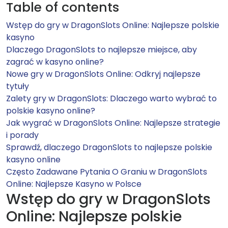
Table of contents
Wstęp do gry w DragonSlots Online: Najlepsze polskie
kasyno
Dlaczego DragonSlots to najlepsze miejsce, aby
zagrać w kasyno online?
Nowe gry w DragonSlots Online: Odkryj najlepsze
tytuły
Zalety gry w DragonSlots: Dlaczego warto wybrać to
polskie kasyno online?
Jak wygrać w DragonSlots Online: Najlepsze strategie
i porady
Sprawdź, dlaczego DragonSlots to najlepsze polskie
kasyno online
Często Zadawane Pytania O Graniu w DragonSlots
Online: Najlepsze Kasyno w Polsce
Wstęp do gry w DragonSlots
Online: Najlepsze polskie