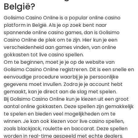
België?
Golisimo Casino Online is a popular online casino
platform in België. Als je op zoek bent naar
spannende online casino games, dan is Golisimo
Casino Online de plek om te zijn. Hier kun je een
verscheidenheid aan games vinden, van online
gokkasten tot live casino spellen.
Om te beginnen, moet je je op de website van
Golisimo Casino Online registreren. Dit is een snelle en
eenvoudige procedure waarbij je je persoonlijke
gegevens moet invullen. Zodra je je account hebt
gemaakt, kan je direct aan de slag met spelen.
Bij Golisimo Casino Online kun je kiezen uit een groot
aantal online gokkasten. Deze spellen zijn gemakkelijk
te spelen en bieden veel mogelijkheden om te
winnen. Je kan ook kiezen voor live casino spellen,
zoals blackjack, roulette en baccarat. Deze spellen
worden in real-time gespeeld met echte dealers.