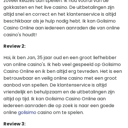
zoveel keuzes aan spellen. Ik hou vooral van de
gokkasten en het live casino. De uitbetalingen zijn
altijd snel en correct en het klantenservice is altijd
beschikbaar als je hulp nodig hebt. Ik kan Golisimo
Casino Online aan iedereen aanraden die van online
casino's houdt!
Review 2:
Hoi, ik ben Jan, 35 jaar oud en een groot liefhebber
van online casino's. Ik heb veel gespeeld op Golisimo
Casino Online en ik ben altijd erg tevreden. Het is een
betrouwbaar en veilig online casino met een groot
aanbod van spellen. De klantenservice is altijd
vriendelijk en behulpzaam en de uitbetalingen zijn
altijd op tijd. Ik kan Golisimo Casino Online aan
iedereen aanraden die op zoek is naar een goede
online
golisimo
casino om te spelen.
Review 3: