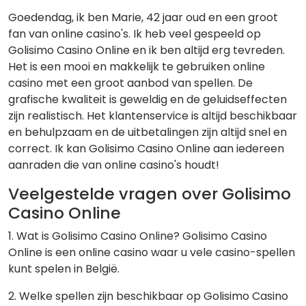
Goedendag, ik ben Marie, 42 jaar oud en een groot
fan van online casino's. Ik heb veel gespeeld op
Golisimo Casino Online en ik ben altijd erg tevreden.
Het is een mooi en makkelijk te gebruiken online
casino met een groot aanbod van spellen. De
grafische kwaliteit is geweldig en de geluidseffecten
zijn realistisch. Het klantenservice is altijd beschikbaar
en behulpzaam en de uitbetalingen zijn altijd snel en
correct. Ik kan Golisimo Casino Online aan iedereen
aanraden die van online casino's houdt!
Veelgestelde vragen over Golisimo
Casino Online
1. Wat is Golisimo Casino Online? Golisimo Casino
Online is een online casino waar u vele casino-spellen
kunt spelen in België.
2. Welke spellen zijn beschikbaar op Golisimo Casino