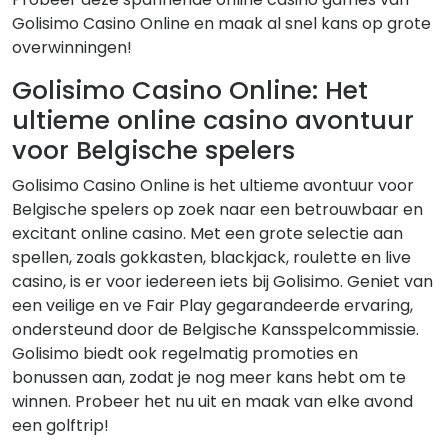
Golisimo Casino Online en maak al snel kans op grote
overwinningen!
Golisimo Casino Online: Het
ultieme online casino avontuur
voor Belgische spelers
Golisimo Casino Online is het ultieme avontuur voor
Belgische spelers op zoek naar een betrouwbaar en
excitant online casino. Met een grote selectie aan
spellen, zoals gokkasten, blackjack, roulette en live
casino, is er voor iedereen iets bij Golisimo. Geniet van
een veilige en ve Fair Play gegarandeerde ervaring,
ondersteund door de Belgische Kansspelcommissie.
Golisimo biedt ook regelmatig promoties en
bonussen aan, zodat je nog meer kans hebt om te
winnen. Probeer het nu uit en maak van elke avond
een golftrip!