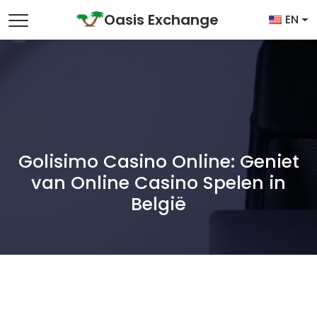
Skip to content
Oasis Exchange
EN
Main Navigation
Golisimo Casino Online: Geniet
van Online Casino Spelen in
België