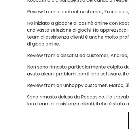
Roocasino a chiunque stia cercando un'esperien
Review from a content customer, Francesca, 
Ho iniziato a giocare al casinò online con Ro
una vasta selezione di giochi. Ho apprezzato in
team di assistenza clienti è anche molto pro
di gioco online.
Review from a dissatisfied customer, Andrea, 
Non sono rimasto particolarmente colpito da Ro
avuto alcuni problemi con il loro software, il 
Review from an unhappy customer, Marco, 31 
Sono rimasto deluso da Roocasino. Ho trovato la
loro team di assistenza clienti, il che è stato