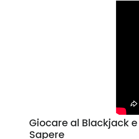
Giocare al Blackjack e
Sapere