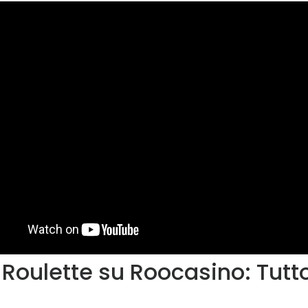
 Roulette su Roocasino: Tutt