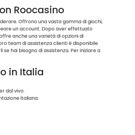
 con Roocasino
nsiderare. Offrono una vasta gamma di giochi,
 e creare un account. Dopo aver effettuato
 offre anche una varietà di opzioni di
oro team di assistenza clienti è disponibile
se hai bisogno di assistenza. Per iniziare a
 in Italia
r dal vivo.
ntazione italiana.