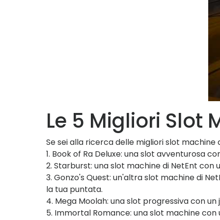
Le 5 Migliori Slo
Se sei alla ricerca delle migliori slot machin
1. Book of Ra Deluxe: una slot avventurosa con 
2. Starburst: una slot machine di NetEnt con u
3. Gonzo's Quest: un'altra slot machine di Net
la tua puntata.
4. Mega Moolah: una slot progressiva con un ja
5. Immortal Romance: una slot machine con u