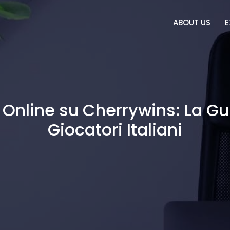
ABOUT US
E
Online su Cherrywins: La Gui
Giocatori Italiani