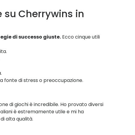
e su Cherrywins in
egie di successo giuste.
Ecco cinque utili
ita.
.
.
na fonte di stress o preoccupazione.
ne di giochi è incredibile. Ho provato diversi
 italiani è estremamente utile e mi ha
i alta qualità.