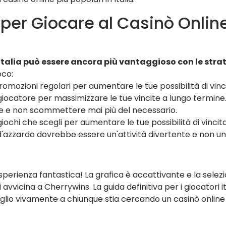
 per Giocare al Casinò Onlin
 Italia può essere ancora più vantaggioso con le strat
oco:
romozioni regolari per aumentare le tue possibilità di vinc
l giocatore per massimizzare le tue vincite a lungo termine
ile e non scommettere mai più del necessario.
giochi che scegli per aumentare le tue possibilità di vincita
o d'azzardo dovrebbe essere un'attività divertente e non u
perienza fantastica! La grafica è accattivante e la selezio
 avvicina a Cherrywins. La guida definitiva per i giocatori
iglio vivamente a chiunque stia cercando un casinò online d