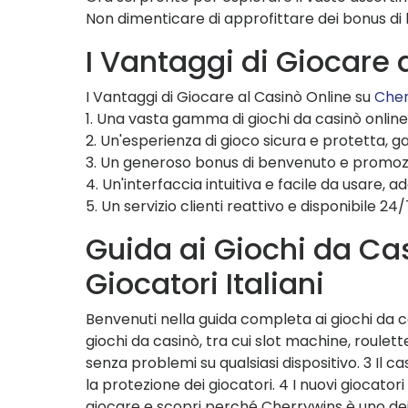
Non dimenticare di approfittare dei bonus di 
I Vantaggi di Giocare 
I Vantaggi di Giocare al Casinò Online su
Cher
1. Una vasta gamma di giochi da casinò online di
2. Un'esperienza di gioco sicura e protetta, ga
3. Un generoso bonus di benvenuto e promozion
4. Un'interfaccia intuitiva e facile da usare, adat
5. Un servizio clienti reattivo e disponibile
Guida ai Giochi da Cas
Giocatori Italiani
Benvenuti nella guida completa ai giochi da ca
giochi da casinò, tra cui slot machine, roulette
senza problemi su qualsiasi dispositivo. 3 Il 
la protezione dei giocatori. 4 I nuovi giocato
giocare e scopri perché Cherrywins è uno dei c