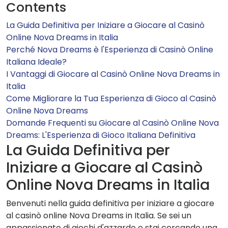
Contents
La Guida Definitiva per Iniziare a Giocare al Casinò
Online Nova Dreams in Italia
Perché Nova Dreams è l'Esperienza di Casinò Online
Italiana Ideale?
I Vantaggi di Giocare al Casinò Online Nova Dreams in
Italia
Come Migliorare la Tua Esperienza di Gioco al Casinò
Online Nova Dreams
Domande Frequenti su Giocare al Casinò Online Nova
Dreams: L'Esperienza di Gioco Italiana Definitiva
La Guida Definitiva per
Iniziare a Giocare al Casinò
Online Nova Dreams in Italia
Benvenuti nella guida definitiva per iniziare a giocare
al casinò online Nova Dreams in Italia. Se sei un
appassionato di giochi d'azzardo e stai cercando una