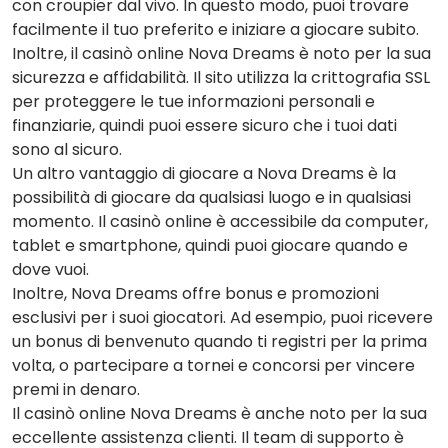
con croupier dal vivo. In questo modo, puoi trovare
facilmente il tuo preferito e iniziare a giocare subito.
Inoltre, il casinò online Nova Dreams è noto per la sua
sicurezza e affidabilità. Il sito utilizza la crittografia SSL
per proteggere le tue informazioni personali e
finanziarie, quindi puoi essere sicuro che i tuoi dati
sono al sicuro.
Un altro vantaggio di giocare a Nova Dreams è la
possibilità di giocare da qualsiasi luogo e in qualsiasi
momento. Il casinò online è accessibile da computer,
tablet e smartphone, quindi puoi giocare quando e
dove vuoi.
Inoltre, Nova Dreams offre bonus e promozioni
esclusivi per i suoi giocatori. Ad esempio, puoi ricevere
un bonus di benvenuto quando ti registri per la prima
volta, o partecipare a tornei e concorsi per vincere
premi in denaro.
Il casinò online Nova Dreams è anche noto per la sua
eccellente assistenza clienti. Il team di supporto è