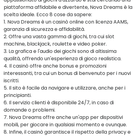
piattaforma affidabile e divertente, Nova Dreams è la
scelta ideale. Ecco 8 cose da sapere:
1. Nova Dreams è un casinò online con licenza AAMS,
garanzia di sicurezza e affidabilità.
2. Offre una vasta gamma di giochi, tra cui slot
machine, blackjack, roulette e video poker.
3. La grafica e l'audio dei giochi sono di altissima
qualità, offrendo un'esperienza di gioco realistica.
4. Il casinò offre anche bonus e promozioni
interessanti, tra cui un bonus di benvenuto per i nuovi
iscritti.
5. Il sito è facile da navigare e utilizzare, anche per i
principianti.
6. Il servizio clienti è disponibile 24/7, in caso di
domande o problemi.
7. Nova Dreams offre anche un'app per dispositivi
mobili, per giocare in qualsiasi momento e ovunque.
8. Infine, il casinò garantisce il rispetto della privacy e