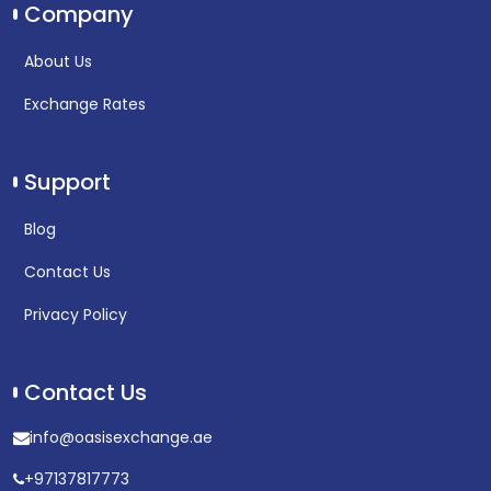
Company
About Us
Exchange Rates
Support
Blog
Contact Us
Privacy Policy
Contact Us
info@oasisexchange.ae
+97137817773