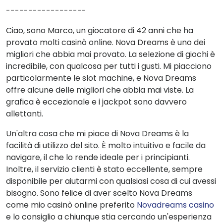
------------------
Ciao, sono Marco, un giocatore di 42 anni che ha
provato molti casinò online. Nova Dreams è uno dei
migliori che abbia mai provato. La selezione di giochi è
incredibile, con qualcosa per tutti i gusti. Mi piacciono
particolarmente le slot machine, e Nova Dreams
offre alcune delle migliori che abbia mai viste. La
grafica è eccezionale e i jackpot sono davvero
allettanti.
Un'altra cosa che mi piace di Nova Dreams è la
facilità di utilizzo del sito. È molto intuitivo e facile da
navigare, il che lo rende ideale per i principianti.
Inoltre, il servizio clienti è stato eccellente, sempre
disponibile per aiutarmi con qualsiasi cosa di cui avessi
bisogno. Sono felice di aver scelto Nova Dreams
come mio casinò online preferito
Novadreams casino
e lo consiglio a chiunque stia cercando un'esperienza