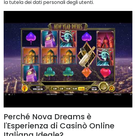
la tutela dei dati personali degli utenti.
Perché Nova Dreams è
l'Esperienza di Casinò Online
Italiana Ideale?