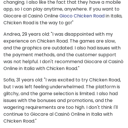
changing. I also like the fact that they have a mobile
app, so I can play anytime, anywhere. If you want to
Giocare al Casinò Online
Gioco Chicken Road
in Italia,
Chicken Road is the way to go!"
Andrea, 29 years old: "I was disappointed with my
experience on Chicken Road. The games are slow,
and the graphics are outdated. I also had issues with
the payment methods, and the customer support
was not helpful. I don't recommend Giocare al Casinò
Online in Italia with Chicken Road."
Sofia, 31 years old: "I was excited to try Chicken Road,
but I was left feeling underwhelmed. The platform is
glitchy, and the game selection is limited. I also had
issues with the bonuses and promotions, and the
wagering requirements are too high. I don't think I'll
continue to Giocare al Casinò Online in Italia with
Chicken Road."