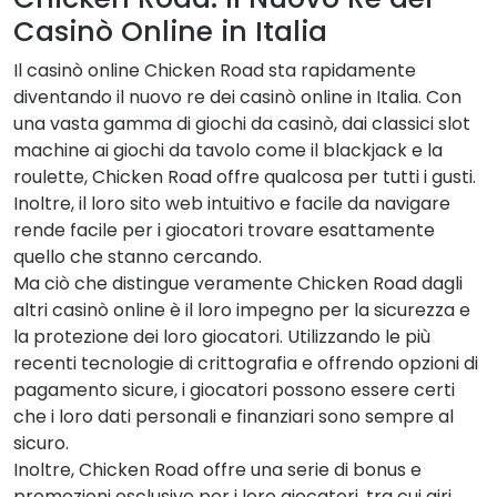
Casinò Online in Italia
Il casinò online Chicken Road sta rapidamente
diventando il nuovo re dei casinò online in Italia. Con
una vasta gamma di giochi da casinò, dai classici slot
machine ai giochi da tavolo come il blackjack e la
roulette, Chicken Road offre qualcosa per tutti i gusti.
Inoltre, il loro sito web intuitivo e facile da navigare
rende facile per i giocatori trovare esattamente
quello che stanno cercando.
Ma ciò che distingue veramente Chicken Road dagli
altri casinò online è il loro impegno per la sicurezza e
la protezione dei loro giocatori. Utilizzando le più
recenti tecnologie di crittografia e offrendo opzioni di
pagamento sicure, i giocatori possono essere certi
che i loro dati personali e finanziari sono sempre al
sicuro.
Inoltre, Chicken Road offre una serie di bonus e
promozioni esclusive per i loro giocatori, tra cui giri