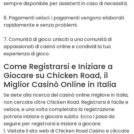
sempre disponibile per assisterti in caso di necessità.
6. Pagamenti veloci: i pagamenti vengono elaborati
rapidamente e senza problemi.
7. Comunità di gioco: unisciti a una comunità di
appassionati di casinò online e condividi la tua
esperienza di gioco.
Come Registrarsi e Iniziare a
Giocare su Chicken Road, il
Miglior Casinò Online in Italia
Se siete alla ricerca del casinò online migliore in Italia,
non cercate oltre Chicken Road. Registrarsi è facile e
veloce, e una volta completata la registrazione
potrete iniziare a giocare subito. Ecco i passi da
seguire per registrarsi e iniziare a giocare:
1. Visitate il sito web di Chicken Road Casino e cliccate