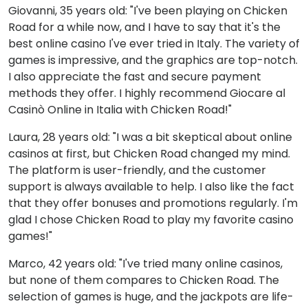
Giovanni, 35 years old: "I've been playing on Chicken
Road for a while now, and I have to say that it's the
best online casino I've ever tried in Italy. The variety of
games is impressive, and the graphics are top-notch.
I also appreciate the fast and secure payment
methods they offer. I highly recommend Giocare al
Casinò Online in Italia with Chicken Road!"
Laura, 28 years old: "I was a bit skeptical about online
casinos at first, but Chicken Road changed my mind.
The platform is user-friendly, and the customer
support is always available to help. I also like the fact
that they offer bonuses and promotions regularly. I'm
glad I chose Chicken Road to play my favorite casino
games!"
Marco, 42 years old: "I've tried many online casinos,
but none of them compares to Chicken Road. The
selection of games is huge, and the jackpots are life-