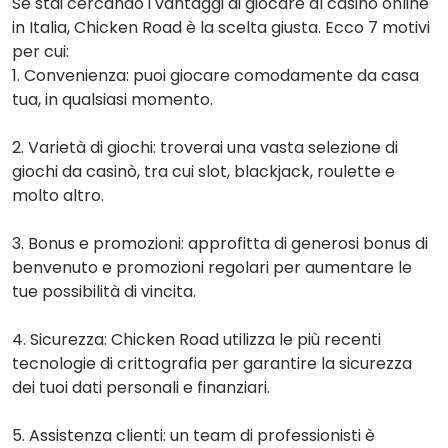
Se stai cercando i vantaggi di giocare al casinò online
in Italia, Chicken Road è la scelta giusta. Ecco 7 motivi
per cui:
1. Convenienza: puoi giocare comodamente da casa
tua, in qualsiasi momento.
2. Varietà di giochi: troverai una vasta selezione di
giochi da casinò, tra cui slot, blackjack, roulette e
molto altro.
3. Bonus e promozioni: approfitta di generosi bonus di
benvenuto e promozioni regolari per aumentare le
tue possibilità di vincita.
4. Sicurezza: Chicken Road utilizza le più recenti
tecnologie di crittografia per garantire la sicurezza
dei tuoi dati personali e finanziari.
5. Assistenza clienti: un team di professionisti è