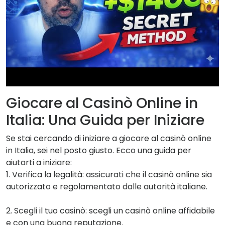
Giocare al Casinò Online in
Italia: Una Guida per Iniziare
Se stai cercando di iniziare a giocare al casinò online
in Italia, sei nel posto giusto. Ecco una guida per
aiutarti a iniziare:
1. Verifica la legalità: assicurati che il casinò online sia
autorizzato e regolamentato dalle autorità italiane.
2. Scegli il tuo casinò: scegli un casinò online affidabile
e con una buona reputazione.