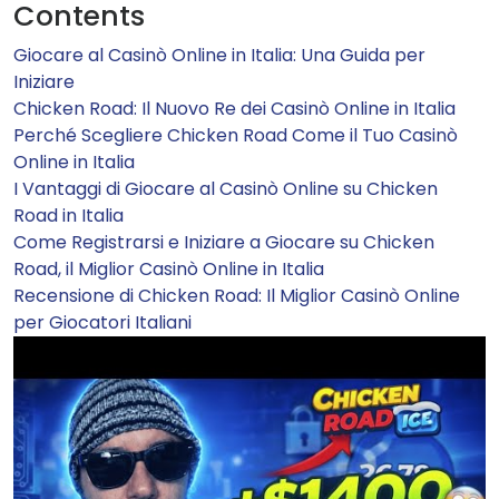
Contents
Giocare al Casinò Online in Italia: Una Guida per
Iniziare
Chicken Road: Il Nuovo Re dei Casinò Online in Italia
Perché Scegliere Chicken Road Come il Tuo Casinò
Online in Italia
I Vantaggi di Giocare al Casinò Online su Chicken
Road in Italia
Come Registrarsi e Iniziare a Giocare su Chicken
Road, il Miglior Casinò Online in Italia
Recensione di Chicken Road: Il Miglior Casinò Online
per Giocatori Italiani