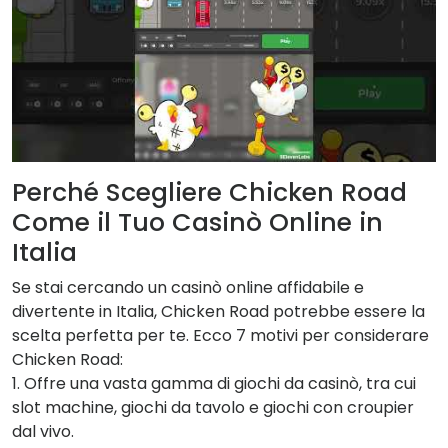
Perché Scegliere Chicken Road
Come il Tuo Casinò Online in
Italia
Se stai cercando un casinò online affidabile e
divertente in Italia, Chicken Road potrebbe essere la
scelta perfetta per te. Ecco 7 motivi per considerare
Chicken Road:
1. Offre una vasta gamma di giochi da casinò, tra cui
slot machine, giochi da tavolo e giochi con croupier
dal vivo.