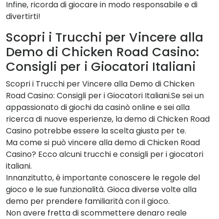
Infine, ricorda di giocare in modo responsabile e di
divertirti!
Scopri i Trucchi per Vincere alla
Demo di Chicken Road Casino:
Consigli per i Giocatori Italiani
Scopri i Trucchi per Vincere alla Demo di Chicken
Road Casino: Consigli per i Giocatori Italiani.Se sei un
appassionato di giochi da casinò online e sei alla
ricerca di nuove esperienze, la demo di Chicken Road
Casino potrebbe essere la scelta giusta per te.
Ma come si può vincere alla demo di Chicken Road
Casino? Ecco alcuni trucchi e consigli per i giocatori
italiani.
Innanzitutto, è importante conoscere le regole del
gioco e le sue funzionalità. Gioca diverse volte alla
demo per prendere familiarità con il gioco.
Non avere fretta di scommettere denaro reale