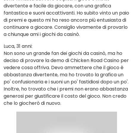
divertente e facile da giocare, con una grafica
fantastica e suoni accattivanti. Ho subito vinto un paio
di premi e questo mi ha reso ancora più entusiasta di
continuare a giocare. Consiglio vivamente di provarlo
a chiunque ami i giochi da casinò.
Luca, 31 anni:
Non sono un grande fan dei giochi da casinò, ma ho
deciso di provare la demo di Chicken Road Casino per
vedere cosa offriva. Devo ammettere che il gioco è
abbastanza divertente, ma ho trovato la grafica un
po' confusionaria e i suoni un po' fastidiosi dopo un po'.
Inoltre, ho trovato che i premi non erano abbastanza
generosi per giustificare il costo del gioco. Non credo
che lo giocherò di nuovo.