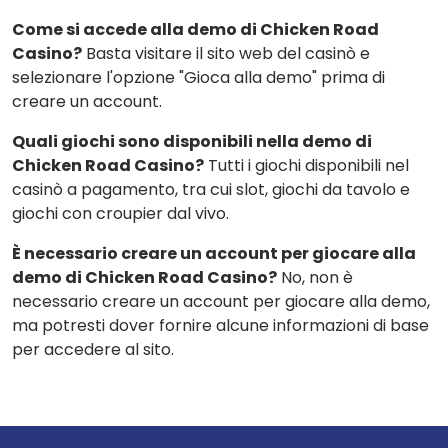
Come si accede alla demo di Chicken Road
Casino?
Basta visitare il sito web del casinò e
selezionare l'opzione "Gioca alla demo" prima di
creare un account.
Quali giochi sono disponibili nella demo di
Chicken Road Casino?
Tutti i giochi disponibili nel
casinò a pagamento, tra cui slot, giochi da tavolo e
giochi con croupier dal vivo.
È necessario creare un account per giocare alla
demo di Chicken Road Casino?
No, non è
necessario creare un account per giocare alla demo,
ma potresti dover fornire alcune informazioni di base
per accedere al sito.