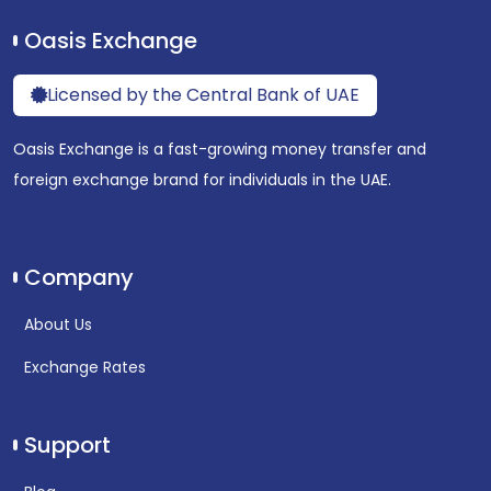
Oasis Exchange
Licensed by the Central Bank of UAE
Oasis Exchange is a fast-growing money transfer and
foreign exchange brand for individuals in the UAE.
Company
About Us
Exchange Rates
Support