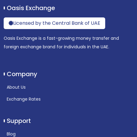
Oasis Exchange
Licensed by the Central Bank of UAE
Oasis Exchange is a fast-growing money transfer and
foreign exchange brand for individuals in the UAE.
Company
About Us
Exchange Rates
Support
Blog