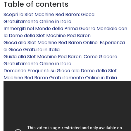
Table of contents
Scopri la Slot Machine Red Baron: Gioca
Gratuitamente Online in Italia
Immergiti nel Mondo della Prima Guerra Mondiale con
la Demo della Slot Machine Red Baron
Gioca alla Slot Machine Red Baron Online: Esperienza
di Gioco Gratuita in Italia
Guida alla Slot Machine Red Baron: Come Giocare
Gratuitamente Online in Italia
Domande Frequenti su Gioca alla Demo della Slot
Machine Red Baron Gratuitamente Online in Italia