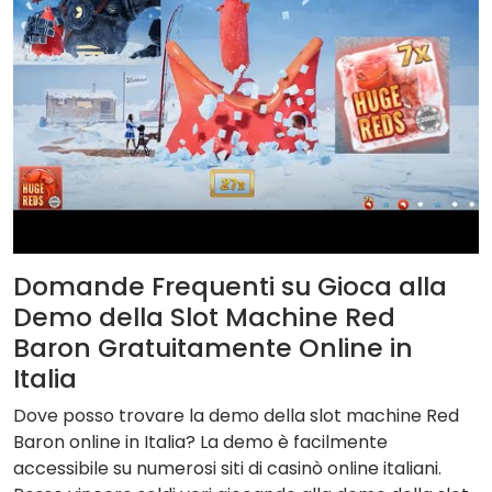
Domande Frequenti su Gioca alla
Demo della Slot Machine Red
Baron Gratuitamente Online in
Italia
Dove posso trovare la demo della slot machine Red
Baron online in Italia? La demo è facilmente
accessibile su numerosi siti di casinò online italiani.