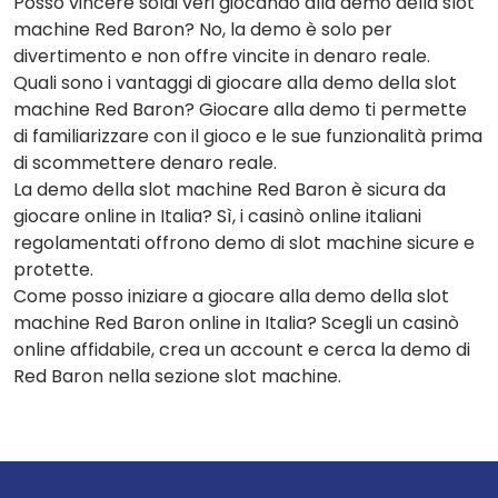
Posso vincere soldi veri giocando alla demo della slot
machine Red Baron? No, la demo è solo per
divertimento e non offre vincite in denaro reale.
Quali sono i vantaggi di giocare alla demo della slot
machine Red Baron? Giocare alla demo ti permette
di familiarizzare con il gioco e le sue funzionalità prima
di scommettere denaro reale.
La demo della slot machine Red Baron è sicura da
giocare online in Italia? Sì, i casinò online italiani
regolamentati offrono demo di slot machine sicure e
protette.
Come posso iniziare a giocare alla demo della slot
machine Red Baron online in Italia? Scegli un casinò
online affidabile, crea un account e cerca la demo di
Red Baron nella sezione slot machine.