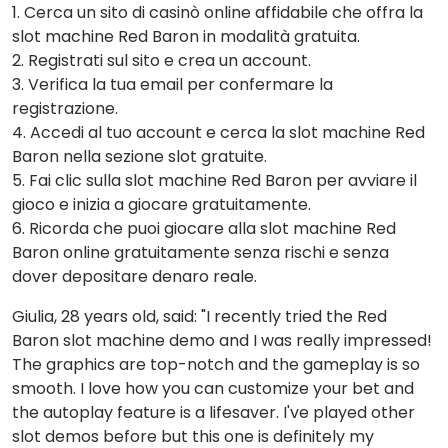
1. Cerca un sito di casinò online affidabile che offra la
slot machine Red Baron in modalità gratuita.
2. Registrati sul sito e crea un account.
3. Verifica la tua email per confermare la
registrazione.
4. Accedi al tuo account e cerca la slot machine Red
Baron nella sezione slot gratuite.
5. Fai clic sulla slot machine Red Baron per avviare il
gioco e inizia a giocare gratuitamente.
6. Ricorda che puoi giocare alla slot machine Red
Baron online gratuitamente senza rischi e senza
dover depositare denaro reale.
Giulia, 28 years old, said: "I recently tried the Red
Baron slot machine demo and I was really impressed!
The graphics are top-notch and the gameplay is so
smooth. I love how you can customize your bet and
the autoplay feature is a lifesaver. I've played other
slot demos before but this one is definitely my