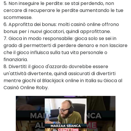
5. Non inseguire le perdite: se stai perdendo, non
cercare di recuperare le perdite aumentando le tue
scommesse.
6. Approfitta dei bonus: molti casinò online offrono
bonus per i nuovi giocatori, quindi approfittane.
7. Gioca in modo responsabile: gioca solo se sei in
grado di permetterti di perdere denaro e non lasciare
che il gioco influisca sulla tua vita personale o
finanziaria.
8. Divertiti: il gioco d'azzardo dovrebbe essere
un'attività divertente, quindi assicurati di divertirti
mentre giochi al Blackjack online in Italia su Gioca al
Casinò Online Roby.