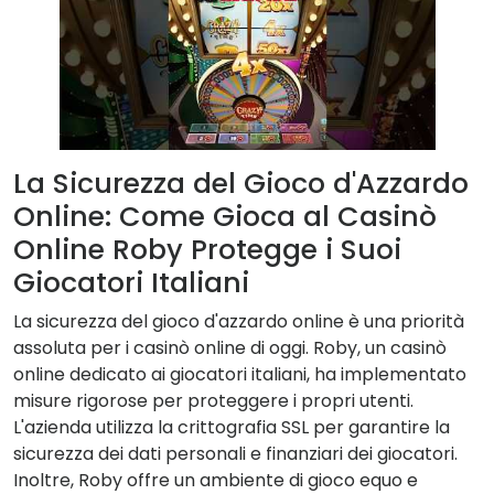
La Sicurezza del Gioco d'Azzardo
Online: Come Gioca al Casinò
Online Roby Protegge i Suoi
Giocatori Italiani
La sicurezza del gioco d'azzardo online è una priorità
assoluta per i casinò online di oggi. Roby, un casinò
online dedicato ai giocatori italiani, ha implementato
misure rigorose per proteggere i propri utenti.
L'azienda utilizza la crittografia SSL per garantire la
sicurezza dei dati personali e finanziari dei giocatori.
Inoltre, Roby offre un ambiente di gioco equo e