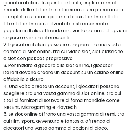
giocatori italiani. In questo articolo, esploreremo il
mondo delle slot online e forniremo una panoramica
completa su come giocare al casinò online in Italia.
1. Le slot online sono diventate estremamente
popolari in Italia, offrendo una vasta gamma di opzioni
di gioco e vincite interessanti.
2. I giocatori italiani possono scegliere tra una vasta
gamma di slot online, tra cui video slot, slot classiche
e slot con jackpot progressivo.
3. Per iniziare a giocare alle slot online, i giocatori
italiani devono creare un account su un casinò online
affidabile e sicuro.
4. Una volta creato un account, i giocatori possono
scegliere tra una vasta gamma di slot online, tra cui
titoli di fornitori di software di fama mondiale come
NetEnt, Microgaming e Playtech.
5. Le slot online offrono una vasta gamma di temi, tra
cui film, sport, avventura e fantasia, offrendo ai
giocatori una vasta gamma di opzioni di gioco.