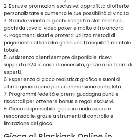
2. Bonus e promozioni esclusive: approfitta di offerte
personalizzate e aumenta le tue possibilità di vincita.
3. Grande varietà di giochi: scegli tra slot machine,
giochi da tavolo, video poker e molto altro ancora.
4. Pagamenti sicuri e protetti: utilizza metodi di
pagamento affidabili e goditi una tranquillità mentale
totale.
5. Assistenza clienti sempre disponibile: ricevi
supporto h24 in caso di necessità, grazie a un team di
esperti.
6. Esperienza di gioco realistica: grafica e suoni di
ultima generazione per un'immersione completa.
7. Programmi fedeltà e premi: guadagna punti e
riscattali per ottenere bonus e regali esclusivi.
8. Gioco responsabile: gioca in modo sicuro e
responsabile, grazie a strumenti di controllo e
limitazione del gioco.
Gioca al Blackjack Online in