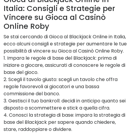
Italia: Consigli e Strategie per
Vincere su Gioca al Casinò
Online Roby
Se stai cercando di Gioca al Blackjack Online in Italia,
ecco alcuni consigli e strategie per aumentare le tue
possibilità di vincere su Gioca al Casinò Online Roby.
1. Impara le regole di base del Blackjack: prima di
iniziare a giocare, assicurati di conoscere le regole di
base del gioco.
2. Scegli il tavolo giusto: scegli un tavolo che offra
regole favorevoli ai giocatori e una bassa
commissione del banco.
3. Gestisci il tuo bankroll: decidi in anticipo quanto sei
disposto a scommettere e stick a quella cifra.
4. Conosci la strategia di base: impara la strategia di
base del Blackjack per sapere quando chiedere,
stare, raddoppiare o dividere.