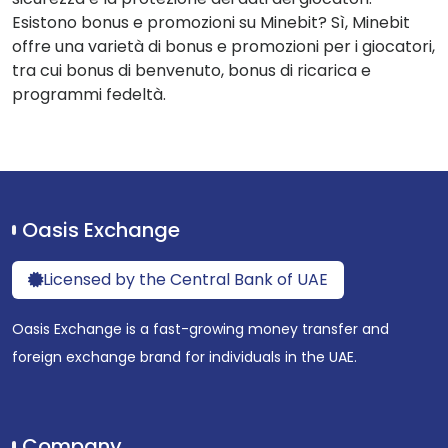
Esistono bonus e promozioni su Minebit? Sì, Minebit
offre una varietà di bonus e promozioni per i giocatori,
tra cui bonus di benvenuto, bonus di ricarica e
programmi fedeltà.
Oasis Exchange
Licensed by the Central Bank of UAE
Oasis Exchange is a fast-growing money transfer and
foreign exchange brand for individuals in the UAE.
Company