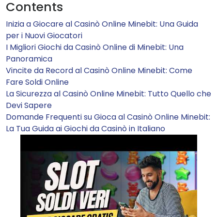
Contents
Inizia a Giocare al Casinò Online Minebit: Una Guida
per i Nuovi Giocatori
I Migliori Giochi da Casinò Online di Minebit: Una
Panoramica
Vincite da Record al Casinò Online Minebit: Come
Fare Soldi Online
La Sicurezza al Casinò Online Minebit: Tutto Quello che
Devi Sapere
Domande Frequenti su Gioca al Casinò Online Minebit:
La Tua Guida ai Giochi da Casinò in Italiano