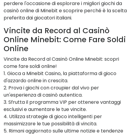
perdere l'occasione di esplorare i migliori giochi da
casinò online di Minebit e scoprire perché è la scelta
preferita dai giocatori italiani.
Vincite da Record al Casinò
Online Minebit: Come Fare Soldi
Online
Vincite da Record al Casinò Online Minebit: scopri
come fare soldi online!
1. Gioca a Minebit Casino, la piattaforma di gioco
d'azzardo online in crescita.
2. Prova i giochi con croupier dal vivo per
un'esperienza di casinò autentica.
3. Sfrutta il programma VIP per ottenere vantaggi
esclusivi e aumentare le tue vincite.
4. Utilizza strategie di gioco intelligenti per
massimizzare le tue possibilità di vincita.
5. Rimani aggiornato sulle ultime notizie e tendenze