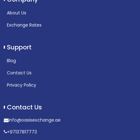
About Us
Exchange Rates
Support
Blog
Contact Us
Privacy Policy
Contact Us
info@oasisexchange.ae
+97137817773