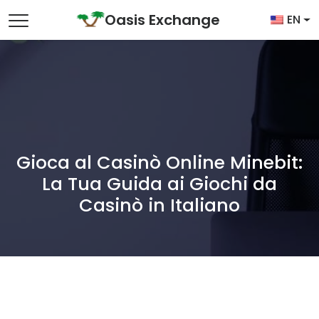
Skip to content
Oasis Exchange
EN
Main Navigation
Gioca al Casinò Online Minebit:
La Tua Guida ai Giochi da
Casinò in Italiano