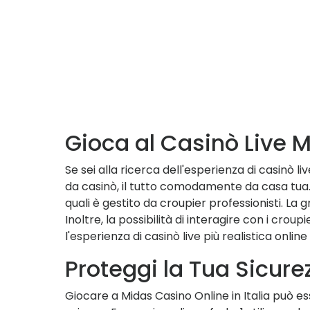
Gioca al Casinò Live M
Se sei alla ricerca dell'esperienza di casinò l
da casinò, il tutto comodamente da casa tua. 
quali è gestito da croupier professionisti. La g
Inoltre, la possibilità di interagire con i cro
l'esperienza di casinò live più realistica online
Proteggi la Tua Sicur
Giocare a Midas Casino Online in Italia può 