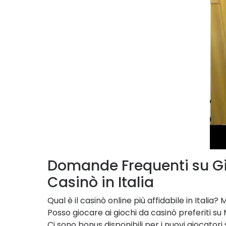
Domande Frequenti su Gio
Casinò in Italia
Qual è il casinò online più affidabile in Italia? 
Posso giocare ai giochi da casinò preferiti su
Ci sono bonus disponibili per i nuovi giocatori