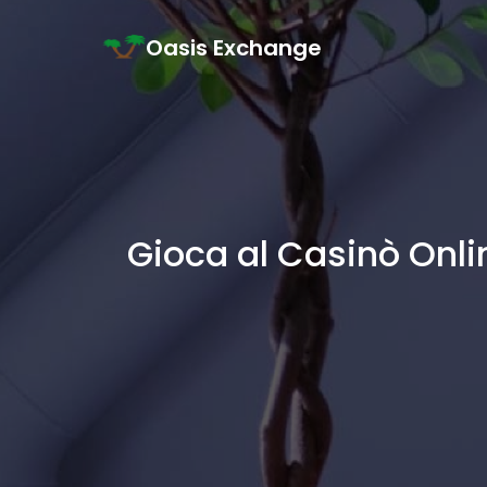
Skip to content
Oasis Exchange
Main Navigation
Gioca al Casinò Onlin