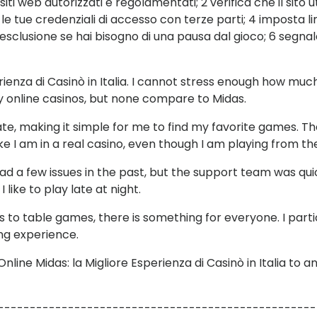
 siti web autorizzati e regolamentati; 2 verifica che il sito u
e tue credenziali di accesso con terze parti; 4 imposta limi
esclusione se hai bisogno di una pausa dal gioco; 6 segnala 
rienza di Casinò in Italia. I cannot stress enough how much
y online casinos, but none compare to Midas.
gate, making it simple for me to find my favorite games. 
 like I am in a real casino, even though I am playing from
had a few issues in the past, but the support team was q
 like to play late at night.
s to table games, there is something for everyone. I parti
ng experience.
line Midas: la Migliore Esperienza di Casinò in Italia to a
--------------------------------------------------