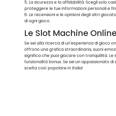
5. La sicurezza e la affidabilità: Scegli solo c
proteggere le tue informazioni personali e fin
6. Le recensioni e le opinioni degli altri giocat
di ogni gioco.
Le Slot Machine Online
Se sei alla ricerca di un'esperienza di gioco on
offrono una grafica straordinaria, suoni emozio
significa che puoi giocare con tranquillità. L
funzionalità bonus. Se sei un appassionato di 
scelta così popolare in Italia!