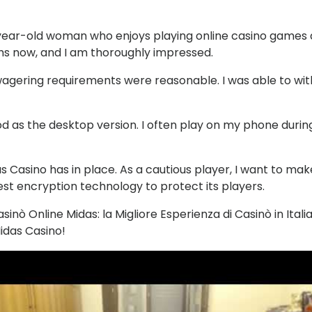
year-old woman who enjoys playing online casino games as
hs now, and I am thoroughly impressed.
ering requirements were reasonable. I was able to with
good as the desktop version. I often play on my phone du
 Casino has in place. As a cautious player, I want to mak
test encryption technology to protect its players.
inò Online Midas: la Migliore Esperienza di Casinò in Ital
idas Casino!