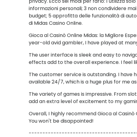
privacy. Ecco sei modi per farlo: 1 utilizza solo
informazioni personali; 3 non condividere mai l
budget; 5 approfitta delle funzionalità di auto
di Midas Casino Online.
Gioca al Casinò Online Midas: la Migliore Espe
year-old avid gambler, I have played at man
The user interface is sleek and easy to navi
effects add to the overall experience. I feel
The customer service is outstanding. I have 
available 24/7, which is a huge plus for me as I
The variety of games is impressive. From slot
add an extra level of excitement to my gami
Overall, I highly recommend Gioca al Casinò On
You won't be disappointed!
---------------------------------------