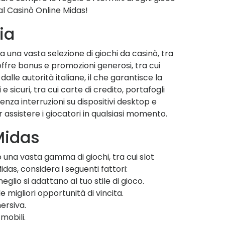
 al Casinò Online Midas!
ia
a una vasta selezione di giochi da casinò, tra
offre bonus e promozioni generosi, tra cui
lle autorità italiane, il che garantisce la
 sicuri, tra cui carte di credito, portafogli
senza interruzioni su dispositivi desktop e
per assistere i giocatori in qualsiasi momento.
Midas
o una vasta gamma di giochi, tra cui slot
idas, considera i seguenti fattori:
eglio si adattano al tuo stile di gioco.
le migliori opportunità di vincita.
mersiva.
 mobili.