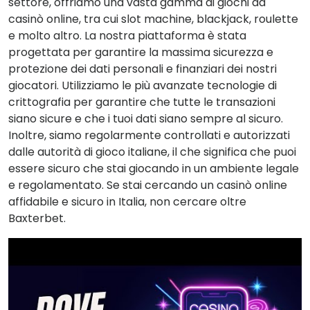
settore, offriamo una vasta gamma di giochi da
casinò online, tra cui slot machine, blackjack, roulette
e molto altro. La nostra piattaforma è stata
progettata per garantire la massima sicurezza e
protezione dei dati personali e finanziari dei nostri
giocatori. Utilizziamo le più avanzate tecnologie di
crittografia per garantire che tutte le transazioni
siano sicure e che i tuoi dati siano sempre al sicuro.
Inoltre, siamo regolarmente controllati e autorizzati
dalle autorità di gioco italiane, il che significa che puoi
essere sicuro che stai giocando in un ambiente legale
e regolamentato. Se stai cercando un casinò online
affidabile e sicuro in Italia, non cercare oltre
Baxterbet.