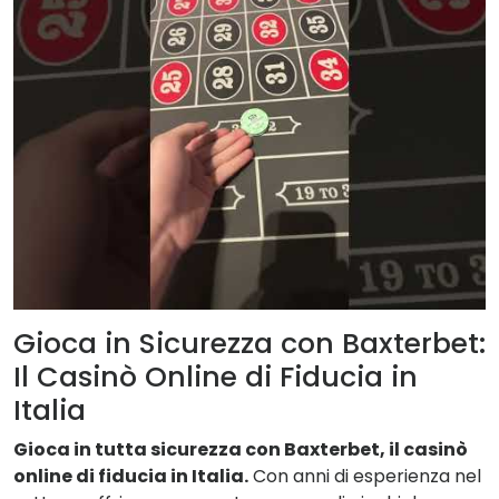
Gioca in Sicurezza con Baxterbet:
Il Casinò Online di Fiducia in
Italia
Gioca in tutta sicurezza con Baxterbet, il casinò
online di fiducia in Italia.
Con anni di esperienza nel