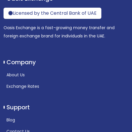
Licensed by the Central Bank of UAE
Oasis Exchange is a fast-growing money transfer and
foreign exchange brand for individuals in the UAE.
Company
About Us
Exchange Rates
Support
Blog
Contact Us