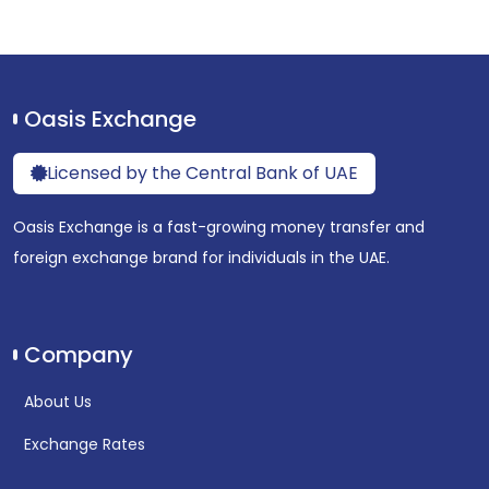
Oasis Exchange
Licensed by the Central Bank of UAE
Oasis Exchange is a fast-growing money transfer and
foreign exchange brand for individuals in the UAE.
Company
About Us
Exchange Rates