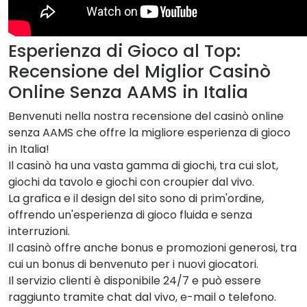
Esperienza di Gioco al Top:
Recensione del Miglior Casinò
Online Senza AAMS in Italia
Benvenuti nella nostra recensione del casinò online
senza AAMS che offre la migliore esperienza di gioco
in Italia!
Il casinò ha una vasta gamma di giochi, tra cui slot,
giochi da tavolo e giochi con croupier dal vivo.
La grafica e il design del sito sono di prim'ordine,
offrendo un'esperienza di gioco fluida e senza
interruzioni.
Il casinò offre anche bonus e promozioni generosi, tra
cui un bonus di benvenuto per i nuovi giocatori.
Il servizio clienti è disponibile 24/7 e può essere
raggiunto tramite chat dal vivo, e-mail o telefono.