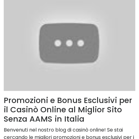
Promozioni e Bonus Esclusivi per
il Casinò Online al Miglior Sito
Senza AAMS in Italia
Benvenuti nel nostro blog di casinò online! Se stai
cercando le migliori promozioni e bonus esclusivi per i