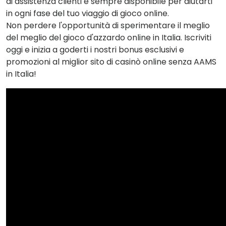
di assistenza clienti è sempre disponibile per aiutarti
in ogni fase del tuo viaggio di gioco online.
Non perdere l'opportunità di sperimentare il meglio
del meglio del gioco d'azzardo online in Italia. Iscriviti
oggi e inizia a goderti i nostri bonus esclusivi e
promozioni al miglior sito di casinò online senza AAMS
in Italia!