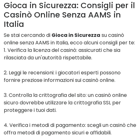
Gioca in Sicurezza: Consigli per il
Casinò Online Senza AAMS in
Italia
Se stai cercando di
Gioca in Sicurezza
su casinò
online senza AAMS in Italia, ecco alcuni consigli per te:
1. Verifica la licenza del casinò: assicurati che sia
rilasciata da un'autorità rispettabile.
2. Leggi le recensioni: i giocatori esperti possono
fornire preziose informazioni sui casinò online.
3. Controlla la crittografia del sito: un casinò online
sicuro dovrebbe utilizzare la crittografia SSL per
proteggere i tuoi dati.
4. Verifica i metodi di pagamento: scegli un casinò che
offra metodi di pagamento sicuri e affidabili.