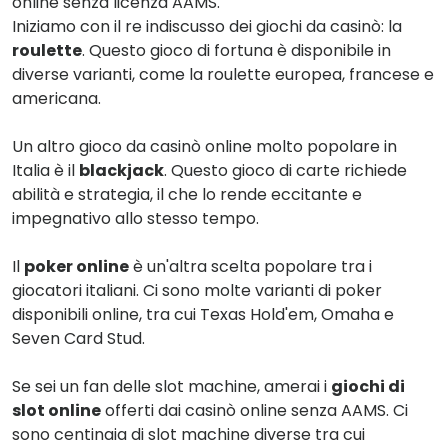
online senza licenza AAMS.
Iniziamo con il re indiscusso dei giochi da casinò: la
roulette
. Questo gioco di fortuna è disponibile in
diverse varianti, come la roulette europea, francese e
americana.
Un altro gioco da casinò online molto popolare in
Italia è il
blackjack
. Questo gioco di carte richiede
abilità e strategia, il che lo rende eccitante e
impegnativo allo stesso tempo.
Il
poker online
è un'altra scelta popolare tra i
giocatori italiani. Ci sono molte varianti di poker
disponibili online, tra cui Texas Hold'em, Omaha e
Seven Card Stud.
Se sei un fan delle slot machine, amerai i
giochi di
slot online
offerti dai casinò online senza AAMS. Ci
sono centinaia di slot machine diverse tra cui