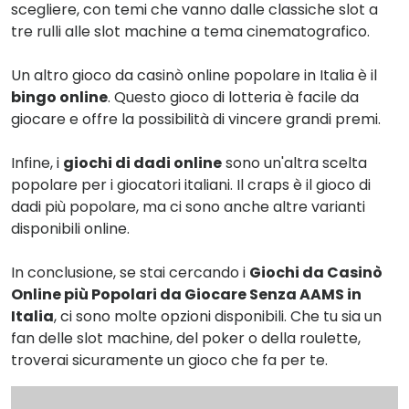
scegliere, con temi che vanno dalle classiche slot a
tre rulli alle slot machine a tema cinematografico.
Un altro gioco da casinò online popolare in Italia è il
bingo online
. Questo gioco di lotteria è facile da
giocare e offre la possibilità di vincere grandi premi.
Infine, i
giochi di dadi online
sono un'altra scelta
popolare per i giocatori italiani. Il craps è il gioco di
dadi più popolare, ma ci sono anche altre varianti
disponibili online.
In conclusione, se stai cercando i
Giochi da Casinò
Online più Popolari da Giocare Senza AAMS in
Italia
, ci sono molte opzioni disponibili. Che tu sia un
fan delle slot machine, del poker o della roulette,
troverai sicuramente un gioco che fa per te.