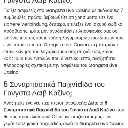
Γανγστα Λαιβ Καζίνο;
Παίξτε ασφαλείς στο Gangsta Live Casino με ακόλουθες 7
συμβουλές: πρώτα, βεβαιωθείτε ότι χρησιμοποιείτε ένα
sichere Verbindung, δεύτερα, επιλέξτε ένα ισχυρό κωδικό
πρόσβασης, τρίτα, μην αναδιατίθετε πληροφορίες σας σε
κανένα, τέταρτα, κάντε χρήση λογαριασμών πιστώσεων που
είναι αποδεκτοί στο Gangsta Live Casino, πέμπτα, κάντε
επανεκκίνηση του λογαριασμού σας συχνά, έκτα, κάντε
κontrolle των εντολών που δίνετε και επτά, αναζητήστε
πληροφορίες σχετικά με την ασφάλεια του Gangsta Live
Casino.
5 Συναρπαστικά Παιχνídιδα του
Γανγστα Λαιβ Καζίνο;
Αναζητείτε ένα νέο περίπτωση αναψυχής; Δείτε τα
5
Συναρπαστικά Παιχνídιδα του Γανγστα Λαιβ Καζίνο
που
θα σας προσελκύσουν! Ο Ιντέρνετ καζίνο κόσμος είναι
γεμάτ εκπληκτικά παιχνídιδα, αλλά το Gangsta Live Casino