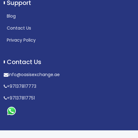
Support
Blog
Contact Us
Privacy Policy
Contact Us
info@oasisexchange.ae
+97137817773
+97137817751