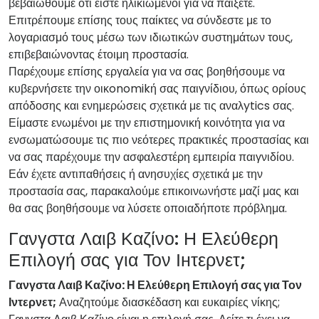
βεβαιωθούμε ότι είστε ηλικιωμένοι για να παίξετε.
Επιτρέπουμε επίσης τους παίκτες να σύνδεστε με το
λογαριασμό τους μέσω των ιδιωτικών συστημάτων τους,
επιβεβαιώνοντας έτοιμη προστασία.
Παρέχουμε επίσης εργαλεία για να σας βοηθήσουμε να
κυβερνήσετε την οικonomikή σας παιγνίδιου, όπως ορίους
απόδοσης και ενημερώσεις σχετικά με τις αναλytics σας.
Είμαστε ενωμένοι με την επιστημονική κοινότητα για να
ενσωματώσουμε τις πιο νεότερες πρακτικές προστασίας και
να σας παρέχουμε την ασφαλεστέρη εμπειρία παιγνιδίου.
Εάν έχετε αντιπαθήσεις ή ανησυχίες σχετικά με την
προστασία σας, παρακαλούμε επικοινωνήστε μαζί μας και
θα σας βοηθήσουμε να λύσετε οποιαδήποτε πρόβλημα.
Γανγστα Λαιβ Καζίνο: Η Ελεύθερη
Επιλογή σας για Τον Ιнτερνετ;
Γανγστα Λαιβ Καζίνο: Η Ελεύθερη Επιλογή σας για Τον
Ιντερνετ;
Αναζητούμε διασκέδαση και ευκαιρίες νίκης;