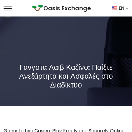
Skip to content
Oasis Exchange
EN
Main Navigation
Γανγστα Λαιβ Καζίνο: Παίξτε
Ανεξάρτητα και Ασφαλές στο
Διαδίκτυο
Gangsta Live Casino: Play Freely and Securely Online