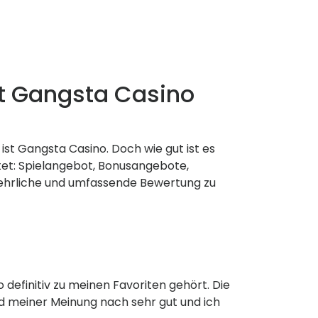
st Gangsta Casino
 ist Gangsta Casino. Doch wie gut ist es
tet: Spielangebot, Bonusangebote,
e ehrliche und umfassende Bewertung zu
definitiv zu meinen Favoriten gehört. Die
nd meiner Meinung nach sehr gut und ich