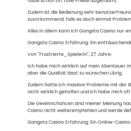
habe schon oft tolle Preise abgeräumt.
Zudem ist die Bedienung sehr benutzerfreundl
zuvorkommend, falls es doch einmal Problem
Alles in allem kann ich Gangsta Casino nur em
Gangsta Casino Erfahrung: Ein enttäuschend
Von "Frustrierte_Spielerin", 27 Jahre:
Ich habe mich wirklich auf mein Abenteuer im
aber die Qualität lässt zu wünschen übrig.
Zudem hatte ich massive Probleme mit der B
nicht wirklich geholfen und ich habe mich oft
Die Gewinnchancen sind meiner Meinung nach
Casino nicht weiterempfehlen und werde defi
Gangsta Casino Erfahrung: Ein Online-Casino