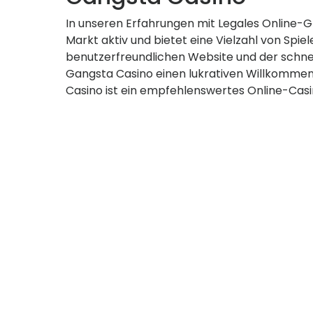
In unseren Erfahrungen mit Legales Online-G
Markt aktiv und bietet eine Vielzahl von Spie
benutzerfreundlichen Website und der schnel
Gangsta Casino einen lukrativen Willkomme
Casino ist ein empfehlenswertes Online-Casin