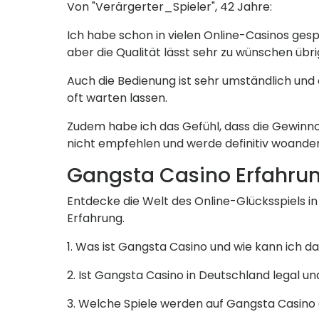
Von "Verärgerter_Spieler", 42 Jahre:
Ich habe schon in vielen Online-Casinos gespi
aber die Qualität lässt sehr zu wünschen übri
Auch die Bedienung ist sehr umständlich und 
oft warten lassen.
Zudem habe ich das Gefühl, dass die Gewinn
nicht empfehlen und werde definitiv woander
Gangsta Casino Erfahrung
Entdecke die Welt des Online-Glücksspiels in
Erfahrung.
1. Was ist Gangsta Casino und wie kann ich 
2. Ist Gangsta Casino in Deutschland legal un
3. Welche Spiele werden auf Gangsta Casino