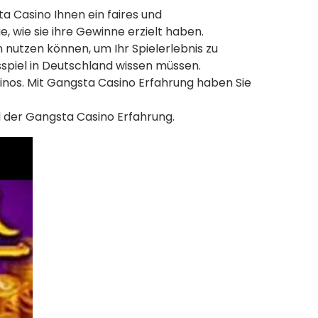
a Casino Ihnen ein faires und
, wie sie ihre Gewinne erzielt haben.
n nutzen können, um Ihr Spielerlebnis zu
ksspiel in Deutschland wissen müssen.
inos. Mit Gangsta Casino Erfahrung haben Sie
l der Gangsta Casino Erfahrung.