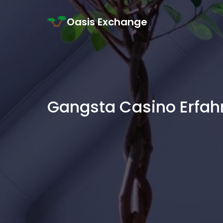
Skip to content
Oasis Exchange
Main Navigation
Gangsta Casino Erfahr