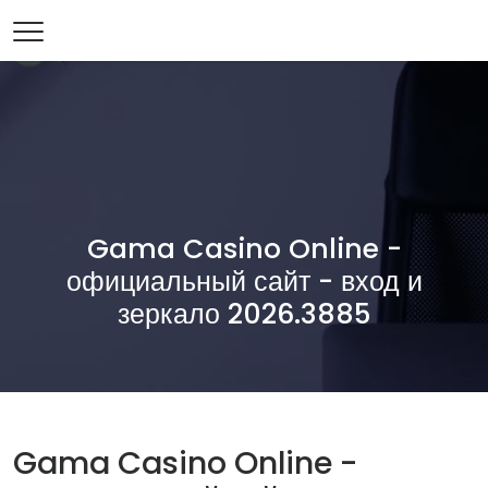
Skip to content
Main Navigation
Gama Casino Online -
официальный сайт - вход и
зеркало 2026.3885
Gama Casino Online -