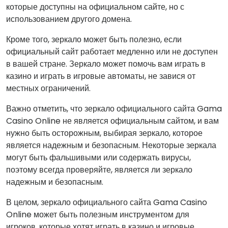
которые доступны на официальном сайте, но с
использованием другого домена.
Кроме того, зеркало может быть полезно, если
официальный сайт работает медленно или не доступен
в вашей стране. Зеркало может помочь вам играть в
казино и играть в игровые автоматы, не завися от
местных ограничений.
Важно отметить, что зеркало официального сайта Gama
Casino Online не является официальным сайтом, и вам
нужно быть осторожным, выбирая зеркало, которое
является надежным и безопасным. Некоторые зеркала
могут быть фальшивыми или содержать вирусы,
поэтому всегда проверяйте, является ли зеркало
надежным и безопасным.
В целом, зеркало официального сайта Gama Casino
Online может быть полезным инструментом для
игроков, которые хотят играть в казино и игровые