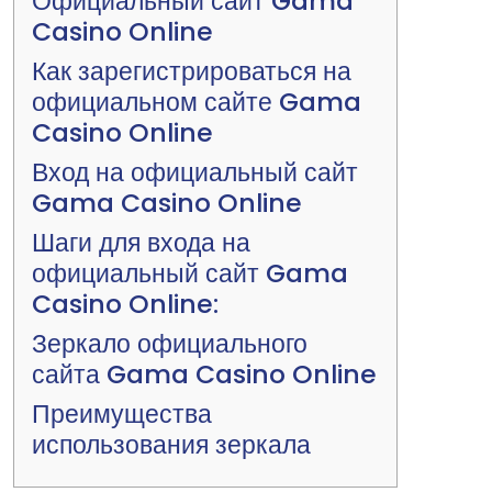
Официальный сайт Gama
Casino Online
Как зарегистрироваться на
официальном сайте Gama
Casino Online
Вход на официальный сайт
Gama Casino Online
Шаги для входа на
официальный сайт Gama
Casino Online:
Зеркало официального
сайта Gama Casino Online
Преимущества
использования зеркала