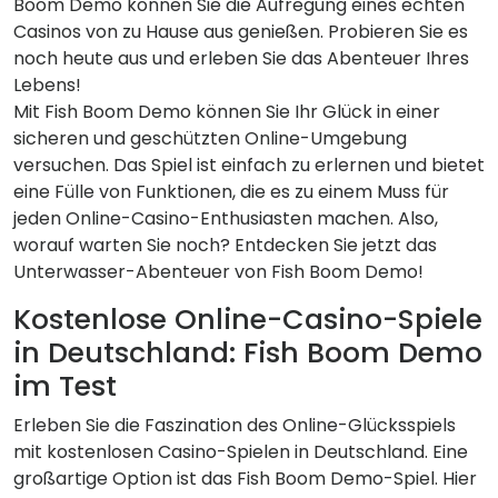
Boom Demo können Sie die Aufregung eines echten
Casinos von zu Hause aus genießen. Probieren Sie es
noch heute aus und erleben Sie das Abenteuer Ihres
Lebens!
Mit Fish Boom Demo können Sie Ihr Glück in einer
sicheren und geschützten Online-Umgebung
versuchen. Das Spiel ist einfach zu erlernen und bietet
eine Fülle von Funktionen, die es zu einem Muss für
jeden Online-Casino-Enthusiasten machen. Also,
worauf warten Sie noch? Entdecken Sie jetzt das
Unterwasser-Abenteuer von Fish Boom Demo!
Kostenlose Online-Casino-Spiele
in Deutschland: Fish Boom Demo
im Test
Erleben Sie die Faszination des Online-Glücksspiels
mit kostenlosen Casino-Spielen in Deutschland. Eine
großartige Option ist das Fish Boom Demo-Spiel. Hier