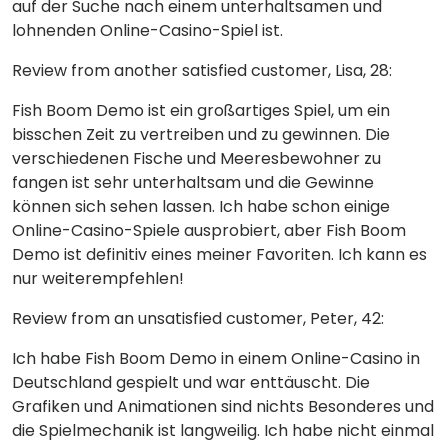
auf der Suche nach einem unterhaltsamen und
lohnenden Online-Casino-Spiel ist.
Review from another satisfied customer, Lisa, 28:
Fish Boom Demo ist ein großartiges Spiel, um ein
bisschen Zeit zu vertreiben und zu gewinnen. Die
verschiedenen Fische und Meeresbewohner zu
fangen ist sehr unterhaltsam und die Gewinne
können sich sehen lassen. Ich habe schon einige
Online-Casino-Spiele ausprobiert, aber Fish Boom
Demo ist definitiv eines meiner Favoriten. Ich kann es
nur weiterempfehlen!
Review from an unsatisfied customer, Peter, 42:
Ich habe Fish Boom Demo in einem Online-Casino in
Deutschland gespielt und war enttäuscht. Die
Grafiken und Animationen sind nichts Besonderes und
die Spielmechanik ist langweilig. Ich habe nicht einmal