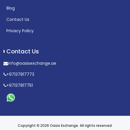
Blog
Contact Us
Privacy Policy
Contact Us
info@oasisexchange.ae
+97137817773
+97137817751
Copyright © 2026 Oasis Exchange. All rights reserved.