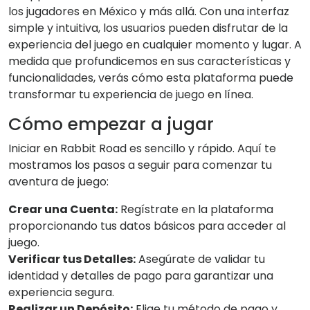
los jugadores en México y más allá. Con una interfaz
simple y intuitiva, los usuarios pueden disfrutar de la
experiencia del juego en cualquier momento y lugar. A
medida que profundicemos en sus características y
funcionalidades, verás cómo esta plataforma puede
transformar tu experiencia de juego en línea.
Cómo empezar a jugar
Iniciar en Rabbit Road es sencillo y rápido. Aquí te
mostramos los pasos a seguir para comenzar tu
aventura de juego:
Crear una Cuenta:
Regístrate en la plataforma
proporcionando tus datos básicos para acceder al
juego.
Verificar tus Detalles:
Asegúrate de validar tu
identidad y detalles de pago para garantizar una
experiencia segura.
Realizar un Depósito:
Elige tu método de pago y