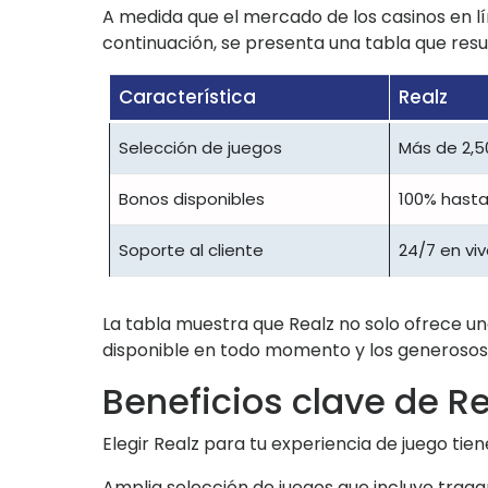
A medida que el mercado de los casinos en l
continuación, se presenta una tabla que res
Característica
Realz
Selección de juegos
Más de 2,5
Bonos disponibles
100% hasta
Soporte al cliente
24/7 en vi
La tabla muestra que Realz no solo ofrece una
disponible en todo momento y los generosos
Beneficios clave de Re
Elegir Realz para tu experiencia de juego tie
Amplia selección de juegos que incluye traga