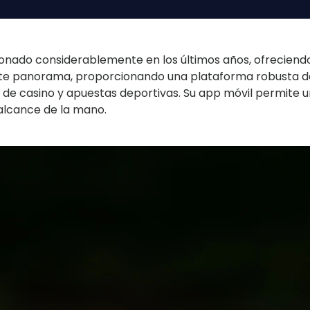
ucionado considerablemente en los últimos años, ofreciend
ste panorama, proporcionando una plataforma robusta do
e casino y apuestas deportivas. Su app móvil permite un 
 alcance de la mano.