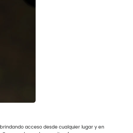
, brindando acceso desde cualquier lugar y en