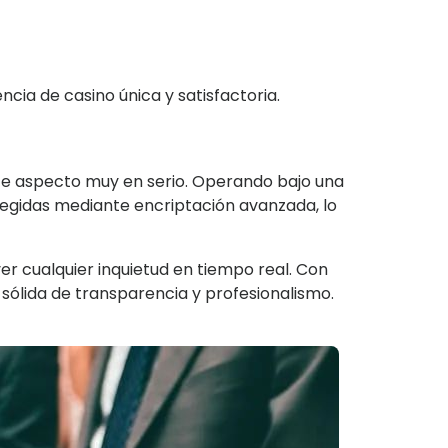
cia de casino única y satisfactoria.
ste aspecto muy en serio. Operando bajo una
otegidas mediante encriptación avanzada, lo
ver cualquier inquietud en tiempo real. Con
sólida de transparencia y profesionalismo.