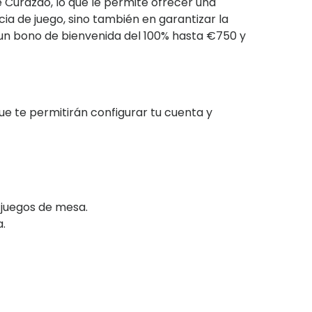
e Curazao, lo que le permite ofrecer una
a de juego, sino también en garantizar la
e un bono de bienvenida del 100% hasta €750 y
que te permitirán configurar tu cuenta y
 juegos de mesa.
a.