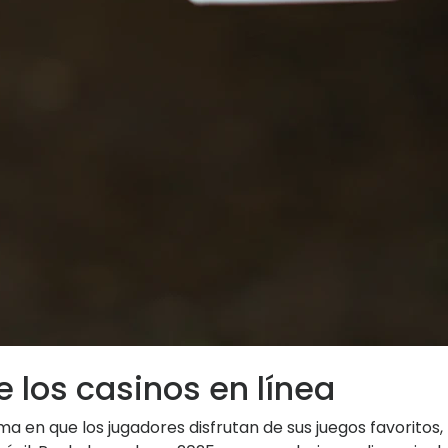
 los casinos en línea
ma en que los jugadores disfrutan de sus juegos favoritos