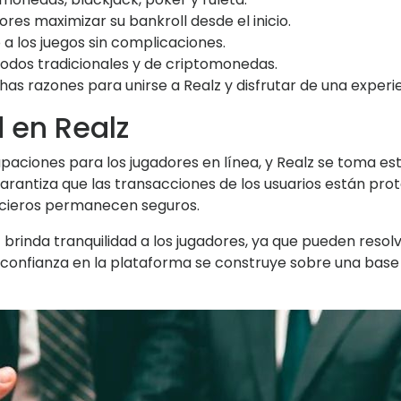
res maximizar su bankroll desde el inicio.
o a los juegos sin complicaciones.
todos tradicionales y de criptomonedas.
as razones para unirse a Realz y disfrutar de una experien
 en Realz
upaciones para los jugadores en línea, y Realz se toma e
garantiza que las transacciones de los usuarios están pr
ancieros permanecen seguros.
 brinda tranquilidad a los jugadores, ya que pueden resol
 confianza en la plataforma se construye sobre una base 