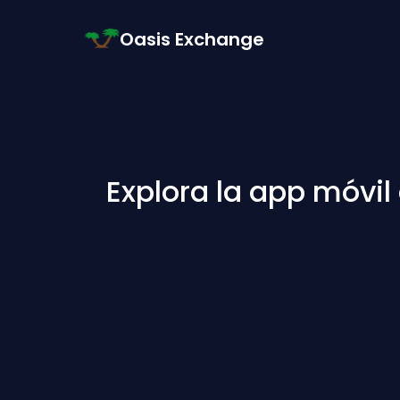
Skip to content
Oasis Exchange
Main Navigation
Explora la app móvil