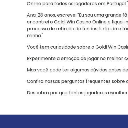
Online para todos os jogadores em Portugal."
Ana, 28 anos, escreve: "Eu sou uma grande f
encontrei o Goldi Win Casino Online e fiquei
processo de retirada de fundos é rápido e f
minha."
Você tem curiosidade sobre o Goldi Win Casi
Experimente a emoção de jogar no melhor cas
Mas você pode ter algumas dúvidas antes de
Confira nossas perguntas frequentes sobre o
Descubra por que tantos jogadores escolhem