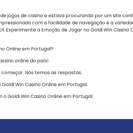
ã de jogos de casino e estava procurando por um site con
 impressionada com a facilidade de navegação e a variedad
ácil. Experimente a Emoção de Jogar no Goldi Win Casin
no Online em Portugal?
sino online do país!
 começar. Nós temos as respostas.
 Goldi Win Casino Online em Portugal.
 o Goldi Win Casino Online em Portugal.