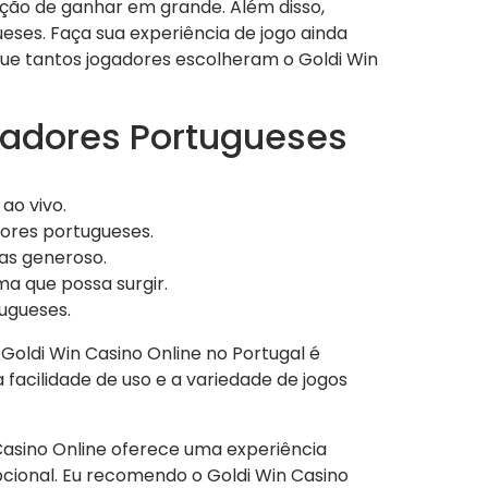
moção de ganhar em grande. Além disso,
ses. Faça sua experiência de jogo ainda
ue tantos jogadores escolheram o Goldi Win
ogadores Portugueses
ao vivo.
dores portugueses.
as generoso.
a que possa surgir.
tugueses.
 Goldi Win Casino Online no Portugal é
facilidade de uso e a variedade de jogos
 Casino Online oferece uma experiência
pcional. Eu recomendo o Goldi Win Casino