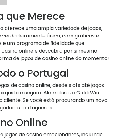
ia que Merece
rma oferece uma ampla variedade de jogos,
 é verdadeiramente única, com gráficos e
s e um programa de fidelidade que
 casino online e descubra por si mesmo
orma de jogos de casino online do momento!
odo o Portugal
gos de casino online, desde slots até jogos
 justa e segura. Além disso, o Goldi Win
 cliente. Se você está procurando um novo
jogadores portugueses.
no Online
 jogos de casino emocionantes, incluindo