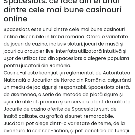
Spaceslots: ce face din el unul
dintre cele mai bune casinouri
online
Spaceslots este unul dintre cele mai bune casinouri
online disponibile în limba română. Oferă o varietate
de jocuri de cazino, inclusiv sloturi, jocuri de masă și
jocuri cu croupier live. Interfața utilizatoră intuitivă și
ușor de utilizat fac din Spaceslots o alegere populară
pentru jucătorii din România.
Casino-ul este licențiat și reglementat de Autoritatea
Națională a Jocurilor de Noroc din România, asigurând
un mediu de joc sigur și responsabil. Spaceslots oferă,
de asemenea, o serie de metode de plată sigure și
ușor de utilizat, precum și un serviciu client de calitate.
Jocurile de cazino oferite de Spaceslots sunt de
înaltă calitate, cu grafică și sunet remarcabile.
Jucătorii pot alege dintr-o varietate de teme, de la
aventură la science-fiction, și pot beneficia de funcții