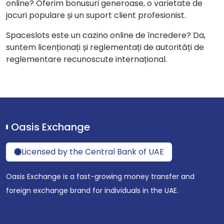
online? Oferim bonusuri generoase, o varietate de
jocuri populare și un suport client profesionist.
Spaceslots este un cazino online de încredere? Da,
suntem licenționați și reglementați de autorități de
reglementare recunoscute internațional.
Oasis Exchange
Licensed by the Central Bank of UAE
Oasis Exchange is a fast-growing money transfer and
foreign exchange brand for individuals in the UAE.