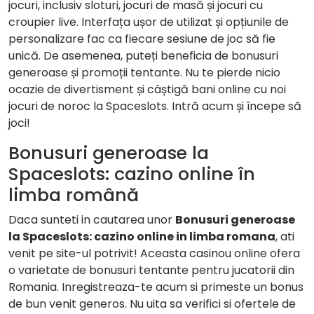
jocuri, inclusiv sloturi, jocuri de masă și jocuri cu
croupier live. Interfața ușor de utilizat și opțiunile de
personalizare fac ca fiecare sesiune de joc să fie
unică. De asemenea, puteți beneficia de bonusuri
generoase și promoții tentante. Nu te pierde nicio
ocazie de divertisment și câștigă bani online cu noi
jocuri de noroc la Spaceslots. Intră acum și începe să
joci!
Bonusuri generoase la
Spaceslots: cazino online în
limba română
Daca sunteti in cautarea unor
Bonusuri generoase
la Spaceslots: cazino online in limba romana
, ati
venit pe site-ul potrivit! Aceasta casinou online ofera
o varietate de bonusuri tentante pentru jucatorii din
Romania. Inregistreaza-te acum si primeste un bonus
de bun venit generos. Nu uita sa verifici si ofertele de