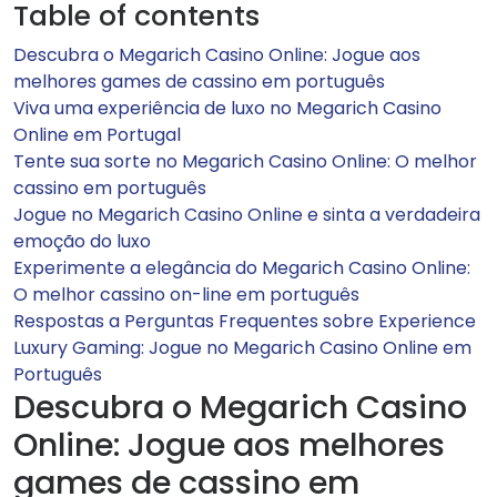
Table of contents
Descubra o Megarich Casino Online: Jogue aos
melhores games de cassino em português
Viva uma experiência de luxo no Megarich Casino
Online em Portugal
Tente sua sorte no Megarich Casino Online: O melhor
cassino em português
Jogue no Megarich Casino Online e sinta a verdadeira
emoção do luxo
Experimente a elegância do Megarich Casino Online:
O melhor cassino on-line em português
Respostas a Perguntas Frequentes sobre Experience
Luxury Gaming: Jogue no Megarich Casino Online em
Português
Descubra o Megarich Casino
Online: Jogue aos melhores
games de cassino em