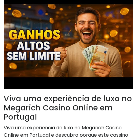
Viva uma experiência de luxo no
Megarich Casino Online em
Portugal
Viva uma experiência de luxo no Megarich Casino
Online em Portugal e descubra porque este cassino