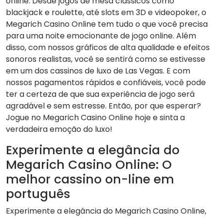
online. Desde jogos de mesa clássicos como
blackjack e roulette, até slots em 3D e videopoker, o
Megarich Casino Online tem tudo o que você precisa
para uma noite emocionante de jogo online. Além
disso, com nossos gráficos de alta qualidade e efeitos
sonoros realistas, você se sentirá como se estivesse
em um dos cassinos de luxo de Las Vegas. E com
nossos pagamentos rápidos e confiáveis, você pode
ter a certeza de que sua experiência de jogo será
agradável e sem estresse. Então, por que esperar?
Jogue no Megarich Casino Online hoje e sinta a
verdadeira emoção do luxo!
Experimente a elegância do
Megarich Casino Online: O
melhor cassino on-line em
português
Experimente a elegância do Megarich Casino Online,