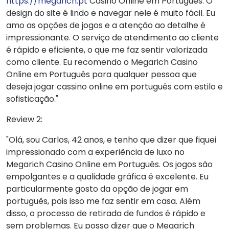
https://megarich.pt
Casino Online em Português. O
design do site é lindo e navegar nele é muito fácil. Eu
amo as opções de jogos e a atenção ao detalhe é
impressionante. O serviço de atendimento ao cliente
é rápido e eficiente, o que me faz sentir valorizada
como cliente. Eu recomendo o Megarich Casino
Online em Português para qualquer pessoa que
deseja jogar cassino online em português com estilo e
sofisticação."
Review 2:
"Olá, sou Carlos, 42 anos, e tenho que dizer que fiquei
impressionado com a experiência de luxo no
Megarich Casino Online em Português. Os jogos são
empolgantes e a qualidade gráfica é excelente. Eu
particularmente gosto da opção de jogar em
português, pois isso me faz sentir em casa. Além
disso, o processo de retirada de fundos é rápido e
sem problemas. Eu posso dizer que o Megarich