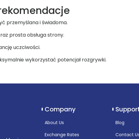
 rekomendacje
być przemyślana i świadoma.
az prosta obsługa strony.
ncję uczciwości.
symalnie wykorzystać potencjał rozgrywki.
Company
Suppor
About Us
Blog
Exchange Rates
Contact U