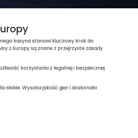
Europy
nego kasyna stanowi kluczowy krok do
isy z Europy są znane z przejrzyste zasady
liwość korzystania z legalnej i bezpiecznej
 siebie. Wysoka jakość gier i doskonała