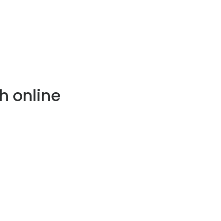
h online