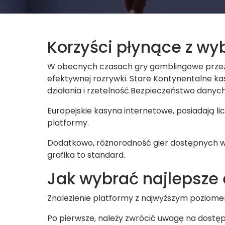
Korzyści płynące z wy
W obecnych czasach gry gamblingowe przez
efektywnej rozrywki. Stare Kontynentalne ka
działania i rzetelność.Bezpieczeństwo danych
Europejskie kasyna internetowe, posiadają li
platformy.
Dodatkowo, różnorodność gier dostępnych w e
grafika to standard.
Jak wybrać najlepsze 
Znalezienie platformy z najwyższym poziome
Po pierwsze, należy zwrócić uwagę na dostępne