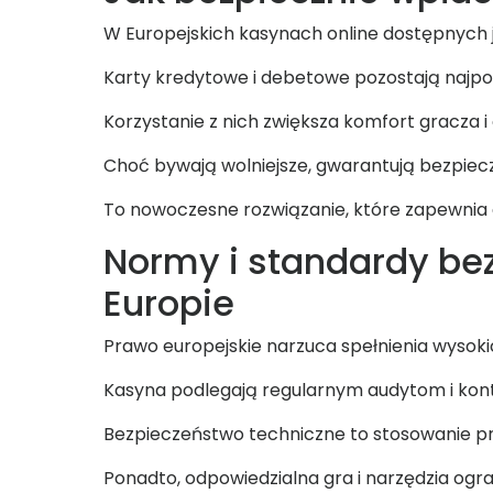
W Europejskich kasynach online dostępnych 
Karty kredytowe i debetowe pozostają najpop
Korzystanie z nich zwiększa komfort gracza i
Choć bywają wolniejsze, gwarantują bezpiecz
To nowoczesne rozwiązanie, które zapewnia
Normy i standardy be
Europie
Prawo europejskie narzuca spełnienia wysok
Kasyna podlegają regularnym audytom i kon
Bezpieczeństwo techniczne to stosowanie pr
Ponadto, odpowiedzialna gra i narzędzia ogr