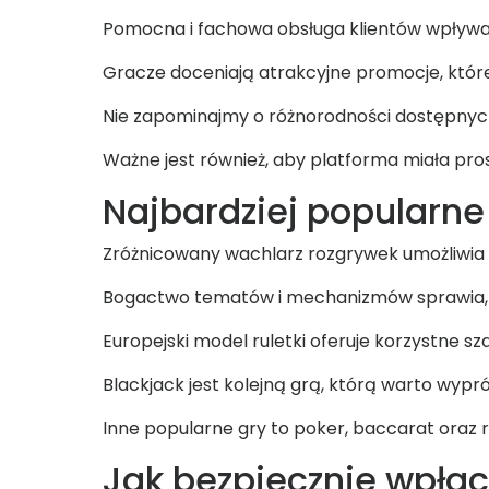
Pomocna i fachowa obsługa klientów wpływa
Gracze doceniają atrakcyjne promocje, które
Nie zapominajmy o różnorodności dostępnych
Ważne jest również, aby platforma miała prosty
Najbardziej popularne
Zróżnicowany wachlarz rozgrywek umożliwia 
Bogactwo tematów i mechanizmów sprawia
Europejski model ruletki oferuje korzystne sz
Blackjack jest kolejną grą, którą warto wyp
Inne popularne gry to poker, baccarat oraz 
Jak bezpiecznie wpłac