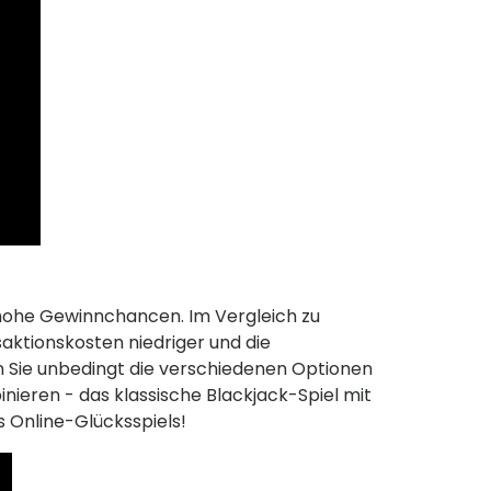
t hohe Gewinnchancen. Im Vergleich zu
aktionskosten niedriger und die
ten Sie unbedingt die verschiedenen Optionen
nieren - das klassische Blackjack-Spiel mit
 Online-Glücksspiels!