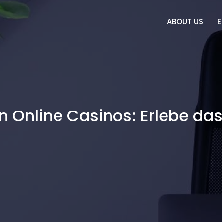
ABOUT US
E
n Online Casinos: Erlebe das