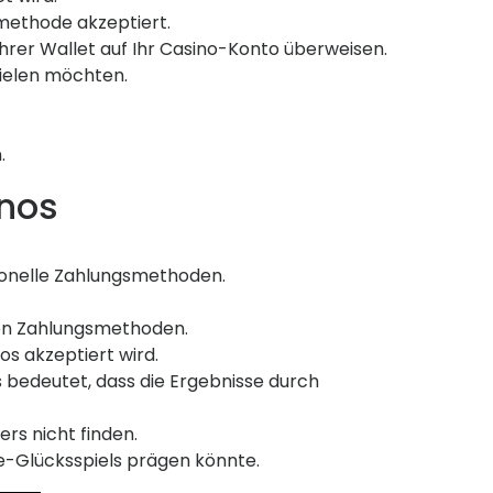
smethode akzeptiert.
Ihrer Wallet auf Ihr Casino-Konto überweisen.
pielen möchten.
.
inos
tionelle Zahlungsmethoden.
ren Zahlungsmethoden.
os akzeptiert wird.
s bedeutet, dass die Ergebnisse durch
ers nicht finden.
ine-Glücksspiels prägen könnte.