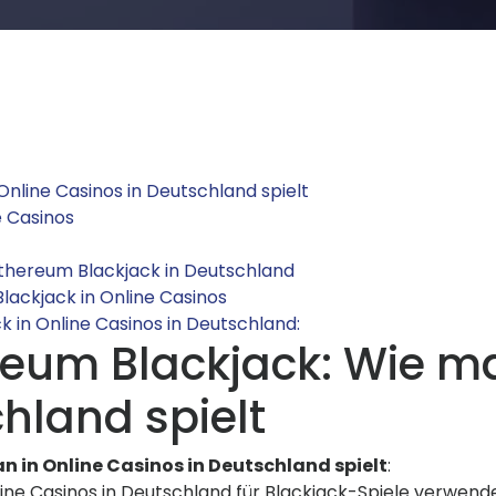
Online Casinos in Deutschland spielt
e Casinos
 Ethereum Blackjack in Deutschland
Blackjack in Online Casinos
k in Online Casinos in Deutschland:
ereum Blackjack: Wie m
hland spielt
n in Online Casinos in Deutschland spielt
:
line Casinos in Deutschland für Blackjack-Spiele verwende