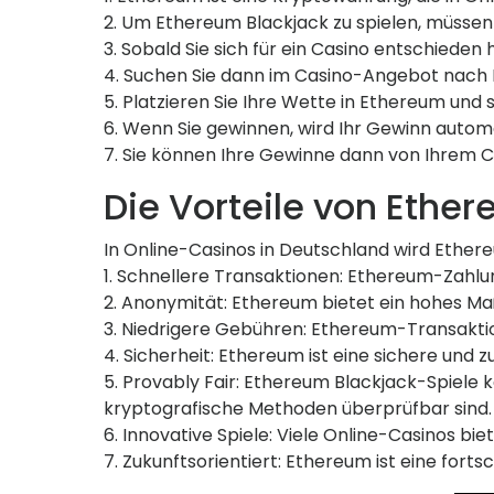
2. Um Ethereum Blackjack zu spielen, müssen
3. Sobald Sie sich für ein Casino entschiede
4. Suchen Sie dann im Casino-Angebot nach B
5. Platzieren Sie Ihre Wette in Ethereum und 
6. Wenn Sie gewinnen, wird Ihr Gewinn autom
7. Sie können Ihre Gewinne dann von Ihrem 
Die Vorteile von Ethe
In Online-Casinos in Deutschland wird Ethereu
1. Schnellere Transaktionen: Ethereum-Zahlu
2. Anonymität: Ethereum bietet ein hohes Maß 
3. Niedrigere Gebühren: Ethereum-Transakti
4. Sicherheit: Ethereum ist eine sichere und 
5. Provably Fair: Ethereum Blackjack-Spiele 
kryptografische Methoden überprüfbar sind.
6. Innovative Spiele: Viele Online-Casinos bi
7. Zukunftsorientiert: Ethereum ist eine fort