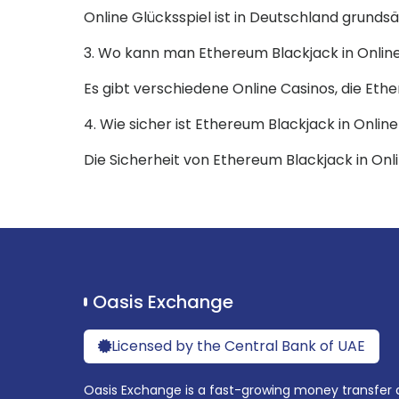
Online Glücksspiel ist in Deutschland grundsät
3. Wo kann man Ethereum Blackjack in Online
Es gibt verschiedene Online Casinos, die E
4. Wie sicher ist Ethereum Blackjack in Onlin
Die Sicherheit von Ethereum Blackjack in Onl
Oasis Exchange
Licensed by the Central Bank of UAE
Oasis Exchange is a fast-growing money transfer 