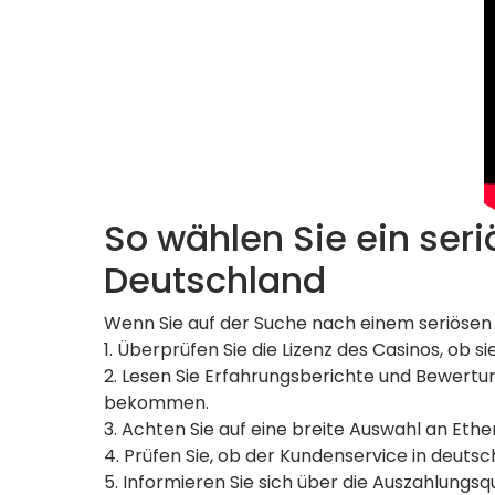
So wählen Sie ein seri
Deutschland
Wenn Sie auf der Suche nach einem seriösen O
1. Überprüfen Sie die Lizenz des Casinos, ob 
2. Lesen Sie Erfahrungsberichte und Bewertung
bekommen.
3. Achten Sie auf eine breite Auswahl an Et
4. Prüfen Sie, ob der Kundenservice in deutsc
5. Informieren Sie sich über die Auszahlungsq