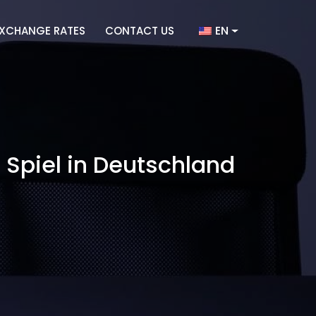
EN
XCHANGE RATES
CONTACT US
 Spiel in Deutschland