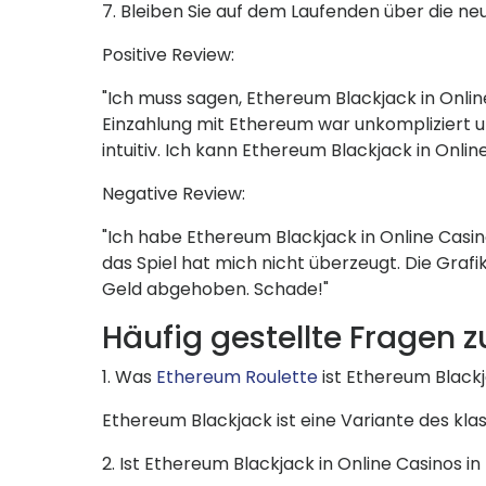
7. Bleiben Sie auf dem Laufenden über die n
Positive Review:
"Ich muss sagen, Ethereum Blackjack in Online
Einzahlung mit Ethereum war unkompliziert und
intuitiv. Ich kann Ethereum Blackjack in Onli
Negative Review:
"Ich habe Ethereum Blackjack in Online Casi
das Spiel hat mich nicht überzeugt. Die Graf
Geld abgehoben. Schade!"
Häufig gestellte Fragen 
1. Was
Ethereum Roulette
ist Ethereum Blackj
Ethereum Blackjack ist eine Variante des kla
2. Ist Ethereum Blackjack in Online Casinos i