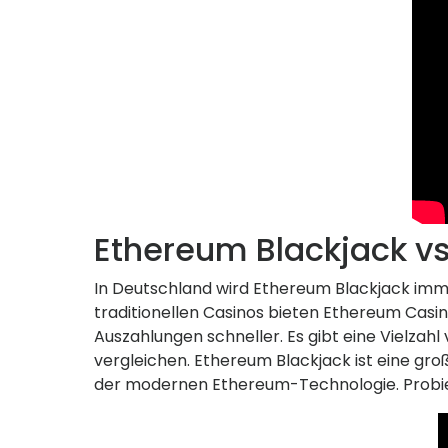
Ethereum Blackjack v
In Deutschland wird Ethereum Blackjack immer
traditionellen Casinos bieten Ethereum Casi
Auszahlungen schneller. Es gibt eine Vielzah
vergleichen. Ethereum Blackjack ist eine gro
der modernen Ethereum-Technologie. Probiere