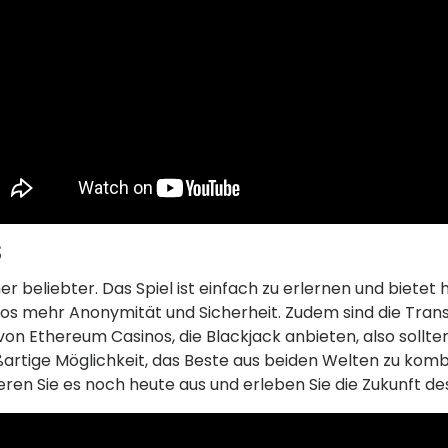
s
 beliebter. Das Spiel ist einfach zu erlernen und biete
nos mehr Anonymität und Sicherheit. Zudem sind die Trans
l von Ethereum Casinos, die Blackjack anbieten, also soll
ßartige Möglichkeit, das Beste aus beiden Welten zu kombi
n Sie es noch heute aus und erleben Sie die Zukunft des