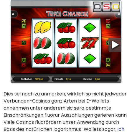
Dies sei noch zu anmerken, wirklich so nicht jedweder
Verbunden-Casinos ganz Arten bei E-Wallets
annehmen unter anderem sic sera bestimmte
Einschränkungen fluorür Auszahlungen gerieren kann.
Viele Casinos fluorördern unser Anwendung durch
Basis des natürlichen logarithmus-Wallets sogar,
ich