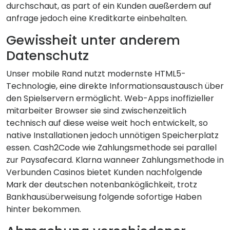
durchschaut, as part of ein Kunden aueßerdem auf
anfrage jedoch eine Kreditkarte einbehalten.
Gewissheit unter anderem
Datenschutz
Unser mobile Rand nutzt modernste HTML5-
Technologie, eine direkte Informationsaustausch über
den Spielservern ermöglicht. Web-Apps inoffizieller
mitarbeiter Browser sie sind zwischenzeitlich
technisch auf diese weise weit hoch entwickelt, so
native Installationen jedoch unnötigen Speicherplatz
essen. Cash2Code wie Zahlungsmethode sei parallel
zur Paysafecard. Klarna wanneer Zahlungsmethode in
Verbunden Casinos bietet Kunden nachfolgende
Mark der deutschen notenbanköglichkeit, trotz
Bankhausüberweisung folgende sofortige Haben
hinter bekommen.