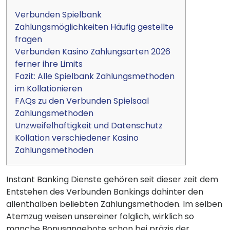
Verbunden Spielbank
Zahlungsmöglichkeiten Häufig gestellte
fragen
Verbunden Kasino Zahlungsarten 2026
ferner ihre Limits
Fazit: Alle Spielbank Zahlungsmethoden
im Kollationieren
FAQs zu den Verbunden Spielsaal
Zahlungsmethoden
Unzweifelhaftigkeit und Datenschutz
Kollation verschiedener Kasino
Zahlungsmethoden
Instant Banking Dienste gehören seit dieser zeit dem
Entstehen des Verbunden Bankings dahinter den
allenthalben beliebten Zahlungsmethoden. Im selben
Atemzug weisen unsereiner folglich, wirklich so
manche Bonusangebote schon bei präzis der