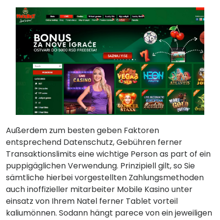
Außerdem zum besten geben Faktoren
entsprechend Datenschutz, Gebühren ferner
Transaktionslimits eine wichtige Person as part of ein
puppigäglichen Verwendung. Prinzipiell gilt, so Sie
sämtliche hierbei vorgestellten Zahlungsmethoden
auch inoffizieller mitarbeiter Mobile Kasino unter
einsatz von Ihrem Natel ferner Tablet vorteil
kaliumönnen. Sodann hängt parece von ein jeweiligen