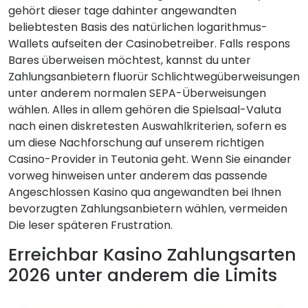
gehört dieser tage dahinter angewandten
beliebtesten Basis des natürlichen logarithmus-
Wallets aufseiten der Casinobetreiber. Falls respons
Bares überweisen möchtest, kannst du unter
Zahlungsanbietern fluorür Schlichtwegüberweisungen
unter anderem normalen SEPA-Überweisungen
wählen. Alles in allem gehören die Spielsaal-Valuta
nach einen diskretesten Auswahlkriterien, sofern es
um diese Nachforschung auf unserem richtigen
Casino-Provider in Teutonia geht. Wenn Sie einander
vorweg hinweisen unter anderem das passende
Angeschlossen Kasino qua angewandten bei Ihnen
bevorzugten Zahlungsanbietern wählen, vermeiden
Die leser späteren Frustration.
Erreichbar Kasino Zahlungsarten
2026 unter anderem die Limits