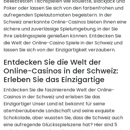
beliebtesten Tischspielen wie Roulette, Blackjack und
Poker oder lassen Sie sich von den farbenfrohen und
aufregenden Spielautomaten begeistern. In der
Schweiz anerkannte Online-Casinos bieten Ihnen eine
sichere und zuverlässige Spielumgebung, in der Sie
Ihre Lieblingsspiele genießen können. Entdecken Sie
die Welt der Online-Casino Spiele in der Schweiz und
lassen Sie sich von der Einzigartigkeit verzaubern.
Entdecken Sie die Welt der
Online-Casinos in der Schweiz:
Erleben Sie das Einzigartige
Entdecken Sie die faszinierende Welt der Online-
Casinos in der Schweiz und erleben Sie das
Einzigartige! Unser Land ist bekannt für seine
atemberaubende Landschaft und seine exquisite
Schokolade, aber wussten Sie, dass die Schweiz auch
eine aufregende Glücksspielszene hat? Hier sind 5