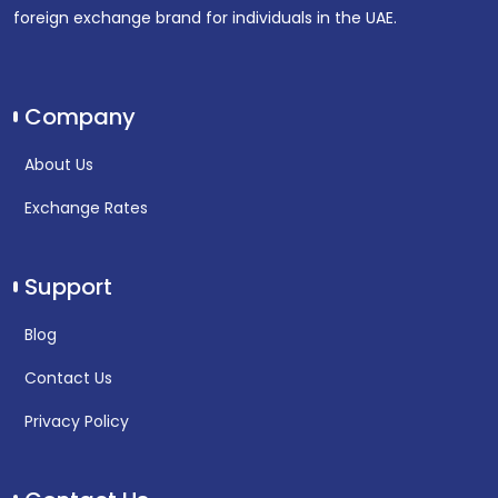
foreign exchange brand for individuals in the UAE.
Company
About Us
Exchange Rates
Support
Blog
Contact Us
Privacy Policy