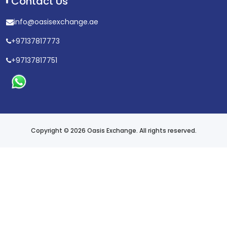
Contact Us
info@oasisexchange.ae
+97137817773
+97137817751
Copyright © 2026 Oasis Exchange. All rights reserved.