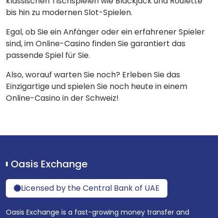
klassischen Tischspielen wie Blackjack und Roulette
bis hin zu modernen Slot-Spielen.
Egal, ob Sie ein Anfänger oder ein erfahrener Spieler
sind, im Online-Casino finden Sie garantiert das
passende Spiel für Sie.
Also, worauf warten Sie noch? Erleben Sie das
Einzigartige und spielen Sie noch heute in einem
Online-Casino in der Schweiz!
Oasis Exchange
Licensed by the Central Bank of UAE
Oasis Exchange is a fast-growing money transfer and