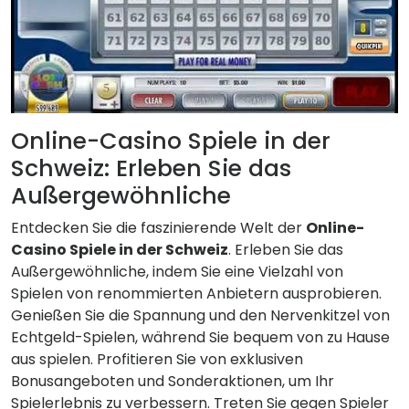
Online-Casino Spiele in der
Schweiz: Erleben Sie das
Außergewöhnliche
Entdecken Sie die faszinierende Welt der
Online-
Casino Spiele in der Schweiz
. Erleben Sie das
Außergewöhnliche, indem Sie eine Vielzahl von
Spielen von renommierten Anbietern ausprobieren.
Genießen Sie die Spannung und den Nervenkitzel von
Echtgeld-Spielen, während Sie bequem von zu Hause
aus spielen. Profitieren Sie von exklusiven
Bonusangeboten und Sonderaktionen, um Ihr
Spielerlebnis zu verbessern. Treten Sie gegen Spieler