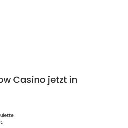
w Casino jetzt in
ulette.
t.