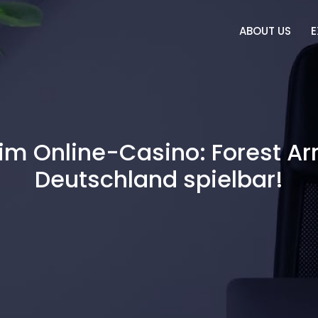
ABOUT US
E
m Online-Casino: Forest Arr
Deutschland spielbar!