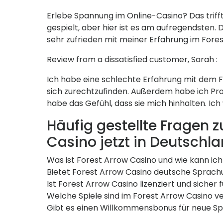
Erlebe Spannung im Online-Casino? Das trifft
gespielt, aber hier ist es am aufregendsten. D
sehr zufrieden mit meiner Erfahrung im Fores
Review from a dissatisfied customer, Sarah :
Ich habe eine schlechte Erfahrung mit dem Fo
sich zurechtzufinden. Außerdem habe ich Pro
habe das Gefühl, dass sie mich hinhalten. Ic
Häufig gestellte Fragen 
Casino jetzt in Deutschla
Was ist Forest Arrow Casino und wie kann ich
Bietet Forest Arrow Casino deutsche Sprach
Ist Forest Arrow Casino lizenziert und sicher 
Welche Spiele sind im Forest Arrow Casino v
Gibt es einen Willkommensbonus für neue Spi