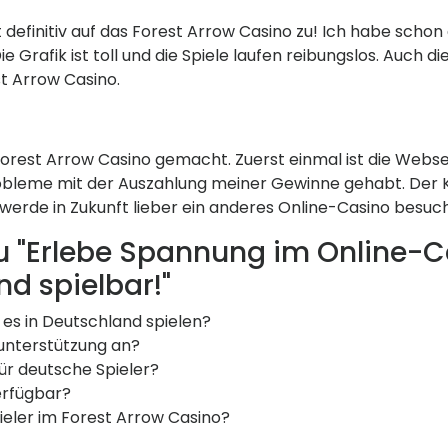
 definitiv auf das Forest Arrow Casino zu! Ich habe scho
ie Grafik ist toll und die Spiele laufen reibungslos. Auch d
t Arrow Casino.
rest Arrow Casino gemacht. Zuerst einmal ist die Webseit
bleme mit der Auszahlung meiner Gewinne gehabt. Der Ku
h werde in Zukunft lieber ein anderes Online-Casino besuc
zu "Erlebe Spannung im Online-C
nd spielbar!"
 es in Deutschland spielen?
unterstützung an?
für deutsche Spieler?
erfügbar?
eler im Forest Arrow Casino?