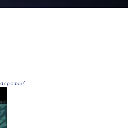
d spielbar!"