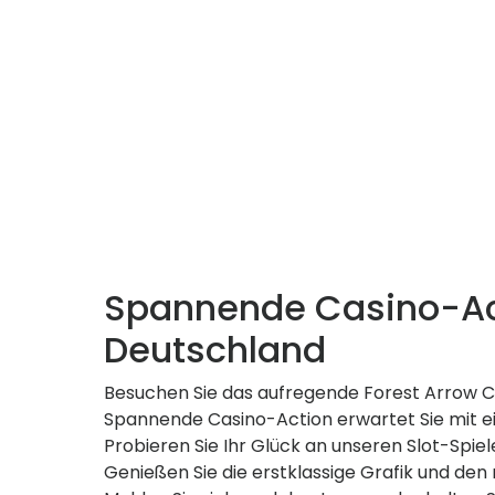
Spannende Casino-Acti
Deutschland
Besuchen Sie das aufregende Forest Arrow Ca
Spannende Casino-Action erwartet Sie mit ei
Probieren Sie Ihr Glück an unseren Slot-Spiel
Genießen Sie die erstklassige Grafik und den 