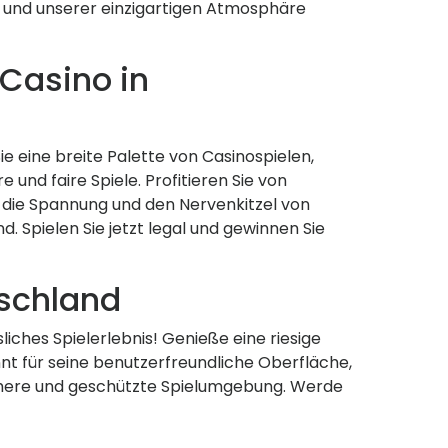
e und unserer einzigartigen Atmosphäre
 Casino in
ie eine breite Palette von Casinospielen,
e und faire Spiele. Profitieren Sie von
e die Spannung und den Nervenkitzel von
. Spielen Sie jetzt legal und gewinnen Sie
tschland
iches Spielerlebnis! Genieße eine riesige
nnt für seine benutzerfreundliche Oberfläche,
ichere und geschützte Spielumgebung. Werde