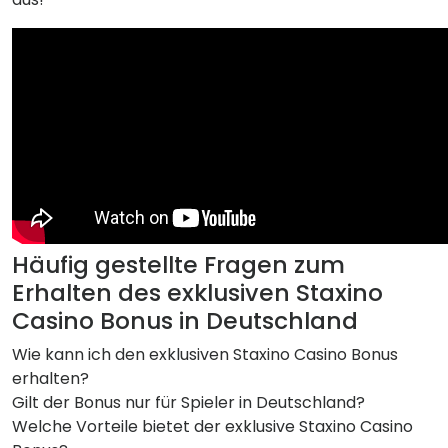
Häufig gestellte Fragen zum
Erhalten des exklusiven Staxino
Casino Bonus in Deutschland
Wie kann ich den exklusiven Staxino Casino Bonus
erhalten?
Gilt der Bonus nur für Spieler in Deutschland?
Welche Vorteile bietet der exklusive Staxino Casino