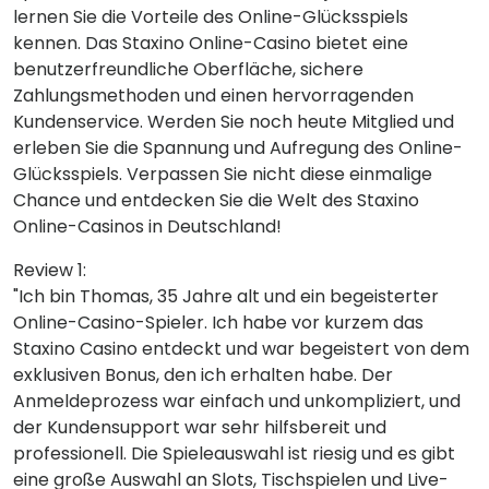
lernen Sie die Vorteile des Online-Glücksspiels
kennen. Das Staxino Online-Casino bietet eine
benutzerfreundliche Oberfläche, sichere
Zahlungsmethoden und einen hervorragenden
Kundenservice. Werden Sie noch heute Mitglied und
erleben Sie die Spannung und Aufregung des Online-
Glücksspiels. Verpassen Sie nicht diese einmalige
Chance und entdecken Sie die Welt des Staxino
Online-Casinos in Deutschland!
Review 1:
"Ich bin Thomas, 35 Jahre alt und ein begeisterter
Online-Casino-Spieler. Ich habe vor kurzem das
Staxino Casino entdeckt und war begeistert von dem
exklusiven Bonus, den ich erhalten habe. Der
Anmeldeprozess war einfach und unkompliziert, und
der Kundensupport war sehr hilfsbereit und
professionell. Die Spieleauswahl ist riesig und es gibt
eine große Auswahl an Slots, Tischspielen und Live-