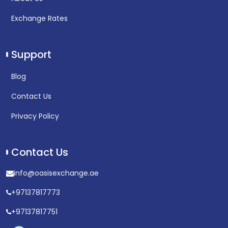
Exchange Rates
Support
Blog
Contact Us
Privacy Policy
Contact Us
info@oasisexchange.ae
+97137817773
+97137817751