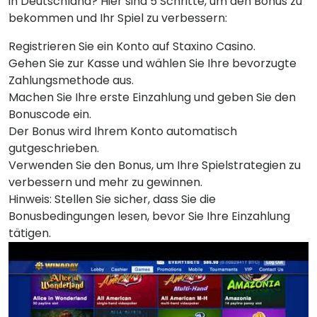
in Deutschland? Hier sind 5 Schritte, um den Bonus zu
bekommen und Ihr Spiel zu verbessern:
Registrieren Sie ein Konto auf Staxino Casino.
Gehen Sie zur Kasse und wählen Sie Ihre bevorzugte
Zahlungsmethode aus.
Machen Sie Ihre erste Einzahlung und geben Sie den
Bonuscode ein.
Der Bonus wird Ihrem Konto automatisch
gutgeschrieben.
Verwenden Sie den Bonus, um Ihre Spielstrategien zu
verbessern und mehr zu gewinnen.
Hinweis: Stellen Sie sicher, dass Sie die
Bonusbedingungen lesen, bevor Sie Ihre Einzahlung
tätigen.