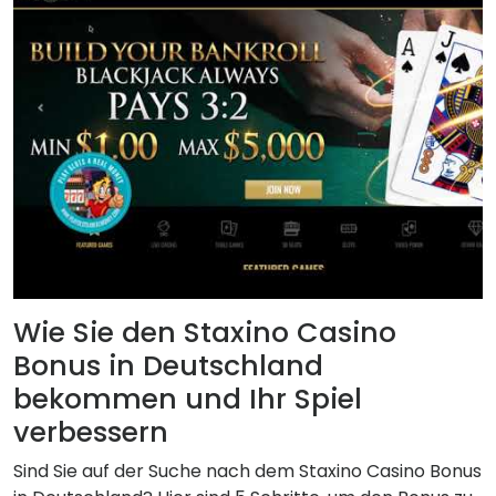
Wie Sie den Staxino Casino
Bonus in Deutschland
bekommen und Ihr Spiel
verbessern
Sind Sie auf der Suche nach dem Staxino Casino Bonus