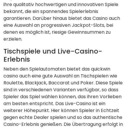
ihre qualitativ hochwertigen und innovativen Spiele
bekannt, die ein spannendes Spielerlebnis
garantieren. Darüber hinaus bietet das Casino auch
eine Auswahl an progressiven Jackpot-Slots, bei
denen es möglich ist, riesige Gewinnsummen zu
erzielen.
Tischspiele und Live-Casino-
Erlebnis
Neben den Spielautomaten bietet das quickwin
casino auch eine gute Auswahl an Tischspielen wie
Roulette, Blackjack, Baccarat und Poker. Diese Spiele
sind in verschiedenen Varianten verfügbar, so dass
Spieler das Spiel wählen können, das ihren Vorlieben
am besten entspricht. Das Live-Casino ist ein
weiterer Höhepunkt. Hier können Spieler in Echtzeit
gegen echte Dealer spielen und so das authentische
Casino-Erlebnis genießen. Die Übertragung erfolgt in