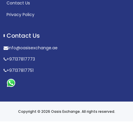
Contact Us
Privacy Policy
Contact Us
info@oasisexchange.ae
+97137817773
+97137817751
Copyright © 2026 Oasis Exchange. All rights reserved.