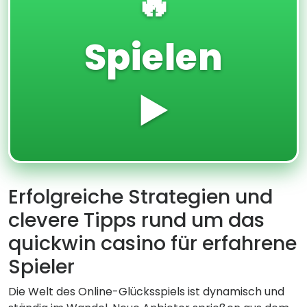
🔥
Spielen
▶️
Erfolgreiche Strategien und
clevere Tipps rund um das
quickwin casino für erfahrene
Spieler
Die Welt des Online-Glücksspiels ist dynamisch und