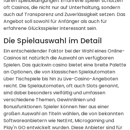
fairen Spielbedingungen. Erfahrene Spieler schätzen
oft Casinos, die nicht nur auf Unterhaltung, sondern
auch auf Transparenz und Zuverlässigkeit setzen. Das
Angebot soll sowohl für Anfänger als auch für
erfahrene Glücksspieler interessant sein.
Die Spielauswahl im Detail
Ein entscheidender Faktor bei der Wahl eines Online-
Casinos ist natürlich die Auswahl an verfügbaren
Spielen. Das quickwin casino bietet eine breite Palette
an Optionen, die von klassischen Spielautomaten
über Tischspiele bis hin zu Live-Casino-Angeboten
reicht. Die Spielautomaten, oft auch Slots genannt,
sind dabei besonders vielfältig und umfassen
verschiedene Themen, Gewinnlinien und
Bonusfunktionen. Spieler können hier aus einer
großen Auswahl an Titeln wählen, die von bekannten
Softwareanbietern wie NetEnt, Microgaming und
Play'n GO entwickelt wurden. Diese Anbieter sind für