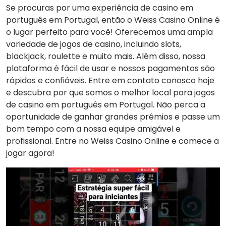
Se procuras por uma experiência de casino em
português em Portugal, então o Weiss Casino Online é
o lugar perfeito para você! Oferecemos uma ampla
variedade de jogos de casino, incluindo slots,
blackjack, roulette e muito mais. Além disso, nossa
plataforma é fácil de usar e nossos pagamentos são
rápidos e confiáveis. Entre em contato conosco hoje
e descubra por que somos o melhor local para jogos
de casino em português em Portugal. Não perca a
oportunidade de ganhar grandes prêmios e passe um
bom tempo com a nossa equipe amigável e
profissional. Entre no Weiss Casino Online e comece a
jogar agora!