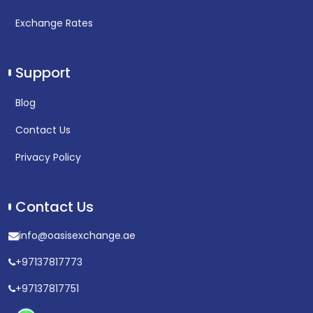
Exchange Rates
Support
Blog
Contact Us
Privacy Policy
Contact Us
info@oasisexchange.ae
+97137817773
+97137817751