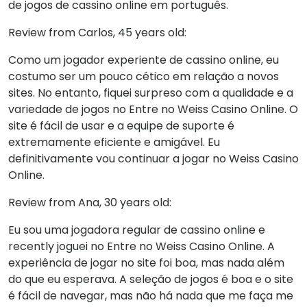
de jogos de cassino online em português.
Review from Carlos, 45 years old:
Como um jogador experiente de cassino online, eu
costumo ser um pouco cético em relação a novos
sites. No entanto, fiquei surpreso com a qualidade e a
variedade de jogos no Entre no Weiss Casino Online. O
site é fácil de usar e a equipe de suporte é
extremamente eficiente e amigável. Eu
definitivamente vou continuar a jogar no Weiss Casino
Online.
Review from Ana, 30 years old:
Eu sou uma jogadora regular de cassino online e
recently joguei no Entre no Weiss Casino Online. A
experiência de jogar no site foi boa, mas nada além
do que eu esperava. A seleção de jogos é boa e o site
é fácil de navegar, mas não há nada que me faça me