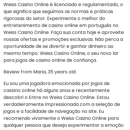
Weiss Casino Online é licenciado e regulamentado, o
que significa que seguimos as normas e práticas
rigorosas do setor. Experimente o melhor do
entretenimento de casino online em português no
Weiss Casino Online. Faça sua conta hoje e aproveite
nossas ofertas e promoções exclusivas. Não perca a
oportunidade de se divertir e ganhar dinheiro ao
mesmo tempo. Weiss Casino Online, o seu novo lar
para jogos de casino online de confiança.
Review from Maria, 35 years old:
Eu sou uma jogadora emocionada por jogos de
cassino online há alguns anos e recentemente
descobri o Entre no Weiss Casino Online. Estou
verdadeiramente impressionada com a seleção de
jogos e a facilidade de navegação no site. Eu
recomendo vivamente o Weiss Casino Online para
qualquer pessoa que deseja experimentar a emoção