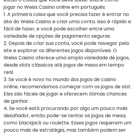
jogar no Weiss Casino online em português:
1. A primeira coisa que você precisa fazer é entrar no
site do Weiss Casino e criar uma conta. Isso é rápido e
fácil de fazer, e você pode escolher entre uma
variedade de opções de pagamento seguras.
2. Depois de criar sua conta, você pode navegar pelo
site e explorar os diferentes jogos disponíveis. O
Weiss Casino oferece uma ampla variedade de jogos,
desde slots clássicos até jogos de mesa em tempo
real.
3. Se você é novo no mundo dos jogos de casino
online, recomendamos começar com os jogos de slot.
Eles são fáceis de jogar e oferecem ótimas chances
de ganhar.
4. Se você está procurando por algo um pouco mais
desafiador, então pode-se tentar os jogos de mesa,
como blackjack ou roulette. Esses jogos requerem um
pouco mais de estratégia, mas também podem ser