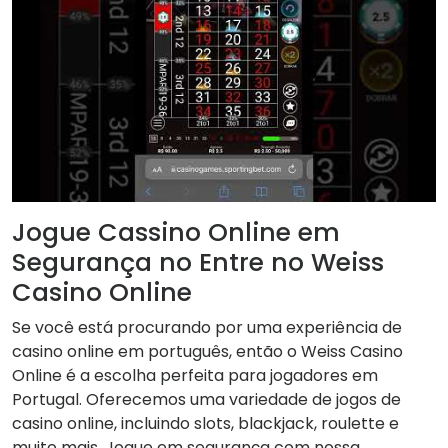
Jogue Cassino Online em
Segurança no Entre no Weiss
Casino Online
Se você está procurando por uma experiência de
casino online em português, então o Weiss Casino
Online é a escolha perfeita para jogadores em
Portugal. Oferecemos uma variedade de jogos de
casino online, incluindo slots, blackjack, roulette e
muito mais. Jogue em segurança com nossa