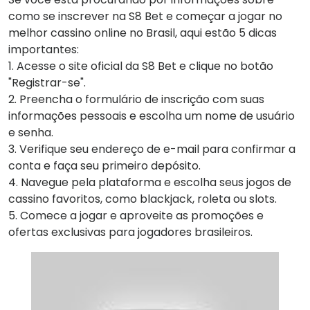
como se inscrever na S8 Bet e começar a jogar no
melhor cassino online no Brasil, aqui estão 5 dicas
importantes:
1. Acesse o site oficial da S8 Bet e clique no botão
"Registrar-se".
2. Preencha o formulário de inscrição com suas
informações pessoais e escolha um nome de usuário
e senha.
3. Verifique seu endereço de e-mail para confirmar a
conta e faça seu primeiro depósito.
4. Navegue pela plataforma e escolha seus jogos de
cassino favoritos, como blackjack, roleta ou slots.
5. Comece a jogar e aproveite as promoções e
ofertas exclusivas para jogadores brasileiros.