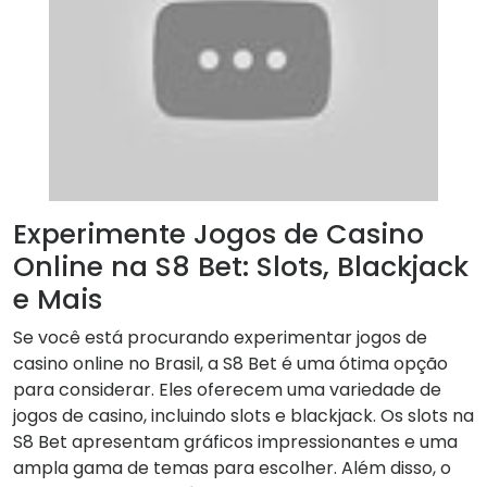
Experimente Jogos de Casino
Online na S8 Bet: Slots, Blackjack
e Mais
Se você está procurando experimentar jogos de
casino online no Brasil, a S8 Bet é uma ótima opção
para considerar. Eles oferecem uma variedade de
jogos de casino, incluindo slots e blackjack. Os slots na
S8 Bet apresentam gráficos impressionantes e uma
ampla gama de temas para escolher. Além disso, o