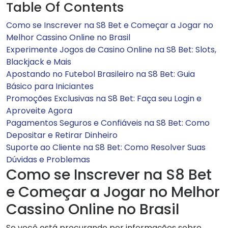
Table Of Contents
Como se Inscrever na S8 Bet e Começar a Jogar no
Melhor Cassino Online no Brasil
Experimente Jogos de Casino Online na S8 Bet: Slots,
Blackjack e Mais
Apostando no Futebol Brasileiro na S8 Bet: Guia
Básico para Iniciantes
Promoções Exclusivas na S8 Bet: Faça seu Login e
Aproveite Agora
Pagamentos Seguros e Confiáveis na S8 Bet: Como
Depositar e Retirar Dinheiro
Suporte ao Cliente na S8 Bet: Como Resolver Suas
Dúvidas e Problemas
Como se Inscrever na S8 Bet
e Começar a Jogar no Melhor
Cassino Online no Brasil
Se você está procurando por informações sobre