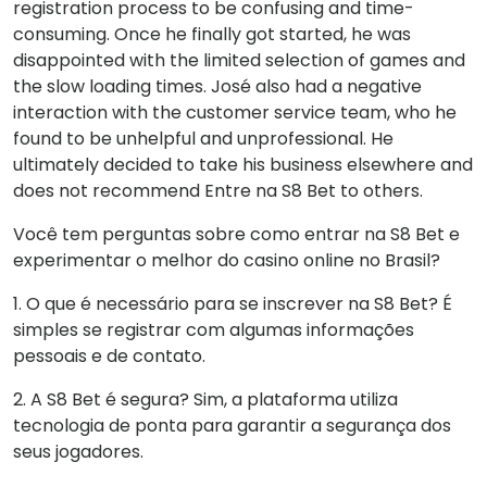
registration process to be confusing and time-
consuming. Once he finally got started, he was
disappointed with the limited selection of games and
the slow loading times. José also had a negative
interaction with the customer service team, who he
found to be unhelpful and unprofessional. He
ultimately decided to take his business elsewhere and
does not recommend Entre na S8 Bet to others.
Você tem perguntas sobre como entrar na S8 Bet e
experimentar o melhor do casino online no Brasil?
1. O que é necessário para se inscrever na S8 Bet? É
simples se registrar com algumas informações
pessoais e de contato.
2. A S8 Bet é segura? Sim, a plataforma utiliza
tecnologia de ponta para garantir a segurança dos
seus jogadores.