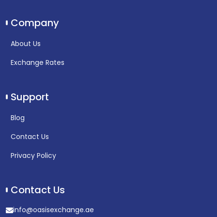
Company
About Us
Exchange Rates
Support
Blog
Contact Us
Privacy Policy
Contact Us
info@oasisexchange.ae