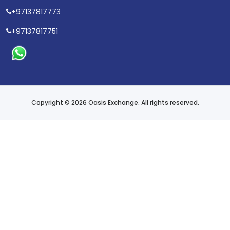
+97137817773
+97137817751
Copyright © 2026 Oasis Exchange. All rights reserved.