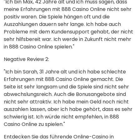
"Ich bin Max, 42 Jahre alt und ich muss sagen, dass
meine Erfahrungen mit 888 Casino Online nicht sehr
positiv waren. Die Spiele hängen oft und die
Auszahlungen dauern sehr lange. Ich habe auch
Probleme mit dem Kundensupport gehabt, der nicht
sehr hilfsbereit war. Ich werde in Zukunft nicht mehr
in 888 Casino Online spielen."
Negative Review 2:
"Ich bin Sarah, 31 Jahre alt und ich habe schlechte
Erfahrungen mit 888 Casino Online gemacht. Die
Seite ist sehr langsam und die Spiele sind nicht sehr
abwechslungsreich. Auch die Bonusangebote sind
nicht sehr attraktiv. Ich habe mein Geld noch nicht
auszahlen lassen, aber ich habe gehört, dass es sehr
schwierig ist. Ich würde nicht empfehlen, in 888
Casino Online zu spielen."
Entdecken Sie das führende Online-Casino in