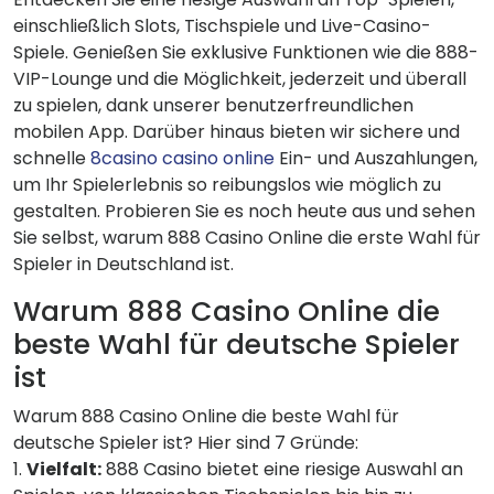
einschließlich Slots, Tischspiele und Live-Casino-
Spiele. Genießen Sie exklusive Funktionen wie die 888-
VIP-Lounge und die Möglichkeit, jederzeit und überall
zu spielen, dank unserer benutzerfreundlichen
mobilen App. Darüber hinaus bieten wir sichere und
schnelle
8casino casino online
Ein- und Auszahlungen,
um Ihr Spielerlebnis so reibungslos wie möglich zu
gestalten. Probieren Sie es noch heute aus und sehen
Sie selbst, warum 888 Casino Online die erste Wahl für
Spieler in Deutschland ist.
Warum 888 Casino Online die
beste Wahl für deutsche Spieler
ist
Warum 888 Casino Online die beste Wahl für
deutsche Spieler ist? Hier sind 7 Gründe:
1.
Vielfalt:
888 Casino bietet eine riesige Auswahl an