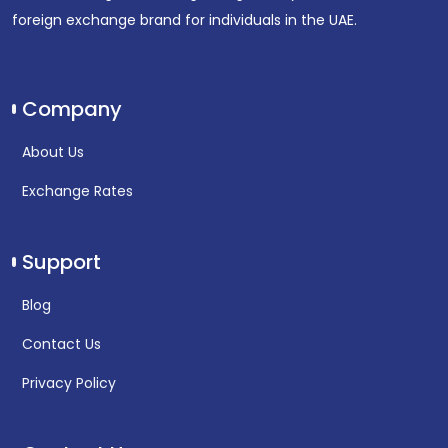
foreign exchange brand for individuals in the UAE.
Company
About Us
Exchange Rates
Support
Blog
Contact Us
Privacy Policy