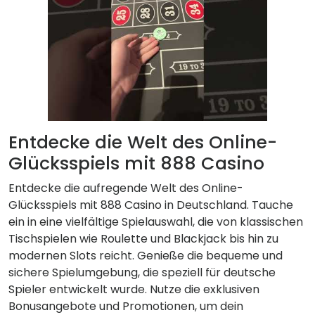
Entdecke die Welt des Online-
Glücksspiels mit 888 Casino
Entdecke die aufregende Welt des Online-
Glücksspiels mit 888 Casino in Deutschland. Tauche
ein in eine vielfältige Spielauswahl, die von klassischen
Tischspielen wie Roulette und Blackjack bis hin zu
modernen Slots reicht. Genieße die bequeme und
sichere Spielumgebung, die speziell für deutsche
Spieler entwickelt wurde. Nutze die exklusiven
Bonusangebote und Promotionen, um dein