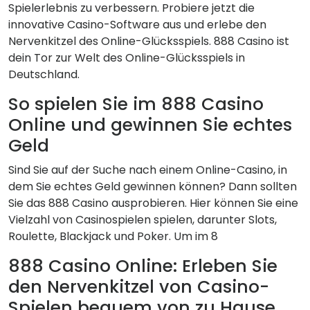
Spielerlebnis zu verbessern. Probiere jetzt die
innovative Casino-Software aus und erlebe den
Nervenkitzel des Online-Glücksspiels. 888 Casino ist
dein Tor zur Welt des Online-Glücksspiels in
Deutschland.
So spielen Sie im 888 Casino
Online und gewinnen Sie echtes
Geld
Sind Sie auf der Suche nach einem Online-Casino, in
dem Sie echtes Geld gewinnen können? Dann sollten
Sie das 888 Casino ausprobieren. Hier können Sie eine
Vielzahl von Casinospielen spielen, darunter Slots,
Roulette, Blackjack und Poker. Um im 8
888 Casino Online: Erleben Sie
den Nervenkitzel von Casino-
Spielen bequem von zu Hause