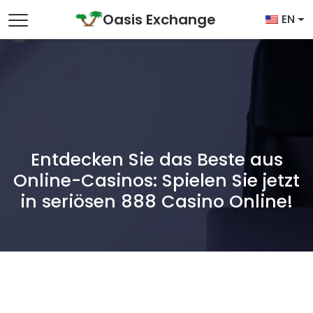
Skip to content
Oasis Exchange
EN
Main Navigation
Entdecken Sie das Beste aus
Online-Casinos: Spielen Sie jetzt
in seriösen 888 Casino Online!