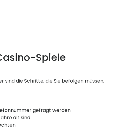
-Casino-Spiele
 sind die Schritte, die Sie befolgen müssen,
Telefonnummer gefragt werden.
hre alt sind.
öchten.