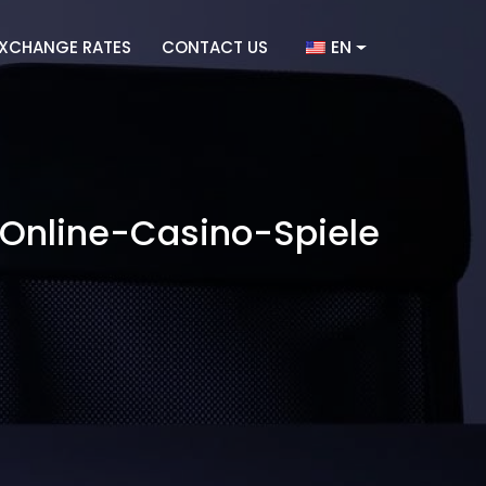
EN
XCHANGE RATES
CONTACT US
 Online-Casino-Spiele