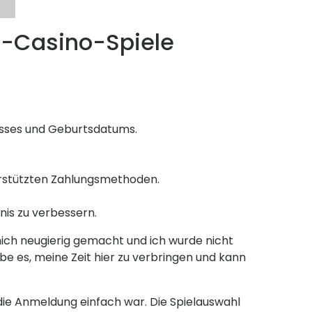
ne-Casino-Spiele
resses und Geburtsdatums.
terstützten Zahlungsmethoden.
nis zu verbessern.
ich neugierig gemacht und ich wurde nicht
be es, meine Zeit hier zu verbringen und kann
 die Anmeldung einfach war. Die Spielauswahl