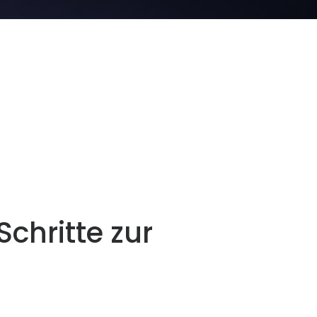
chritte zur