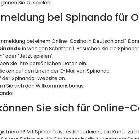
eginnen Sie zu spielen!
nmeldung bei Spinando für 
Anmeldung bei einem Online-Casino in Deutschland? Dann si
Spinando
in wenigen Schritten:1. Besuchen Sie die Spinan
n" oder "Jetzt spielen".
ben Sie Ihre persönlichen Daten ein.
licken auf den Link in der E-Mail von Spinando.
uf der Spinando-Website an.
ern Sie sich den Willkommensbonus.
nando!
können Sie sich für Online-
strieren? Mit Spinando ist es kinderleicht, ein Konto zu e