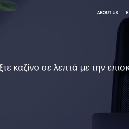
ABOUT US
E
ε καζίνο σε λεπτά με την επισ