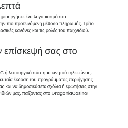
λεπτά
Δημιουργήστε ένα λογαριασμό στο
 την πιο προτεινόμενη μέθοδο πληρωμής. Τρίτο
βασικές κανόνες και τις ρολές του παιχνιδιού.
ν επίσκεψή σας στο
PC ή λειτουργικό σύστημα κινητού τηλεφώνου,
τελευταία έκδοση του προγράμματος περιήγησης
σας και να δημοσιεύσετε σχόλια ή ερωτήσεις στην
χνιδιών μας, παίζοντας στο DragoniaCasino!