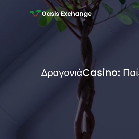
Skip to content
Oasis Exchange
Main Navigation
ΔραγονιάCasino: Παίξτ