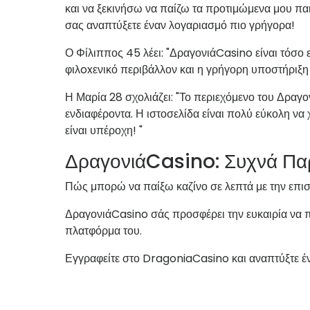
και να ξεκινήσω να παίζω τα προτιμώμενα μου παιχ
σας αναπτύξετε έναν λογαριασμό πιο γρήγορα!
Ο Φίλιππος 45 λέει: "ΔραγονιάCasino είναι τόσο 
φιλoxενικό περιβάλλον και η γρήγορη υποστήριξη έ
Η Μαρία 28 σχολιάζει: "Το περιεχόμενο του Δραγο
ενδιαφέροντα. Η ιστοσελίδα είναι πολύ εύκολη να
είναι υπέροχη! "
ΔραγονιάCasino: Συχνά Π
Πώς μπορώ να παίξω καζίνο σε λεπτά με την επισ
ΔραγονιάCasino σάς προσφέρει την ευκαιρία να πα
πλατφόρμα του.
Εγγραφείτε στο DragoniaCasino και αναπτύξτε ένα