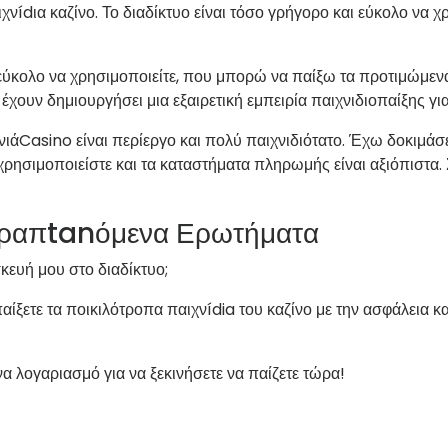
νídια καζίνο. Το διαδίκτυο είναι τόσο γρήγορο και εύκολο να χ
εύκολο να χρησιμοποιείτε, που μπορώ να παίξω τα προτιμώμενά 
χουν δημιουργήσει μια εξαιρετική εμπειρία παιχνιδιοπαίξης για 
νιάCasino είναι περίεργο και πολύ παιχνιδιότατο. Έχω δοκιμάσε
 χρησιμοποιείστε και τα καταστήματα πληρωμής είναι αξιόπιστα.
αραπtanόμενα Ερωτήματα
κευή μου στο διαδίκτυο;
ίξετε τα ποικιλότροπα παιχνídia του καζίνο με την ασφάλεια κα
 λογαριασμό για να ξεκινήσετε να παίζετε τώρα!