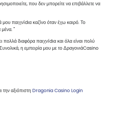
ρησιμοποιείτε, που δεν μπορείτε να επιβάλλετε να
μου παιχνídια καζίνο όταν έχω καιρό. Το
μένα. "
ι πολλά διαφόρα παιχνídια και όλα είναι πολύ
 Συνολικά, η εμπειρία μου με το ΔραγονιάCasino
ι την αξιόπιστη
Dragonia Casino Login