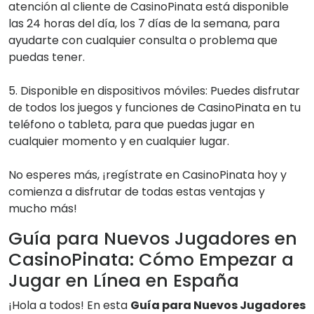
atención al cliente de CasinoPinata está disponible
las 24 horas del día, los 7 días de la semana, para
ayudarte con cualquier consulta o problema que
puedas tener.
5. Disponible en dispositivos móviles: Puedes disfrutar
de todos los juegos y funciones de CasinoPinata en tu
teléfono o tableta, para que puedas jugar en
cualquier momento y en cualquier lugar.
No esperes más, ¡regístrate en CasinoPinata hoy y
comienza a disfrutar de todas estas ventajas y
mucho más!
Guía para Nuevos Jugadores en
CasinoPinata: Cómo Empezar a
Jugar en Línea en España
¡Hola a todos! En esta
Guía para Nuevos Jugadores