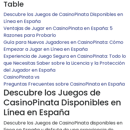
Table
Descubre los Juegos de CasinoPinata Disponibles en
Línea en España
Ventajas de Jugar en CasinoPinata en España: 5
Razones para Probarlo
Guía para Nuevos Jugadores en CasinoPinata: Cómo
Empezar a Jugar en Línea en España
Experiencia de Juego Segura en CasinoPinata: Todo lo
que Necesitas Saber sobre la Licencia y la Protección
del Jugador en España
CasinoPinata vs
Preguntas Frecuentes sobre CasinoPinata en España
Descubre los Juegos de
CasinoPinata Disponibles en
Línea en España
Descubre los Juegos de CasinoPinata disponibles en
línea en España y disfruta de una experiencia de