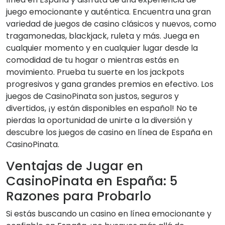
juego emocionante y auténtica. Encuentra una gran
variedad de juegos de casino clásicos y nuevos, como
tragamonedas, blackjack, ruleta y más. Juega en
cualquier momento y en cualquier lugar desde la
comodidad de tu hogar o mientras estás en
movimiento. Prueba tu suerte en los jackpots
progresivos y gana grandes premios en efectivo. Los
juegos de CasinoPinata son justos, seguros y
divertidos, ¡y están disponibles en español! No te
pierdas la oportunidad de unirte a la diversión y
descubre los juegos de casino en línea de España en
CasinoPinata.
Ventajas de Jugar en
CasinoPinata en España: 5
Razones para Probarlo
Si estás buscando un casino en línea emocionante y