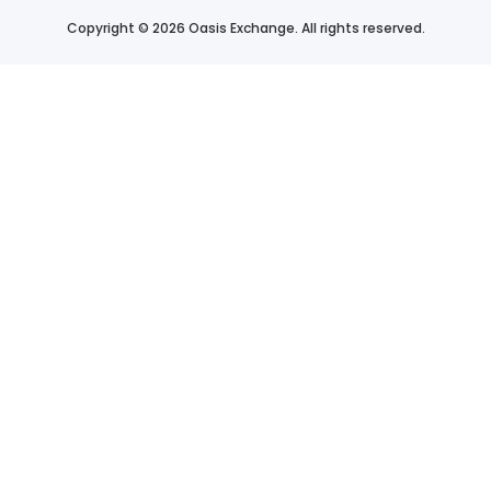
Copyright © 2026 Oasis Exchange. All rights reserved.