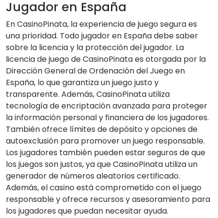
Jugador en España
En CasinoPinata, la experiencia de juego segura es
una prioridad. Todo jugador en España debe saber
sobre la licencia y la protección del jugador. La
licencia de juego de CasinoPinata es otorgada por la
Dirección General de Ordenación del Juego en
España, lo que garantiza un juego justo y
transparente. Además, CasinoPinata utiliza
tecnología de encriptación avanzada para proteger
la información personal y financiera de los jugadores.
También ofrece límites de depósito y opciones de
autoexclusión para promover un juego responsable.
Los jugadores también pueden estar seguros de que
los juegos son justos, ya que CasinoPinata utiliza un
generador de números aleatorios certificado.
Además, el casino está comprometido con el juego
responsable y ofrece recursos y asesoramiento para
los jugadores que puedan necesitar ayuda.