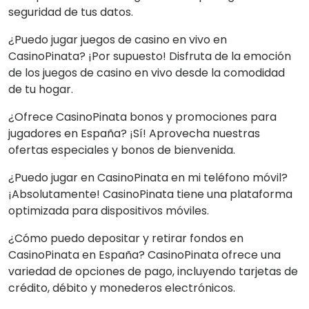
seguridad de tus datos.
¿Puedo jugar juegos de casino en vivo en
CasinoPinata? ¡Por supuesto! Disfruta de la emoción
de los juegos de casino en vivo desde la comodidad
de tu hogar.
¿Ofrece CasinoPinata bonos y promociones para
jugadores en España? ¡Sí! Aprovecha nuestras
ofertas especiales y bonos de bienvenida.
¿Puedo jugar en CasinoPinata en mi teléfono móvil?
¡Absolutamente! CasinoPinata tiene una plataforma
optimizada para dispositivos móviles.
¿Cómo puedo depositar y retirar fondos en
CasinoPinata en España? CasinoPinata ofrece una
variedad de opciones de pago, incluyendo tarjetas de
crédito, débito y monederos electrónicos.