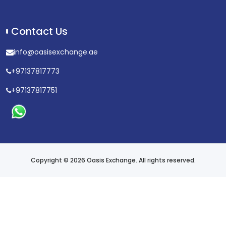
Contact Us
info@oasisexchange.ae
+97137817773
+97137817751
Copyright © 2026 Oasis Exchange. All rights reserved.