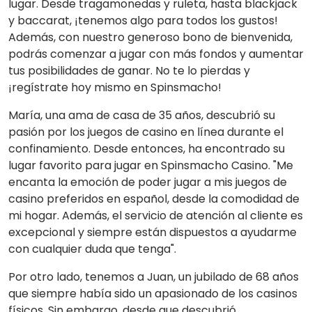
lugar. Desde tragamonedas y ruleta, hasta blackjack
y baccarat, ¡tenemos algo para todos los gustos!
Además, con nuestro generoso bono de bienvenida,
podrás comenzar a jugar con más fondos y aumentar
tus posibilidades de ganar. No te lo pierdas y
¡regístrate hoy mismo en Spinsmacho!
María, una ama de casa de 35 años, descubrió su
pasión por los juegos de casino en línea durante el
confinamiento. Desde entonces, ha encontrado su
lugar favorito para jugar en Spinsmacho Casino. "Me
encanta la emoción de poder jugar a mis juegos de
casino preferidos en español, desde la comodidad de
mi hogar. Además, el servicio de atención al cliente es
excepcional y siempre están dispuestos a ayudarme
con cualquier duda que tenga".
Por otro lado, tenemos a Juan, un jubilado de 68 años
que siempre había sido un apasionado de los casinos
físicos. Sin embargo, desde que descubrió