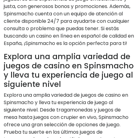
justa, con generosos bonos y promociones. Además,
Spinsmacho cuenta con un equipo de atención al
cliente disponible 24/7 para ayudarte con cualquier
consulta o problema que puedas tener. Si estás
buscando un casino en línea en español de calidad en
España, ¡Spinsmacho es la opción perfecta para ti!
Explora una amplia variedad de
juegos de casino en Spinsmacho
y lleva tu experiencia de juego al
siguiente nivel
Explora una amplia variedad de juegos de casino en
Spinsmacho y lleva tu experiencia de juego al
siguiente nivel. Desde tragamonedas y juegos de
mesa hasta juegos con crupier en vivo, Spinsmacho
ofrece una gran selección de opciones de juego.
Prueba tu suerte en los últimos juegos de