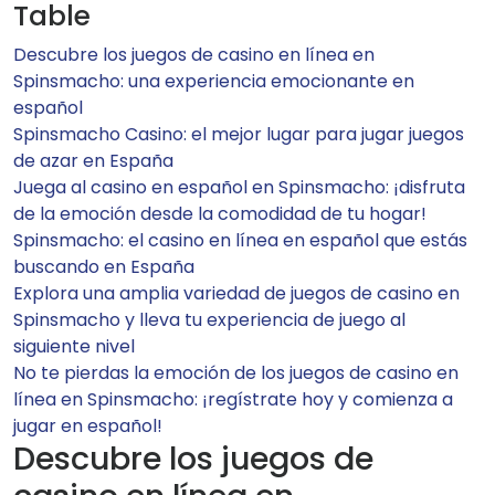
Table
Descubre los juegos de casino en línea en
Spinsmacho: una experiencia emocionante en
español
Spinsmacho Casino: el mejor lugar para jugar juegos
de azar en España
Juega al casino en español en Spinsmacho: ¡disfruta
de la emoción desde la comodidad de tu hogar!
Spinsmacho: el casino en línea en español que estás
buscando en España
Explora una amplia variedad de juegos de casino en
Spinsmacho y lleva tu experiencia de juego al
siguiente nivel
No te pierdas la emoción de los juegos de casino en
línea en Spinsmacho: ¡regístrate hoy y comienza a
jugar en español!
Descubre los juegos de