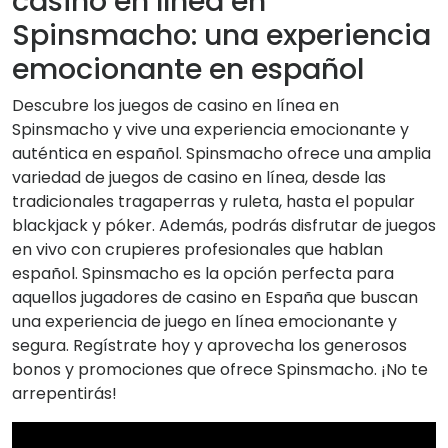
casino en línea en
Spinsmacho: una experiencia
emocionante en español
Descubre los juegos de casino en línea en
Spinsmacho y vive una experiencia emocionante y
auténtica en español. Spinsmacho ofrece una amplia
variedad de juegos de casino en línea, desde las
tradicionales tragaperras y ruleta, hasta el popular
blackjack y póker. Además, podrás disfrutar de juegos
en vivo con crupieres profesionales que hablan
español. Spinsmacho es la opción perfecta para
aquellos jugadores de casino en España que buscan
una experiencia de juego en línea emocionante y
segura. Regístrate hoy y aprovecha los generosos
bonos y promociones que ofrece Spinsmacho. ¡No te
arrepentirás!