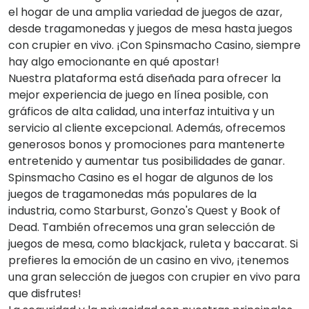
el hogar de una amplia variedad de juegos de azar,
desde tragamonedas y juegos de mesa hasta juegos
con crupier en vivo. ¡Con Spinsmacho Casino, siempre
hay algo emocionante en qué apostar!
Nuestra plataforma está diseñada para ofrecer la
mejor experiencia de juego en línea posible, con
gráficos de alta calidad, una interfaz intuitiva y un
servicio al cliente excepcional. Además, ofrecemos
generosos bonos y promociones para mantenerte
entretenido y aumentar tus posibilidades de ganar.
Spinsmacho Casino es el hogar de algunos de los
juegos de tragamonedas más populares de la
industria, como Starburst, Gonzo's Quest y Book of
Dead. También ofrecemos una gran selección de
juegos de mesa, como blackjack, ruleta y baccarat. Si
prefieres la emoción de un casino en vivo, ¡tenemos
una gran selección de juegos con crupier en vivo para
que disfrutes!