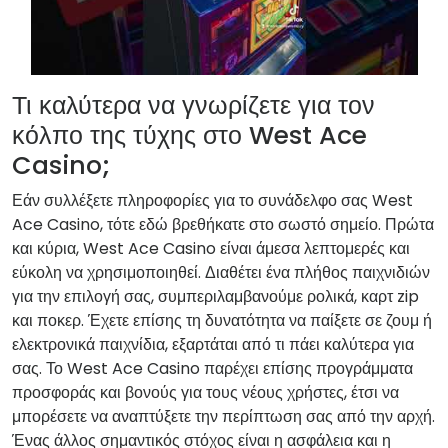
Τι καλύτερα να γνωρίζετε για τον
κόλπο της τύχης στο West Ace
Casino;
Εάν συλλέξετε πληροφορίες για το συνάδελφο σας West
Ace Casino, τότε εδώ βρεθήκατε στο σωστό σημείο. Πρώτα
και κύρια, West Ace Casino είναι άμεσα λεπτομερές και
εύκολη να χρησιμοποιηθεί. Διαθέτει ένα πλήθος παιχνιδιών
για την επιλογή σας, συμπεριλαμβανούμε ρολικά, καρτ zip
και ποκερ. Έχετε επίσης τη δυνατότητα να παίξετε σε ζουμ ή
ελεκτρονικά παιχνίδια, εξαρτάται από τι πάει καλύτερα για
σας. Το West Ace Casino παρέχει επίσης προγράμματα
προσφοράς και βονούς για τους νέους χρήστες, έτσι να
μπορέσετε να αναπτύξετε την περίπτωση σας από την αρχή.
Ένας άλλος σημαντικός στόχος είναι η ασφάλεια και η