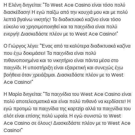
Η Ελένη διηγείται: "Το West Ace Casino είναι τόσο πολύ
διασκέδαση! Η εγώ παίζω από την κουχιά μου και με πολύ
λεπτά βγαίνω νικητής! Το διαδικτυακό καζίνο είναι τόσο
εύκολο να χρησιμοποιηθεί και τα παιχνίδια είναι πολύ
ενεργή! Διασκεδάστε πλέον με το West Ace Casino!"
Ο Γιώργος λέγει: "Ένας από τα καλύτερα διαδικτυακά καζίνα
που έχω δοκιμάσει! Τα παιχνίδια είναι πολύ
πιθανοποιημένα και το νικητήριο είναι πάντα μέσα στο
παιχνίδι. Η υποστήριξη είναι εξαιρετική και συνεχώς έχω
βοήθεια όταν χρειάζομαι. Διασκεδάστε πλέον με το West
Ace Casino!"
Η Μαρία διηγείται: "Τα παιχνίδια του West Ace Casino είναι
πολύ αποτελεσματικά και είναι πολύ πιθανό να κερδίσετε! Η
εγώ προτιμώ τα παιχνίδια της καρτzip αλλά τα παιχνίδια του
σλότ είναι επίσης πολύ ωραία. Η εγώ συνιστώ το West
Ace Casino σε όλους! Διασκεδάστε πλέον με το West Ace
Casino!"