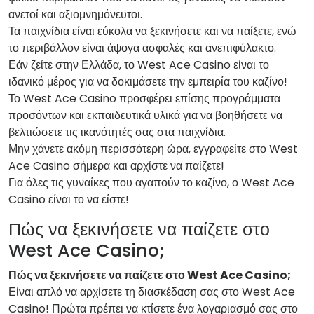
ανετοί και αξιομνημόνευτοι.
Τα παιχνίδια είναι εύκολα να ξεκινήσετε και να παίξετε, ενώ
το περιβάλλον είναι άψογα ασφαλές και ανεπιφύλακτο.
Εάν ζείτε στην Ελλάδα, το West Ace Casino είναι το
ιδανικό μέρος για να δοκιμάσετε την εμπειρία του καζίνο!
Το West Ace Casino προσφέρει επίσης προγράμματα
προσόντων και εκπαιδευτικά υλικά για να βοηθήσετε να
βελτιώσετε τις ικανότητές σας στα παιχνίδια.
Μην χάνετε ακόμη περισσότερη ώρα, εγγραφείτε στο West
Ace Casino σήμερα και αρχίστε να παίζετε!
Για όλες τις γυναίκες που αγαπούν το καζίνο, ο West Ace
Casino είναι το να είστε!
Πώς να ξεκινήσετε να παίζετε στο
West Ace Casino;
Πώς να ξεκινήσετε να παίζετε στο West Ace Casino;
Είναι απλό να αρχίσετε τη διασκέδαση σας στο West Ace
Casino! Πρώτα πρέπει να κτίσετε ένα λογαριασμό σας στο