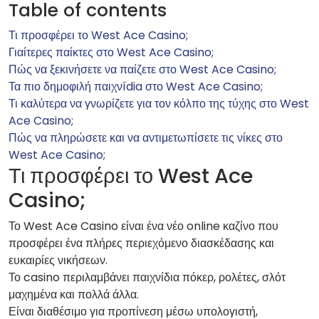
Table of contents
Τι προσφέρει το West Ace Casino;
Γιαίτερες παίκτες στο West Ace Casino;
Πώς να ξεκινήσετε να παίζετε στο West Ace Casino;
Τα πιο δημοφιλή παιχνídia στο West Ace Casino;
Τι καλύτερα να γνωρίζετε για τον κόλπο της τύχης στο West
Ace Casino;
Πώς να πληρώσετε και να αντιμετωπίσετε τις νίκες στο
West Ace Casino;
Τι προσφέρει το West Ace
Casino;
Το West Ace Casino είναι ένα νέο online καζίνο που
προσφέρει ένα πλήρες περιεχόμενο διασκέδασης και
ευκαιρίες νικήσεων.
Το casino περιλαμβάνει παιχνίδια πόκερ, ρολέτες, σλότ
μαχημένα και πολλά άλλα.
Είναι διαθέσιμο για προπίνεση μέσω υπολογιστή,