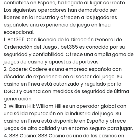
confiables en España, ha llegado al lugar correcto.
Los siguientes operadores han demostrado ser
líderes en la industria y ofrecen a los jugadores
españoles una experiencia de juego en línea
excepcional.
1. Bet365: Con licencia de la Dirección General de
Ordenación del Juego , bet365 es conocido por su
seguridad y confiabilidad. Ofrece una amplia gama de
juegos de casino y apuestas deportivas.
2. Codere: Codere es una empresa española con
décadas de experiencia en el sector del juego. Su
casino en línea está autorizado y regulado por la
DGOJ y cuenta con medidas de seguridad de última
generación.
3. William Hill: William Hill es un operador global con
una sólida reputación en la industria del juego. Su
casino en línea está disponible en España y ofrece
juegos de alta calidad y un entorno seguro para jugar.
4. 888 Casino: 888 Casino es uno de los casinos en