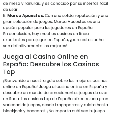
de mesa y ranuras, y es conocido por su interfaz fácil
de usar.
8.
Marca Apuestas:
Con una sólida reputación y una
gran selección de juegos, Marca Apuestas es una
opción popular para los jugadores en España.
En conclusión, hay muchos casinos en línea
excelentes para jugar en España, ¡pero estos ocho
son definitivamente los mejores!
Juega al Casino Online en
España: Descubre los Casinos
Top
¡Bienvenido a nuestra guía sobre los mejores casinos
online en España! Juega al casino online en España y
descubre un mundo de emocionantes juegos de azar
en línea. Los casinos top de España ofrecen una gran
variedad de juegos, desde tragaperras y ruleta hasta
blackjack y baccarat. ¡No importa cuál sea tu juego