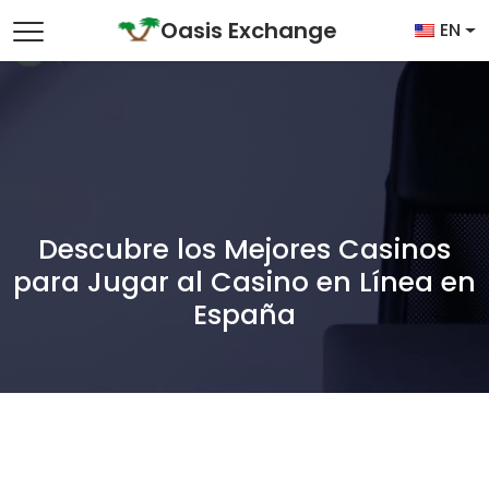
Skip to content
Oasis Exchange
EN
Main Navigation
Descubre los Mejores Casinos
para Jugar al Casino en Línea en
España