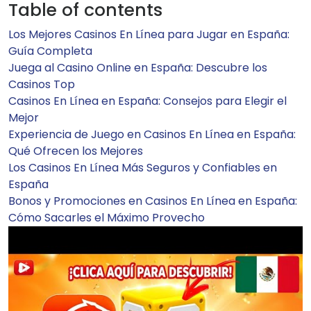
Table of contents
Los Mejores Casinos En Línea para Jugar en España:
Guía Completa
Juega al Casino Online en España: Descubre los
Casinos Top
Casinos En Línea en España: Consejos para Elegir el
Mejor
Experiencia de Juego en Casinos En Línea en España:
Qué Ofrecen los Mejores
Los Casinos En Línea Más Seguros y Confiables en
España
Bonos y Promociones en Casinos En Línea en España:
Cómo Sacarles el Máximo Provecho