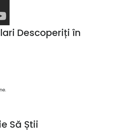
ari Descoperiți în
ne.
e Să Știi