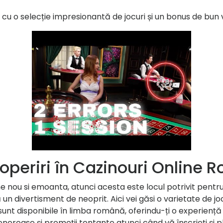
 cu o selecție impresionantă de jocuri și un bonus de bun 
operiri în Cazinouri Online 
ne nou si emoanta, atunci acesta este locul potrivit pentru 
 divertisment de neoprit. Aici vei găsi o varietate de jocuri
 sunt disponibile în limba română, oferindu-ți o experiență a
roase și promoții tentante atunci când vă înscrieți și plă