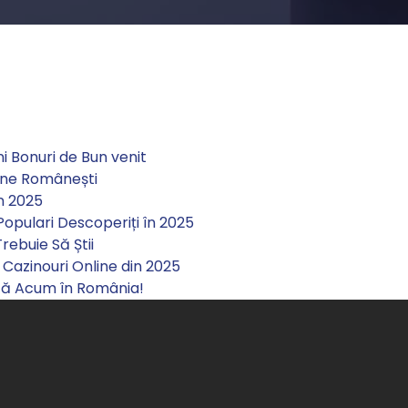
ni Bonuri de Bun venit
line Românești
n 2025
Populari Descoperiți în 2025
rebuie Să Știi
 Cazinouri Online din 2025
acă Acum în România!