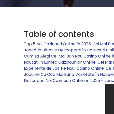
Table of contents
Top 5 Noi Cazinouri Online în 2025: Cei Mai Bu
Joacă la Ultimile Descoperiri în Cazinouri On
Cum să Alegi Cel Mai Bun Nou Casino Online î
Noutăți în Lumea Cazinourilor Online: Cei Mai 
Experiențe de Joc Pe Noul Casino Online: Ce T
Jocurile Cu Cea Mai Bună Varietate În Nouele
Descoperi Noi Cazinouri Online în 2025 - Jo