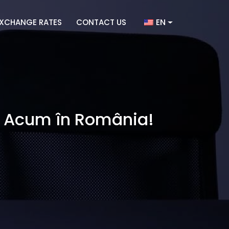
EN
XCHANGE RATES
CONTACT US
că Acum în România!