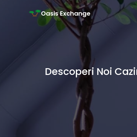
Skip to content
Oasis Exchange
Main Navigation
Descoperi Noi Cazi