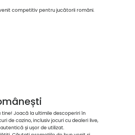
venit competitiv pentru jucătorii români.
Românești
tine! Joacă la ultimile descoperiri în
 de cazino, inclusiv jocuri cu dealeri live,
utentică și ușor de utilizat.
titi. Căutati promoțiile de bun venit și