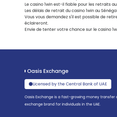
Le casino 1win est-il fiable pour les retraits
Les délais de retrait du casino 1win au Sénégal
Vous vous demandez s'il est possible de retir
éclaireront.
Envie de tenter votre chance sur le casino 1wi
Oasis Exchange
Licensed by the Central Bank of UAE
Oasis Exchange is a fast-growing money transfer 
exchange brand for individuals in the UAE.