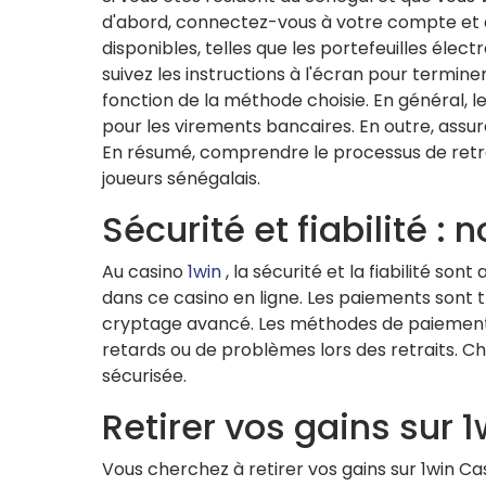
d'abord, connectez-vous à votre compte et ac
disponibles, telles que les portefeuilles élec
suivez les instructions à l'écran pour termine
fonction de la méthode choisie. En général, l
pour les virements bancaires. En outre, assu
En résumé, comprendre le processus de retrai
joueurs sénégalais.
Sécurité et fiabilité :
Au casino
1win
, la sécurité et la fiabilité s
dans ce casino en ligne. Les paiements sont 
cryptage avancé. Les méthodes de paiement 
retards ou de problèmes lors des retraits. Ch
sécurisée.
Retirer vos gains sur 
Vous cherchez à retirer vos gains sur 1win Ca