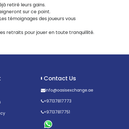
à retiré leurs gains.
seigneront sur ce point.
? Les témoignages des joueurs vous
s retraits pour jouer en toute tranquillité.
t
Contact Us
info@oasisexchange.ae
+97137817773
s
+97137817751
icy