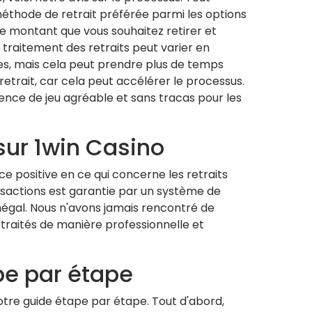
méthode de retrait préférée parmi les options
 le montant que vous souhaitez retirer et
e traitement des retraits peut varier en
bles, mais cela peut prendre plus de temps
etrait, car cela peut accélérer le processus.
ience de jeu agréable et sans tracas pour les
 sur 1win Casino
ce positive en ce qui concerne les retraits
nsactions est garantie par un système de
égal. Nous n'avons jamais rencontré de
 traités de manière professionnelle et
ape par étape
notre guide étape par étape. Tout d'abord,