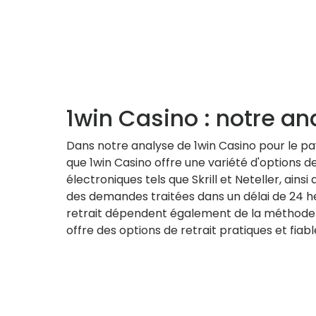
1win Casino : notre an
Dans notre analyse de 1win Casino pour le pay
que 1win Casino offre une variété d'options de
électroniques tels que Skrill et Neteller, ains
des demandes traitées dans un délai de 24 heu
retrait dépendent également de la méthode sé
offre des options de retrait pratiques et fiabl