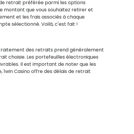
de retrait préférée parmi les options
 le montant que vous souhaitez retirer et
itement et les frais associés à chaque
te sélectionné. Voilà, c'est fait !
le traitement des retraits prend généralement
it choisie. Les portefeuilles électroniques
vrables. Il est important de noter que les
 1win Casino offre des délais de retrait