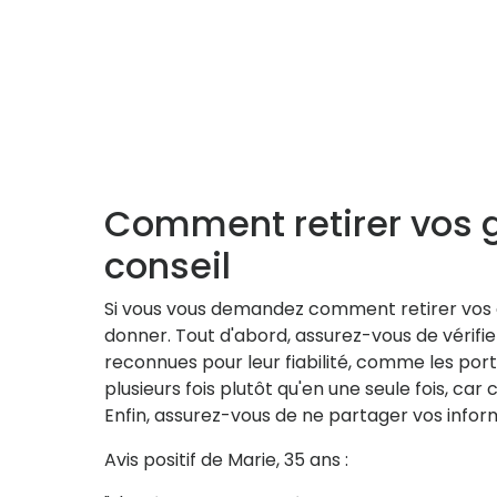
Comment retirer vos ga
conseil
Si vous vous demandez comment retirer vos ga
donner. Tout d'abord, assurez-vous de vérifie
reconnues pour leur fiabilité, comme les port
plusieurs fois plutôt qu'en une seule fois, car
Enfin, assurez-vous de ne partager vos infor
Avis positif de Marie, 35 ans :