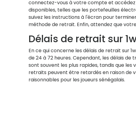
connectez-vous à votre compte et accédez à l
disponibles, telles que les portefeuilles élec
suivez les instructions à l'écran pour terminer
méthode de retrait. Enfin, attendez que votre r
Délais de retrait sur 1
En ce qui concerne les délais de retrait sur 
de 24 à 72 heures. Cependant, les délais de t
sont souvent les plus rapides, tandis que les
retraits peuvent être retardés en raison de v
raisonnables pour les joueurs sénégalais.