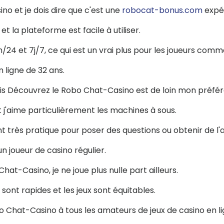
o et je dois dire que c'est une
robocat-bonus.com
expér
et la plateforme est facile à utiliser.
4h/24 et 7j/7, ce qui est un vrai plus pour les joueurs comm
n ligne de 32 ans.
ais Découvrez le Robo Chat-Casino est de loin mon préfér
t j'aime particulièrement les machines à sous.
 très pratique pour poser des questions ou obtenir de l'a
 un joueur de casino régulier.
at-Casino, je ne joue plus nulle part ailleurs.
sont rapides et les jeux sont équitables.
hat-Casino à tous les amateurs de jeux de casino en li