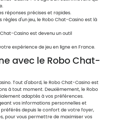
e.
es réponses précises et rapides.
ègles d'un jeu, le Robo Chat-Casino est là
o Chat-Casino est devenu un outil
tre expérience de jeu en ligne en France.
gne avec le Robo Chat-
asino. Tout d'abord, le Robo Chat-Casino est
estions à tout moment. Deuxièmement, le Robo
écialement adaptés à vos préférences.
geant vos informations personnelles et
 préférés depuis le confort de votre foyer,
es, pour vous permettre de maximiser vos