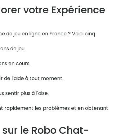
orer votre Expérience
de jeu en ligne en France ? Voici cinq
ons de jeu.
ions en cours.
r de l'aide à tout moment.
sentir plus à l'aise.
vant rapidement les problèmes et en obtenant
 sur le Robo Chat-