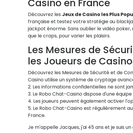
Casino en France
Découvrez les
Jeux de Casino les Plus Popu
française et testez votre stratégie au blac
jackpot énorme. Sans oublier le vidéo poker, 
que le craps, pour varier les plaisirs.
Les Mesures de Sécuri
les Joueurs de Casino
Découvrez les Mesures de Sécurité et de Conf
Casino utilise un système de cryptage avancé
2. Les informations confidentielles ne sont j
3. Le Robo Chat-Casino dispose d'une équipe 
4. Les joueurs peuvent également activer l'op
5. Le Robo Chat-Casino est régulièrement audi
France.
Je m'appelle Jacques, j'ai 45 ans et je suis u