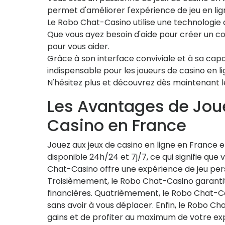
permet d'améliorer l'expérience de jeu en li
Le Robo Chat-Casino utilise une technologie 
Que vous ayez besoin d'aide pour créer un c
pour vous aider.
Grâce à son interface conviviale et à sa capa
indispensable pour les joueurs de casino en l
N'hésitez plus et découvrez dès maintenant 
Les Avantages de Joue
Casino en France
Jouez aux jeux de casino en ligne en France 
disponible 24h/24 et 7j/7, ce qui signifie q
Chat-Casino offre une expérience de jeu per
Troisièmement, le Robo Chat-Casino garantit
financières. Quatrièmement, le Robo Chat-Casi
sans avoir à vous déplacer. Enfin, le Robo 
gains et de profiter au maximum de votre exp