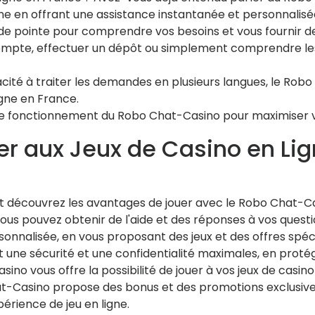
gne en offrant une assistance instantanée et personnalisé
de pointe pour comprendre vos besoins et vous fournir d
ompte, effectuer un dépôt ou simplement comprendre les r
cité à traiter les demandes en plusieurs langues, le Rob
igne en France.
le fonctionnement du Robo Chat-Casino pour maximiser vo
r aux Jeux de Casino en Li
et découvrez les avantages de jouer avec le Robo Chat-C
ue vous pouvez obtenir de l'aide et des réponses à vos qu
sonnalisée, en vous proposant des jeux et des offres sp
 une sécurité et une confidentialité maximales, en proté
no vous offre la possibilité de jouer à vos jeux de casino
Chat-Casino propose des bonus et des promotions exclusiv
érience de jeu en ligne.