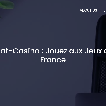
ABOUT US
E
at-Casino : Jouez aux Jeux 
France