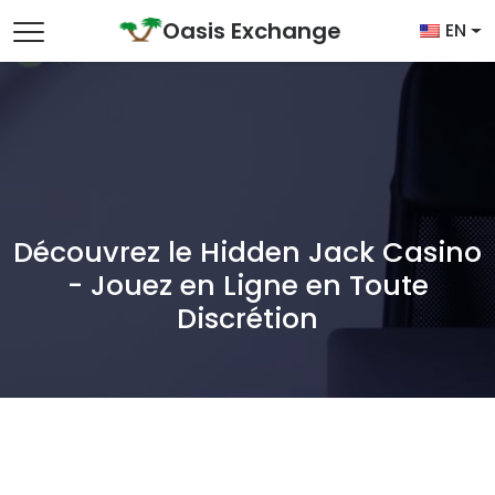
Skip to content
Oasis Exchange
EN
Main Navigation
Découvrez le Hidden Jack Casino
- Jouez en Ligne en Toute
Discrétion