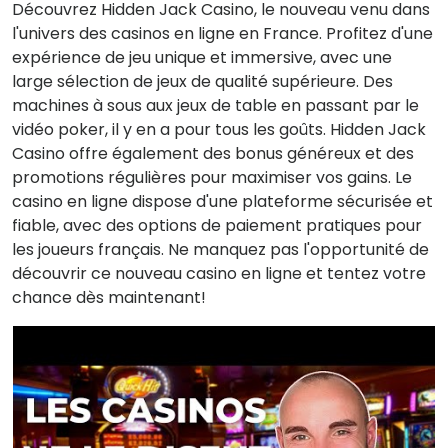
Découvrez Hidden Jack Casino, le nouveau venu dans
l'univers des casinos en ligne en France. Profitez d'une
expérience de jeu unique et immersive, avec une
large sélection de jeux de qualité supérieure. Des
machines à sous aux jeux de table en passant par le
vidéo poker, il y en a pour tous les goûts. Hidden Jack
Casino offre également des bonus généreux et des
promotions régulières pour maximiser vos gains. Le
casino en ligne dispose d'une plateforme sécurisée et
fiable, avec des options de paiement pratiques pour
les joueurs français. Ne manquez pas l'opportunité de
découvrir ce nouveau casino en ligne et tentez votre
chance dès maintenant!