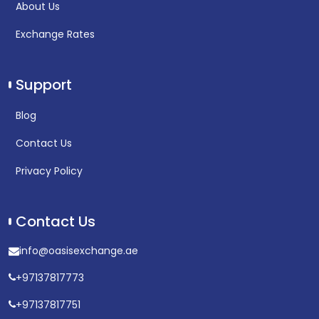
About Us
Exchange Rates
Support
Blog
Contact Us
Privacy Policy
Contact Us
info@oasisexchange.ae
+97137817773
+97137817751