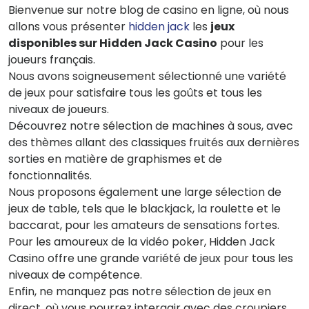
Bienvenue sur notre blog de casino en ligne, où nous
allons vous présenter
hidden jack
les
jeux
disponibles sur Hidden Jack Casino
pour les
joueurs français.
Nous avons soigneusement sélectionné une variété
de jeux pour satisfaire tous les goûts et tous les
niveaux de joueurs.
Découvrez notre sélection de machines à sous, avec
des thèmes allant des classiques fruités aux dernières
sorties en matière de graphismes et de
fonctionnalités.
Nous proposons également une large sélection de
jeux de table, tels que le blackjack, la roulette et le
baccarat, pour les amateurs de sensations fortes.
Pour les amoureux de la vidéo poker, Hidden Jack
Casino offre une grande variété de jeux pour tous les
niveaux de compétence.
Enfin, ne manquez pas notre sélection de jeux en
direct, où vous pourrez interagir avec des croupiers