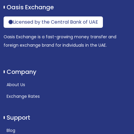
Oasis Exchange
Licensed by the Central Bank of UAE
Oasis Exchange is a fast-growing money transfer and
foreign exchange brand for individuals in the UAE.
Company
About Us
Exchange Rates
Support
Blog