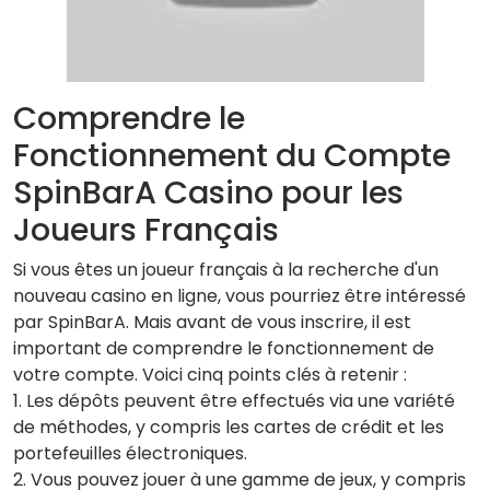
Comprendre le
Fonctionnement du Compte
SpinBarA Casino pour les
Joueurs Français
Si vous êtes un joueur français à la recherche d'un
nouveau casino en ligne, vous pourriez être intéressé
par SpinBarA. Mais avant de vous inscrire, il est
important de comprendre le fonctionnement de
votre compte. Voici cinq points clés à retenir :
1. Les dépôts peuvent être effectués via une variété
de méthodes, y compris les cartes de crédit et les
portefeuilles électroniques.
2. Vous pouvez jouer à une gamme de jeux, y compris