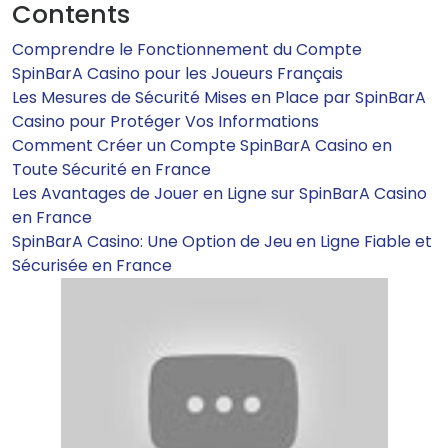
Contents
Comprendre le Fonctionnement du Compte
SpinBarA Casino pour les Joueurs Français
Les Mesures de Sécurité Mises en Place par SpinBarA
Casino pour Protéger Vos Informations
Comment Créer un Compte SpinBarA Casino en
Toute Sécurité en France
Les Avantages de Jouer en Ligne sur SpinBarA Casino
en France
SpinBarA Casino: Une Option de Jeu en Ligne Fiable et
Sécurisée en France