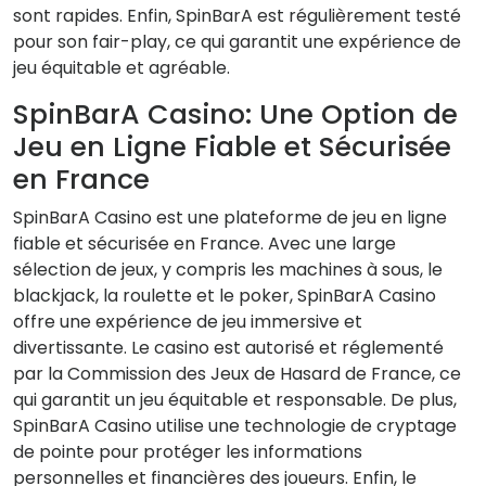
sont rapides. Enfin, SpinBarA est régulièrement testé
pour son fair-play, ce qui garantit une expérience de
jeu équitable et agréable.
SpinBarA Casino: Une Option de
Jeu en Ligne Fiable et Sécurisée
en France
SpinBarA Casino est une plateforme de jeu en ligne
fiable et sécurisée en France. Avec une large
sélection de jeux, y compris les machines à sous, le
blackjack, la roulette et le poker, SpinBarA Casino
offre une expérience de jeu immersive et
divertissante. Le casino est autorisé et réglementé
par la Commission des Jeux de Hasard de France, ce
qui garantit un jeu équitable et responsable. De plus,
SpinBarA Casino utilise une technologie de cryptage
de pointe pour protéger les informations
personnelles et financières des joueurs. Enfin, le