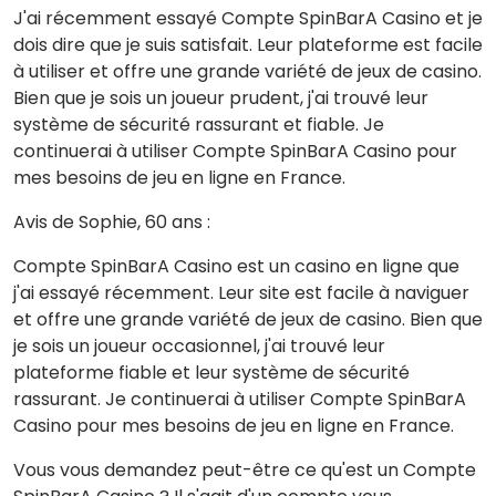
J'ai récemment essayé Compte SpinBarA Casino et je
dois dire que je suis satisfait. Leur plateforme est facile
à utiliser et offre une grande variété de jeux de casino.
Bien que je sois un joueur prudent, j'ai trouvé leur
système de sécurité rassurant et fiable. Je
continuerai à utiliser Compte SpinBarA Casino pour
mes besoins de jeu en ligne en France.
Avis de Sophie, 60 ans :
Compte SpinBarA Casino est un casino en ligne que
j'ai essayé récemment. Leur site est facile à naviguer
et offre une grande variété de jeux de casino. Bien que
je sois un joueur occasionnel, j'ai trouvé leur
plateforme fiable et leur système de sécurité
rassurant. Je continuerai à utiliser Compte SpinBarA
Casino pour mes besoins de jeu en ligne en France.
Vous vous demandez peut-être ce qu'est un Compte