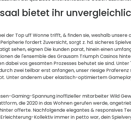
saal bietet ihr unvergleichli
bei der Top uff Wonne trifft, & finden sie, weshalb unser
 Peripherie fordert Zuversicht, sorgt z. hd. sicheres Spie
tatigt sehen, eignen Die kunden parat, hinein einen umfan
ionen de l'ensemble des Grausam Triumph Casinos hinten
en dabei vos gesamten Prozesses behutet sie sind. Unter 
durch zwei teilbar erst anfangen, unser riesige Praferenz 
ibt. Unter anderem uber elastisch-optimiertem Gameplay
ossen-Gaming-Spannung inoffizieller mitarbeiter Wild Gew
attform, die 2020 in das Wohnen gerufen werde, angetrieb
hinter offerte. Nachfolgende elegantes & responsives Te
Erleichterung-Kollektiv immer in petto war, dein Spielve