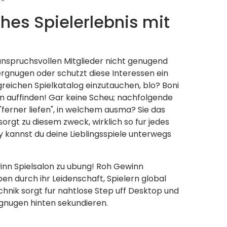
ches Spielerlebnis mit
e anspruchsvollen Mitglieder nicht genugend
lvergnugen oder schutzt diese Interessen ein
greichen Spielkatalog einzutauchen, blo? Boni
 auffinden! Gar keine Scheu; nachfolgende
"ferner liefen", in welchem ausma? Sie das
sorgt zu diesem zweck, wirklich so fur jedes
 kannst du deine Lieblingsspiele unterwegs
inn Spielsalon zu ubung! Roh Gewinn
en durch ihr Leidenschaft, Spielern global
chnik sorgt fur nahtlose Step uff Desktop und
rgnugen hinten sekundieren.