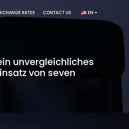
EN
XCHANGE RATES
CONTACT US
in unvergleichliches
einsatz von seven