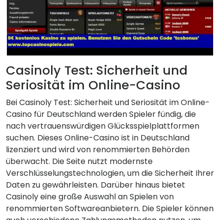
Casinoly Test: Sicherheit und
Seriosität im Online-Casino
Bei Casinoly Test: Sicherheit und Seriosität im Online-
Casino für Deutschland werden Spieler fündig, die
nach vertrauenswürdigen Glücksspielplattformen
suchen. Dieses Online-Casino ist in Deutschland
lizenziert und wird von renommierten Behörden
überwacht. Die Seite nutzt modernste
Verschlüsselungstechnologien, um die Sicherheit Ihrer
Daten zu gewährleisten. Darüber hinaus bietet
Casinoly eine große Auswahl an Spielen von
renommierten Softwareanbietern. Die Spieler können